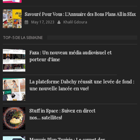
Savouré Pour Vous : L'Annuaire des Bons Plans All in Sfax
May 17, 2023
Khalil Gdoura
TOP-5 DE LA SEMAINE
Faza : Un nouveau média audiovisuel et
porteur d'âme
La plateforme Dabchy réussit une levée de fond :
une nouvelle lancée en vue!
Stuff in Space : Suivez en direct
nos… satellites!
Mauvais Plan Tunisie : Le carnet des