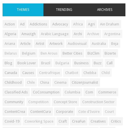
THEMES
TRENDING
ARCHIVES
Action
Ad
Addictions
Advocacy
Africa
Agri
Ain Draham
Algeria
Amazigh
Arabic Language
Archi
Archive
Argentina
Ariana
Article
Artist
Artwork
Audiovisual
Australia
Beja
Belarus
Belgium
Ben Arous
Better Cities
BizClim
Bizerte
Blog
Book Lover
Brazil
Bulgaria
Business
Buzz
Call
Canada
Causes
Centrafrique
Chatbot
Chebba
Child
Childhood
Chile
China
Cinema
CitizenJournalist
Classified Ads
CoConsumption
Columbia
Com
Commerce
Community
Competition
Concept Store
Construction Sector
ContentCrea
ContentCura
Corporate
Cote d'Ivoire
Court
Covid-19
Coworking Space
Craft
CreaFun
Creatives
Critics