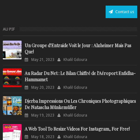
Contact us
AU PIF
Un Groupe d'Entraide Voit le Jour : Alzheimer Mais Pas
Que!
May 21, 2023
Khalil Gdoura
Au Radar Du Net : Le Bilan Chiffré de l'Aéroport Enfidha-
Hammamet
May 20, 2023
Khalil Gdoura
Djerba Impressions Ou Les Chroniques Photographiques
De Natascha Münkemüller
May 19, 2023
Khalil Gdoura
A Web Tool To Resize Videos For Instagram, For Free!
May 18, 2023
Khalil Gdoura