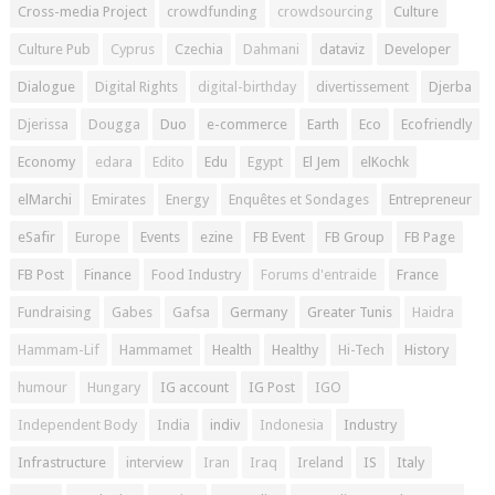
Cross-media Project
crowdfunding
crowdsourcing
Culture
Culture Pub
Cyprus
Czechia
Dahmani
dataviz
Developer
Dialogue
Digital Rights
digital-birthday
divertissement
Djerba
Djerissa
Dougga
Duo
e-commerce
Earth
Eco
Ecofriendly
Economy
edara
Edito
Edu
Egypt
El Jem
elKochk
elMarchi
Emirates
Energy
Enquêtes et Sondages
Entrepreneur
eSafir
Europe
Events
ezine
FB Event
FB Group
FB Page
FB Post
Finance
Food Industry
Forums d'entraide
France
Fundraising
Gabes
Gafsa
Germany
Greater Tunis
Haidra
Hammam-Lif
Hammamet
Health
Healthy
Hi-Tech
History
humour
Hungary
IG account
IG Post
IGO
Independent Body
India
indiv
Indonesia
Industry
Infrastructure
interview
Iran
Iraq
Ireland
IS
Italy