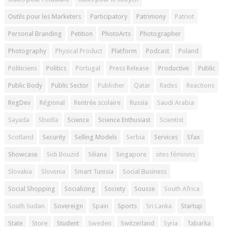
Outils pour les Marketers
Participatory
Patrimony
Patriot
Personal Branding
Petition
PhotoArts
Photographer
Photography
Physical Product
Platform
Podcast
Poland
Politiciens
Politics
Portugal
Press Release
Productive
Public
Public Body
Public Sector
Publisher
Qatar
Rades
Reactions
RegDev
Régional
Rentrée scolaire
Russia
Saudi Arabia
Sayada
Sbeitla
Science
Science Enthusiast
Scientist
Scotland
Security
Selling Models
Serbia
Services
Sfax
Showcase
Sidi Bouzid
Siliana
Singapore
sites féminins
Slovakia
Slovenia
Smart Tunisia
Social Business
Social Shopping
Socializing
Society
Sousse
South Africa
South Sudan
Sovereign
Spain
Sports
Sri Lanka
Startup
State
Store
Student
Sweden
Switzerland
Syria
Tabarka