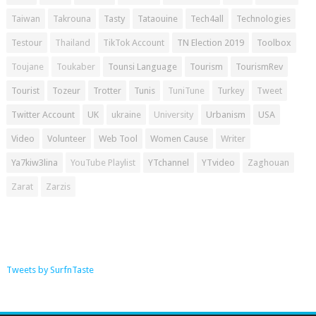
Taiwan
Takrouna
Tasty
Tataouine
Tech4all
Technologies
Testour
Thailand
TikTok Account
TN Election 2019
Toolbox
Toujane
Toukaber
Tounsi Language
Tourism
TourismRev
Tourist
Tozeur
Trotter
Tunis
TuniTune
Turkey
Tweet
Twitter Account
UK
ukraine
University
Urbanism
USA
Video
Volunteer
Web Tool
Women Cause
Writer
Ya7kiw3lina
YouTube Playlist
YTchannel
YTvideo
Zaghouan
Zarat
Zarzis
Tweets by SurfnTaste