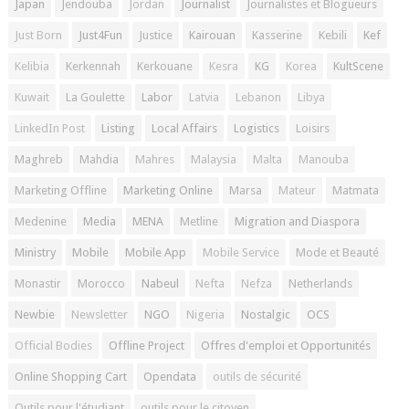
Japan
Jendouba
Jordan
Journalist
Journalistes et Blogueurs
Just Born
Just4Fun
Justice
Kairouan
Kasserine
Kebili
Kef
Kelibia
Kerkennah
Kerkouane
Kesra
KG
Korea
KultScene
Kuwait
La Goulette
Labor
Latvia
Lebanon
Libya
LinkedIn Post
Listing
Local Affairs
Logistics
Loisirs
Maghreb
Mahdia
Mahres
Malaysia
Malta
Manouba
Marketing Offline
Marketing Online
Marsa
Mateur
Matmata
Medenine
Media
MENA
Metline
Migration and Diaspora
Ministry
Mobile
Mobile App
Mobile Service
Mode et Beauté
Monastir
Morocco
Nabeul
Nefta
Nefza
Netherlands
Newbie
Newsletter
NGO
Nigeria
Nostalgic
OCS
Official Bodies
Offline Project
Offres d'emploi et Opportunités
Online Shopping Cart
Opendata
outils de sécurité
Outils pour l'étudiant
outils pour le citoyen