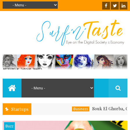
Souk El Ghorba, Ou Com
Startups
Business
Buzz