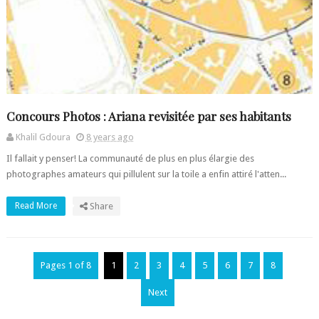
Concours Photos : Ariana revisitée par ses habitants
Khalil Gdoura
8 years ago
Il fallait y penser! La communauté de plus en plus élargie des
photographes amateurs qui pillulent sur la toile a enfin attiré l'atten...
Read More
Share
Pages 1 of 8
1
2
3
4
5
6
7
8
Next