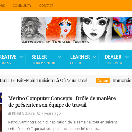
ORS
COMMUNITY
CONTACT
REATIVE
SELLER
LEARNER
DEALER
ADNESS
ENTREPRENEUR
CURIOUS
CONSUMER
-Main Tunisien Là Où Vous Êtes!
Immersion Dans La 
Action
Merino Computer Concepts : Drôle de manière
de présenter son équipe de travail
Khalil Gdoura
7 years ago
Retrouvant notre coin d'inspiration de la semaine, tout en suivant
cette "rentrée" qui bat son plein sur le marché d'emp...