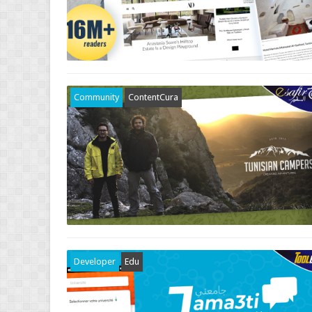
Community
ContentCura
Developer
Edu