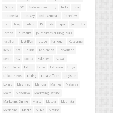
IG Post
IGO
Independent Body
India
indiv
Indonesia
Industry
Infrastructure
interview
Iran
Iraq
Ireland
IS
Italy
Japan
Jendouba
Jordan
Journalist
Journalistes et Blogueurs
Just Born
Just4Fun
Justice
Kairouan
Kasserine
Kebili
Kef
Kelibia
Kerkennah
Kerkouane
Kesra
KG
Korea
KultScene
Kuwait
La Goulette
Labor
Latvia
Lebanon
Libya
LinkedIn Post
Listing
Local Affairs
Logistics
Loisirs
Maghreb
Mahdia
Mahres
Malaysia
Malta
Manouba
Marketing Offline
Marketing Online
Marsa
Mateur
Matmata
Medenine
Media
MENA
Metline