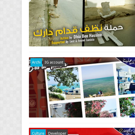
Archi
IG account
Culture
Developer