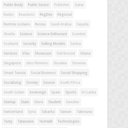
Public Body
Public Sector
Publisher
Qatar
Rades
Reactions
RegDev
Régional
Rentrée scolaire
Russia
Saudi Arabia
Sayada
Sbeitla
Science
Science Enthusiast
Scientist
Scotland
Security
Selling Models
Serbia
Services
Sfax
Showcase
Sidi Bouzid
Siliana
Singapore
sites féminins
Slovakia
Slovenia
Smart Tunisia
Social Business
Social Shopping
Socializing
Society
Sousse
South Africa
South Sudan
Sovereign
Spain
Sports
Sri Lanka
Startup
State
Store
Student
Sweden
Switzerland
Syria
Tabarka
Taiwan
Takrouna
Tasty
Tataouine
Tech4all
Technologies