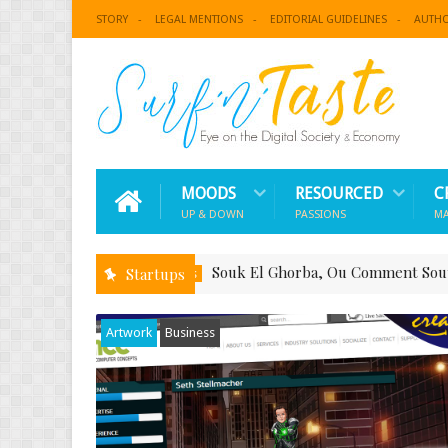
STORY
LEGAL MENTIONS
EDITORIAL GUIDELINES
AUTH
MOODS
RESOURCED
C
UP & DOWN
PASSIONS
M
Souk El Ghorba, Ou Comment Soutenir Le Fait
Startups
Business
Artwork
Business