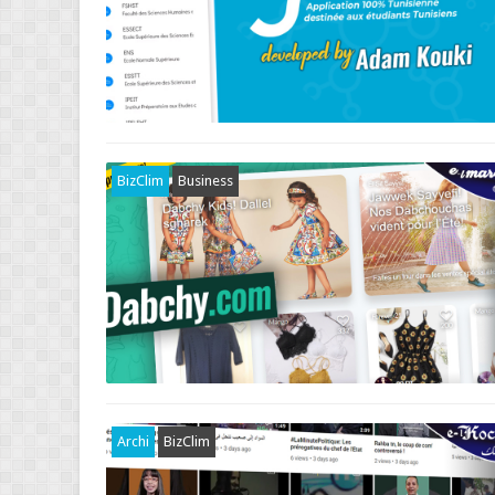
BizClim
Business
Archi
BizClim