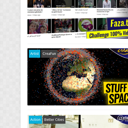
Artist
CreaFun
Action
Better Cities