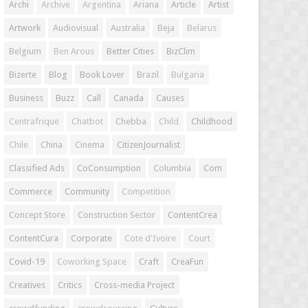
Archi
Archive
Argentina
Ariana
Article
Artist
Artwork
Audiovisual
Australia
Beja
Belarus
Belgium
Ben Arous
Better Cities
BizClim
Bizerte
Blog
Book Lover
Brazil
Bulgaria
Business
Buzz
Call
Canada
Causes
Centrafrique
Chatbot
Chebba
Child
Childhood
Chile
China
Cinema
CitizenJournalist
Classified Ads
CoConsumption
Columbia
Com
Commerce
Community
Competition
Concept Store
Construction Sector
ContentCrea
ContentCura
Corporate
Cote d'Ivoire
Court
Covid-19
Coworking Space
Craft
CreaFun
Creatives
Critics
Cross-media Project