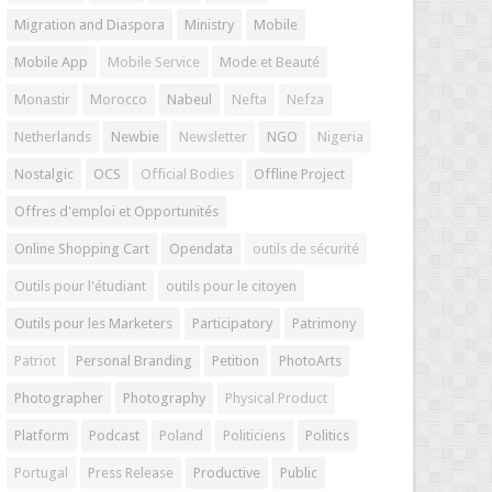
Migration and Diaspora
Ministry
Mobile
Mobile App
Mobile Service
Mode et Beauté
Monastir
Morocco
Nabeul
Nefta
Nefza
Netherlands
Newbie
Newsletter
NGO
Nigeria
Nostalgic
OCS
Official Bodies
Offline Project
Offres d'emploi et Opportunités
Online Shopping Cart
Opendata
outils de sécurité
Outils pour l'étudiant
outils pour le citoyen
Outils pour les Marketers
Participatory
Patrimony
Patriot
Personal Branding
Petition
PhotoArts
Photographer
Photography
Physical Product
Platform
Podcast
Poland
Politiciens
Politics
Portugal
Press Release
Productive
Public