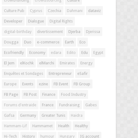
crowdfunding
crowdsourcing
Culture
Culture Pub
Cyprus
Czechia
Dahmani
dataviz
Developer
Dialogue
Digital Rights
digital-birthday
divertissement
Djerba
Djerissa
Dougga
Duo
e-commerce
Earth
Eco
Ecofriendly
Economy
edara
Edito
Edu
Egypt
El Jem
elKochk
elMarchi
Emirates
Energy
Enquêtes et Sondages
Entrepreneur
eSafir
Europe
Events
ezine
FB Event
FB Group
FB Page
FB Post
Finance
Food Industry
Forums d'entraide
France
Fundraising
Gabes
Gafsa
Germany
Greater Tunis
Haidra
Hammam-Lif
Hammamet
Health
Healthy
Hi-Tech
History
humour
Hungary
IG account