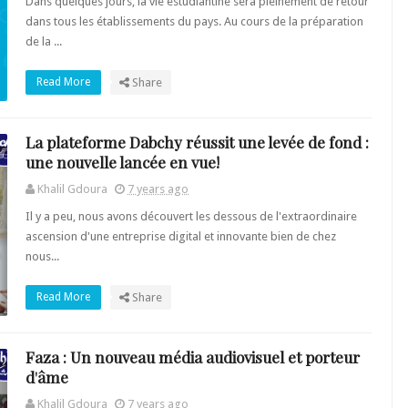
Dans quelques jours, la vie estudiantine sera pleinement de retour
dans tous les établissements du pays. Au cours de la préparation
de la ...
Read More
Share
La plateforme Dabchy réussit une levée de fond :
une nouvelle lancée en vue!
Khalil Gdoura
7 years ago
Il y a peu, nous avons découvert les dessous de l'extraordinaire
ascension d'une entreprise digital et innovante bien de chez
nous...
Read More
Share
Faza : Un nouveau média audiovisuel et porteur
d'âme
Khalil Gdoura
7 years ago