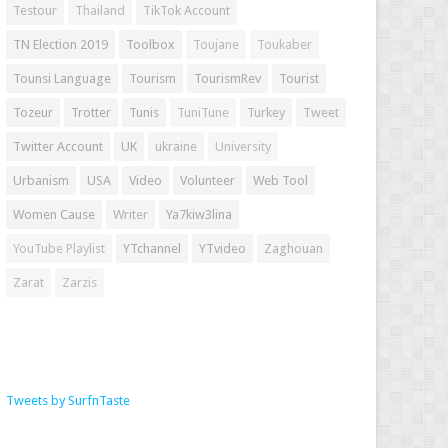
Testour
Thailand
TikTok Account
TN Election 2019
Toolbox
Toujane
Toukaber
Tounsi Language
Tourism
TourismRev
Tourist
Tozeur
Trotter
Tunis
TuniTune
Turkey
Tweet
Twitter Account
UK
ukraine
University
Urbanism
USA
Video
Volunteer
Web Tool
Women Cause
Writer
Ya7kiw3lina
YouTube Playlist
YTchannel
YTvideo
Zaghouan
Zarat
Zarzis
Tweets by SurfnTaste