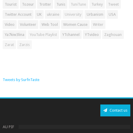
Tourist
Tozeur
Trotter
Tunis
TuniTune
Turkey
Tweet
Twitter Account
UK
ukraine
University
Urbanism
USA
Video
Volunteer
Web Tool
Women Cause
Writer
Ya7kiw3lina
YouTube Playlist
YTchannel
YTvideo
Zaghouan
Zarat
Zarzis
Tweets by SurfnTaste
Contact us
AU PIF