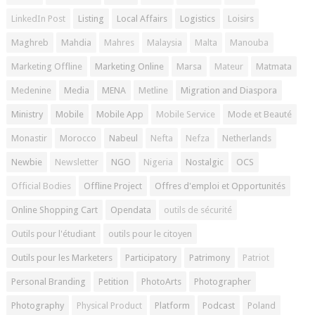
LinkedIn Post
Listing
Local Affairs
Logistics
Loisirs
Maghreb
Mahdia
Mahres
Malaysia
Malta
Manouba
Marketing Offline
Marketing Online
Marsa
Mateur
Matmata
Medenine
Media
MENA
Metline
Migration and Diaspora
Ministry
Mobile
Mobile App
Mobile Service
Mode et Beauté
Monastir
Morocco
Nabeul
Nefta
Nefza
Netherlands
Newbie
Newsletter
NGO
Nigeria
Nostalgic
OCS
Official Bodies
Offline Project
Offres d'emploi et Opportunités
Online Shopping Cart
Opendata
outils de sécurité
Outils pour l'étudiant
outils pour le citoyen
Outils pour les Marketers
Participatory
Patrimony
Patriot
Personal Branding
Petition
PhotoArts
Photographer
Photography
Physical Product
Platform
Podcast
Poland