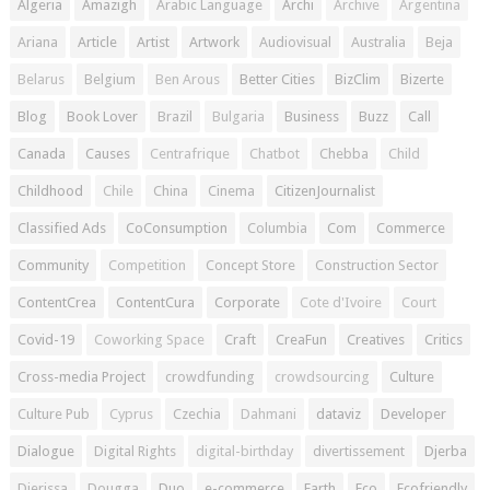
Algeria
Amazigh
Arabic Language
Archi
Archive
Argentina
Ariana
Article
Artist
Artwork
Audiovisual
Australia
Beja
Belarus
Belgium
Ben Arous
Better Cities
BizClim
Bizerte
Blog
Book Lover
Brazil
Bulgaria
Business
Buzz
Call
Canada
Causes
Centrafrique
Chatbot
Chebba
Child
Childhood
Chile
China
Cinema
CitizenJournalist
Classified Ads
CoConsumption
Columbia
Com
Commerce
Community
Competition
Concept Store
Construction Sector
ContentCrea
ContentCura
Corporate
Cote d'Ivoire
Court
Covid-19
Coworking Space
Craft
CreaFun
Creatives
Critics
Cross-media Project
crowdfunding
crowdsourcing
Culture
Culture Pub
Cyprus
Czechia
Dahmani
dataviz
Developer
Dialogue
Digital Rights
digital-birthday
divertissement
Djerba
Djerissa
Dougga
Duo
e-commerce
Earth
Eco
Ecofriendly