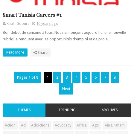
Smart Tunisia Careers #1
Khalil Gdoura
10 years ago
Bon début de semaine à tous! Nous annonçons aujourd'hui une nouvelle
rubrique renouant avec les opportunités d'emploi et de proje...
Read More
Share
Pages 1 of 8
1
2
3
4
5
6
7
8
Next
THEMES
TRENDING
ARCHIVES
Action
Ad
Addictions
Advocacy
Africa
Agri
Ain Draham