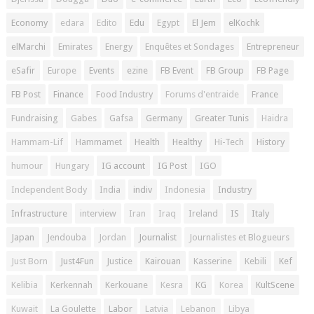
Economy
edara
Edito
Edu
Egypt
El Jem
elKochk
elMarchi
Emirates
Energy
Enquêtes et Sondages
Entrepreneur
eSafir
Europe
Events
ezine
FB Event
FB Group
FB Page
FB Post
Finance
Food Industry
Forums d'entraide
France
Fundraising
Gabes
Gafsa
Germany
Greater Tunis
Haidra
Hammam-Lif
Hammamet
Health
Healthy
Hi-Tech
History
humour
Hungary
IG account
IG Post
IGO
Independent Body
India
indiv
Indonesia
Industry
Infrastructure
interview
Iran
Iraq
Ireland
IS
Italy
Japan
Jendouba
Jordan
Journalist
Journalistes et Blogueurs
Just Born
Just4Fun
Justice
Kairouan
Kasserine
Kebili
Kef
Kelibia
Kerkennah
Kerkouane
Kesra
KG
Korea
KultScene
Kuwait
La Goulette
Labor
Latvia
Lebanon
Libya