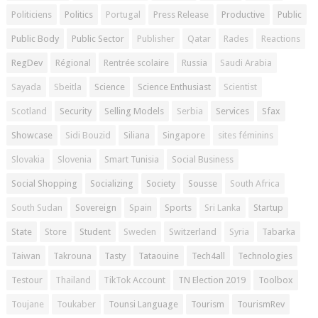
Politiciens
Politics
Portugal
Press Release
Productive
Public
Public Body
Public Sector
Publisher
Qatar
Rades
Reactions
RegDev
Régional
Rentrée scolaire
Russia
Saudi Arabia
Sayada
Sbeitla
Science
Science Enthusiast
Scientist
Scotland
Security
Selling Models
Serbia
Services
Sfax
Showcase
Sidi Bouzid
Siliana
Singapore
sites féminins
Slovakia
Slovenia
Smart Tunisia
Social Business
Social Shopping
Socializing
Society
Sousse
South Africa
South Sudan
Sovereign
Spain
Sports
Sri Lanka
Startup
State
Store
Student
Sweden
Switzerland
Syria
Tabarka
Taiwan
Takrouna
Tasty
Tataouine
Tech4all
Technologies
Testour
Thailand
TikTok Account
TN Election 2019
Toolbox
Toujane
Toukaber
Tounsi Language
Tourism
TourismRev