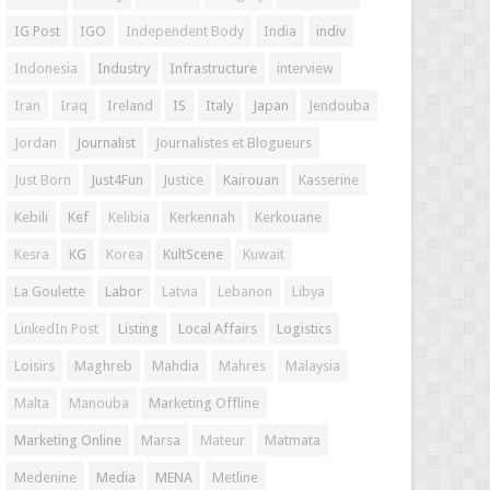
IG Post
IGO
Independent Body
India
indiv
Indonesia
Industry
Infrastructure
interview
Iran
Iraq
Ireland
IS
Italy
Japan
Jendouba
Jordan
Journalist
Journalistes et Blogueurs
Just Born
Just4Fun
Justice
Kairouan
Kasserine
Kebili
Kef
Kelibia
Kerkennah
Kerkouane
Kesra
KG
Korea
KultScene
Kuwait
La Goulette
Labor
Latvia
Lebanon
Libya
LinkedIn Post
Listing
Local Affairs
Logistics
Loisirs
Maghreb
Mahdia
Mahres
Malaysia
Malta
Manouba
Marketing Offline
Marketing Online
Marsa
Mateur
Matmata
Medenine
Media
MENA
Metline