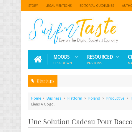
STORY
LEGAL MENTIONS
EDITORIAL GUIDELINES
AUTH
MOODS
RESOURCED
C
UP & DOWN
PASSIONS
M
Startups
Home
Business
Platform
Poland
Productive
Liens A Gogo!
Une Solution Cadeau Pour Racco