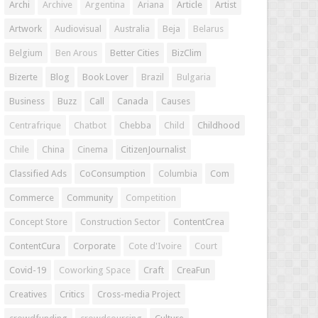
Archi
Archive
Argentina
Ariana
Article
Artist
Artwork
Audiovisual
Australia
Beja
Belarus
Belgium
Ben Arous
Better Cities
BizClim
Bizerte
Blog
Book Lover
Brazil
Bulgaria
Business
Buzz
Call
Canada
Causes
Centrafrique
Chatbot
Chebba
Child
Childhood
Chile
China
Cinema
CitizenJournalist
Classified Ads
CoConsumption
Columbia
Com
Commerce
Community
Competition
Concept Store
Construction Sector
ContentCrea
ContentCura
Corporate
Cote d'Ivoire
Court
Covid-19
Coworking Space
Craft
CreaFun
Creatives
Critics
Cross-media Project