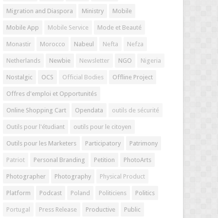
Migration and Diaspora
Ministry
Mobile
Mobile App
Mobile Service
Mode et Beauté
Monastir
Morocco
Nabeul
Nefta
Nefza
Netherlands
Newbie
Newsletter
NGO
Nigeria
Nostalgic
OCS
Official Bodies
Offline Project
Offres d'emploi et Opportunités
Online Shopping Cart
Opendata
outils de sécurité
Outils pour l'étudiant
outils pour le citoyen
Outils pour les Marketers
Participatory
Patrimony
Patriot
Personal Branding
Petition
PhotoArts
Photographer
Photography
Physical Product
Platform
Podcast
Poland
Politiciens
Politics
Portugal
Press Release
Productive
Public