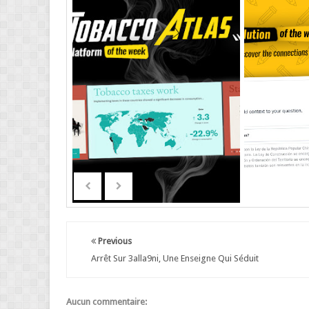
Previous
Arrêt Sur 3alla9ni, Une Enseigne Qui Séduit
Aucun commentaire: