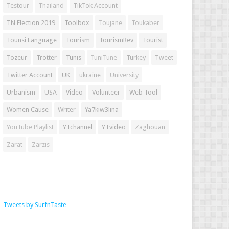
Testour
Thailand
TikTok Account
TN Election 2019
Toolbox
Toujane
Toukaber
Tounsi Language
Tourism
TourismRev
Tourist
Tozeur
Trotter
Tunis
TuniTune
Turkey
Tweet
Twitter Account
UK
ukraine
University
Urbanism
USA
Video
Volunteer
Web Tool
Women Cause
Writer
Ya7kiw3lina
YouTube Playlist
YTchannel
YTvideo
Zaghouan
Zarat
Zarzis
Tweets by SurfnTaste