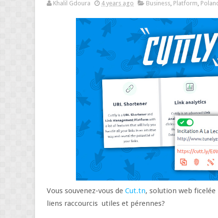
Khalil Gdoura
4 years ago
Business
,
Platform
,
Polan
Vous souvenez-vous de
Cut.tn
, solution web ficelé
liens raccourcis utiles et pérennes?