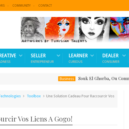
ORS
COMMUNITY
CONTACT
REATIVE
SELLER
LEARNER
DEALER
ADNESS
ENTREPRENEUR
CURIOUS
CONSUMER
Souk El Ghorba, Ou Comment Sout
Business
Technologies
Toolbox
Une Solution Cadeau Pour Raccourcir Vos
urcir Vos Liens A Gogo!