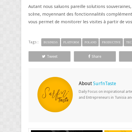
Autant nous saluons pareille solutions souveraines,
scène, moyennant des fonctionnalités complémentair
vous permet de monitorer les visites à partir de vos
Tags :
BUSINESS
PLATFORM
POLAND
PRODUCTIVE
TEC
Tweet
Share
About
SurfnTaste
Daily Focus on inspirational ar
and Entrepreneurs in Tunisia a