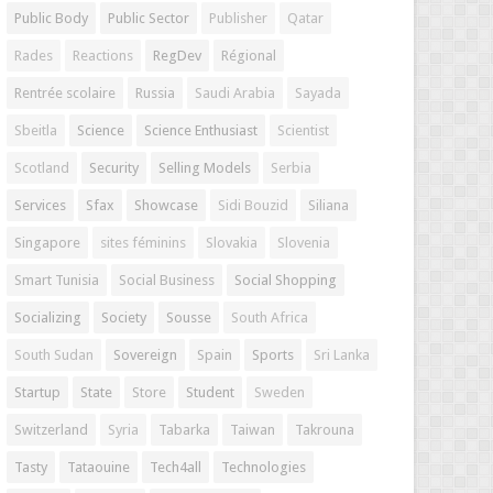
Public Body
Public Sector
Publisher
Qatar
Rades
Reactions
RegDev
Régional
Rentrée scolaire
Russia
Saudi Arabia
Sayada
Sbeitla
Science
Science Enthusiast
Scientist
Scotland
Security
Selling Models
Serbia
Services
Sfax
Showcase
Sidi Bouzid
Siliana
Singapore
sites féminins
Slovakia
Slovenia
Smart Tunisia
Social Business
Social Shopping
Socializing
Society
Sousse
South Africa
South Sudan
Sovereign
Spain
Sports
Sri Lanka
Startup
State
Store
Student
Sweden
Switzerland
Syria
Tabarka
Taiwan
Takrouna
Tasty
Tataouine
Tech4all
Technologies