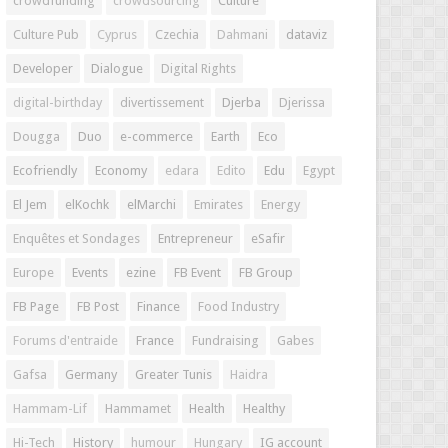
crowdfunding
crowdsourcing
Culture
Culture Pub
Cyprus
Czechia
Dahmani
dataviz
Developer
Dialogue
Digital Rights
digital-birthday
divertissement
Djerba
Djerissa
Dougga
Duo
e-commerce
Earth
Eco
Ecofriendly
Economy
edara
Edito
Edu
Egypt
El Jem
elKochk
elMarchi
Emirates
Energy
Enquêtes et Sondages
Entrepreneur
eSafir
Europe
Events
ezine
FB Event
FB Group
FB Page
FB Post
Finance
Food Industry
Forums d'entraide
France
Fundraising
Gabes
Gafsa
Germany
Greater Tunis
Haidra
Hammam-Lif
Hammamet
Health
Healthy
Hi-Tech
History
humour
Hungary
IG account