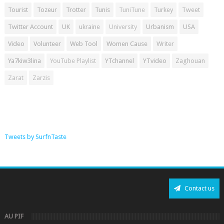
Tourist
Tozeur
Trotter
Tunis
TuniTune
Turkey
Tweet
Twitter Account
UK
ukraine
University
Urbanism
USA
Video
Volunteer
Web Tool
Women Cause
Writer
Ya7kiw3lina
YouTube Playlist
YTchannel
YTvideo
Zaghouan
Zarat
Zarzis
Tweets by SurfnTaste
Contact us
AU PIF