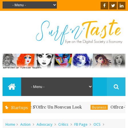
 Le Boise S'Offre Un Nouveau Look
Offrez-Vous Un C
Startups
Business
Home
Action
Advocacy
Critics
FB Page
OCS