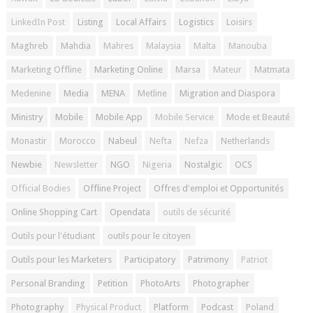
LinkedIn Post
Listing
Local Affairs
Logistics
Loisirs
Maghreb
Mahdia
Mahres
Malaysia
Malta
Manouba
Marketing Offline
Marketing Online
Marsa
Mateur
Matmata
Medenine
Media
MENA
Metline
Migration and Diaspora
Ministry
Mobile
Mobile App
Mobile Service
Mode et Beauté
Monastir
Morocco
Nabeul
Nefta
Nefza
Netherlands
Newbie
Newsletter
NGO
Nigeria
Nostalgic
OCS
Official Bodies
Offline Project
Offres d'emploi et Opportunités
Online Shopping Cart
Opendata
outils de sécurité
Outils pour l'étudiant
outils pour le citoyen
Outils pour les Marketers
Participatory
Patrimony
Patriot
Personal Branding
Petition
PhotoArts
Photographer
Photography
Physical Product
Platform
Podcast
Poland