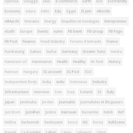
Djerissa
Dougga
Duo
e-commerce
Earth
Eco
Ecofriendly
Economy
edara
Edito
Edu
Egypt
El Jem
elKochk
elMarchi
Emirates
Energy
Enquêtes et Sondages
Entrepreneur
eSafir
Europe
Events
ezine
FB Event
FB Group
FB Page
FB Post
Finance
Food Industry
Forums d'entraide
France
Fundraising
Gabes
Gafsa
Germany
Greater Tunis
Haidra
Hammam-Lif
Hammamet
Health
Healthy
Hi-Tech
History
humour
Hungary
IG account
IG Post
IGO
Independent Body
India
indiv
Indonesia
Industry
Infrastructure
interview
Iran
Iraq
Ireland
IS
Italy
Japan
Jendouba
Jordan
Journalist
Journalistes et Blogueurs
Just Born
Just4Fun
Justice
Kairouan
Kasserine
Kebili
Kef
Kelibia
Kerkennah
Kerkouane
Kesra
KG
Korea
KultScene
Kuwait
La Goulette
Labor
Latvia
Lebanon
Libya