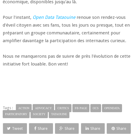
économique, disponibles jusqu'au là.
Pour l'instant,
Open Data Tataouine
renoue son rendez-vous
d'éveil citoyen avec ses fans, tous les jours ou presque, tout en
préparant un groupe communautaire, certainement pour
amplifier davantage la participation des internautes curieux.
Nous ne manquerons pas de suivre de près l'évolution de cette
initiative fort louable. Bon vent!
Tags :
ACTION
ADVOCACY
CRITICS
FB PAGE
OCS
OPENDATA
PARTICIPATORY
SOCIETY
TATAOUINE
Tweet
Share
Share
Share
Share