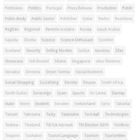
Politiciens
Politics
Portugal
Press Release
Productive
Public
Public Body
Public Sector
Publisher
Qatar
Rades
Reactions
RegDev
Régional
Rentrée scolaire
Russia
Saudi Arabia
Sayada
Sbeitla
Science
Science Enthusiast
Scientist
Scotland
Security
Selling Models
Serbia
Services
Sfax
Showcase
Sidi Bouzid
Siliana
Singapore
sites féminins
Slovakia
Slovenia
Smart Tunisia
Social Business
Social Shopping
Socializing
Society
Sousse
South Africa
South Sudan
Sovereign
Spain
Sports
Sri Lanka
Startup
State
Store
Student
Sweden
Switzerland
Syria
Tabarka
Taiwan
Takrouna
Tasty
Tataouine
Tech4all
Technologies
Testour
Thailand
TikTok Account
TN Election 2019
Toolbox
Toujane
Toukaber
Tounsi Language
Tourism
TourismRev