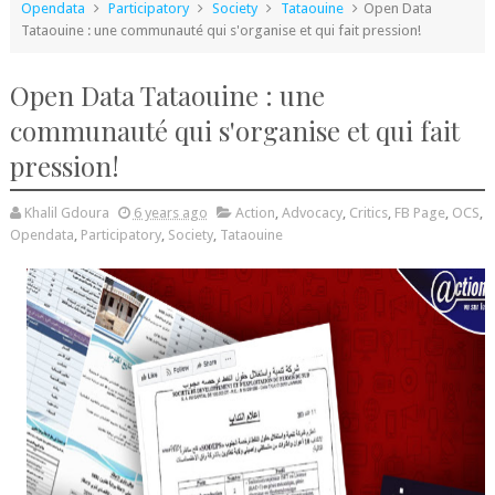
Opendata
Participatory
Society
Tataouine
Open Data
Tataouine : une communauté qui s'organise et qui fait pression!
Open Data Tataouine : une
communauté qui s'organise et qui fait
pression!
Khalil Gdoura
6 years ago
Action
,
Advocacy
,
Critics
,
FB Page
,
OCS
,
Opendata
,
Participatory
,
Society
,
Tataouine