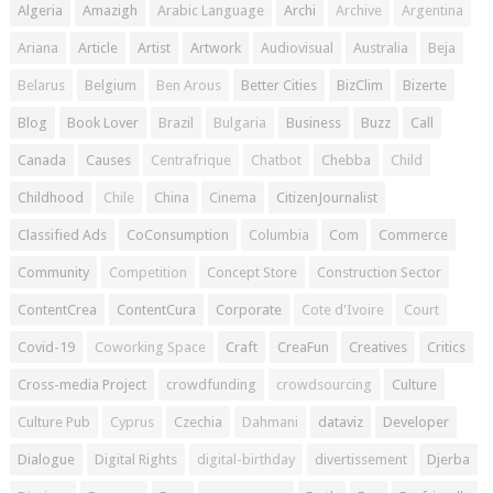
Algeria
Amazigh
Arabic Language
Archi
Archive
Argentina
Ariana
Article
Artist
Artwork
Audiovisual
Australia
Beja
Belarus
Belgium
Ben Arous
Better Cities
BizClim
Bizerte
Blog
Book Lover
Brazil
Bulgaria
Business
Buzz
Call
Canada
Causes
Centrafrique
Chatbot
Chebba
Child
Childhood
Chile
China
Cinema
CitizenJournalist
Classified Ads
CoConsumption
Columbia
Com
Commerce
Community
Competition
Concept Store
Construction Sector
ContentCrea
ContentCura
Corporate
Cote d'Ivoire
Court
Covid-19
Coworking Space
Craft
CreaFun
Creatives
Critics
Cross-media Project
crowdfunding
crowdsourcing
Culture
Culture Pub
Cyprus
Czechia
Dahmani
dataviz
Developer
Dialogue
Digital Rights
digital-birthday
divertissement
Djerba