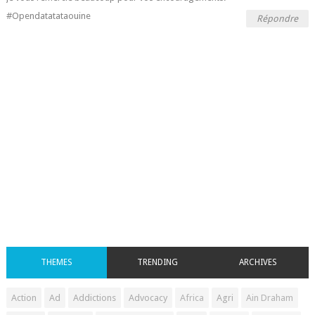
#Opendatatataouine
Répondre
THEMES
TRENDING
ARCHIVES
Action
Ad
Addictions
Advocacy
Africa
Agri
Ain Draham