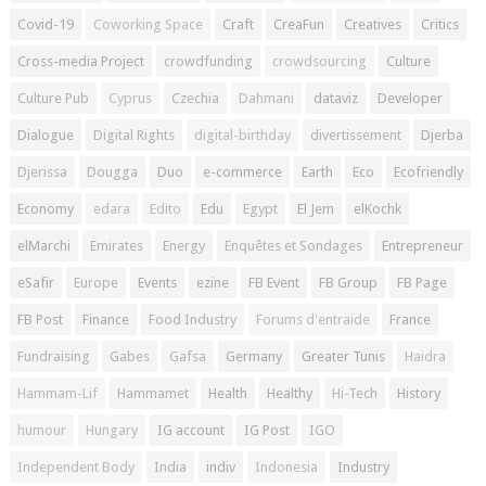
Covid-19
Coworking Space
Craft
CreaFun
Creatives
Critics
Cross-media Project
crowdfunding
crowdsourcing
Culture
Culture Pub
Cyprus
Czechia
Dahmani
dataviz
Developer
Dialogue
Digital Rights
digital-birthday
divertissement
Djerba
Djerissa
Dougga
Duo
e-commerce
Earth
Eco
Ecofriendly
Economy
edara
Edito
Edu
Egypt
El Jem
elKochk
elMarchi
Emirates
Energy
Enquêtes et Sondages
Entrepreneur
eSafir
Europe
Events
ezine
FB Event
FB Group
FB Page
FB Post
Finance
Food Industry
Forums d'entraide
France
Fundraising
Gabes
Gafsa
Germany
Greater Tunis
Haidra
Hammam-Lif
Hammamet
Health
Healthy
Hi-Tech
History
humour
Hungary
IG account
IG Post
IGO
Independent Body
India
indiv
Indonesia
Industry