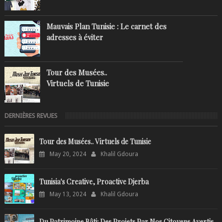
Mauvais Plan Tunisie : Le carnet des
adresses à éviter
Tour des Musées..
Virtuels de Tunisie
DERNIÈRES REVUES
Tour des Musées.. Virtuels de Tunisie
May 20, 2024
Khalil Gdoura
Tunisia's Creative, Proactive Djerba
May 13, 2024
Khalil Gdoura
Du Patrimoine Bâti: Des Projets Par Nos Citoyens Avertis