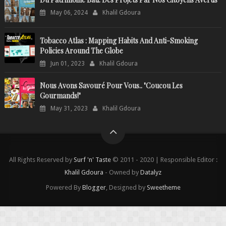
May 06, 2024
Khalil Gdoura
Tobacco Atlas : Mapping Habits And Anti-Smoking
Policies Around The Globe
Jun 01, 2023
Khalil Gdoura
Nous Avons Savouré Pour Vous.. "Coucou Les
Gourmands!"
May 31, 2023
Khalil Gdoura
All Rights Reserved by
Surf 'n' Taste
© 2011 - 2020 | Responsible Editor :
Khalil Gdoura
- Owned by
Datalyz
Powered By
Blogger
, Designed by
Sweetheme