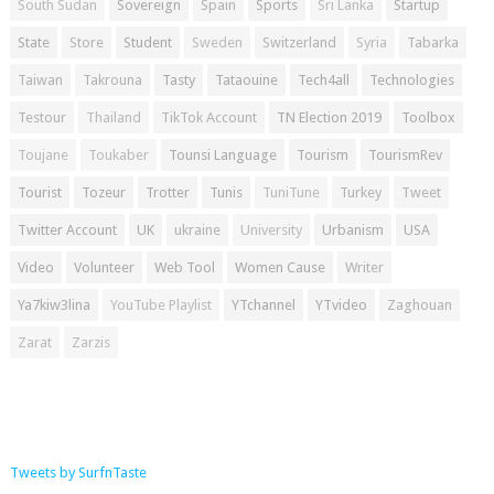
South Sudan
Sovereign
Spain
Sports
Sri Lanka
Startup
State
Store
Student
Sweden
Switzerland
Syria
Tabarka
Taiwan
Takrouna
Tasty
Tataouine
Tech4all
Technologies
Testour
Thailand
TikTok Account
TN Election 2019
Toolbox
Toujane
Toukaber
Tounsi Language
Tourism
TourismRev
Tourist
Tozeur
Trotter
Tunis
TuniTune
Turkey
Tweet
Twitter Account
UK
ukraine
University
Urbanism
USA
Video
Volunteer
Web Tool
Women Cause
Writer
Ya7kiw3lina
YouTube Playlist
YTchannel
YTvideo
Zaghouan
Zarat
Zarzis
Tweets by SurfnTaste