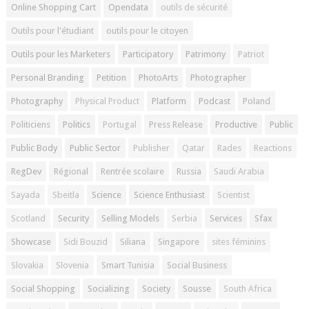
Online Shopping Cart
Opendata
outils de sécurité
Outils pour l'étudiant
outils pour le citoyen
Outils pour les Marketers
Participatory
Patrimony
Patriot
Personal Branding
Petition
PhotoArts
Photographer
Photography
Physical Product
Platform
Podcast
Poland
Politiciens
Politics
Portugal
Press Release
Productive
Public
Public Body
Public Sector
Publisher
Qatar
Rades
Reactions
RegDev
Régional
Rentrée scolaire
Russia
Saudi Arabia
Sayada
Sbeitla
Science
Science Enthusiast
Scientist
Scotland
Security
Selling Models
Serbia
Services
Sfax
Showcase
Sidi Bouzid
Siliana
Singapore
sites féminins
Slovakia
Slovenia
Smart Tunisia
Social Business
Social Shopping
Socializing
Society
Sousse
South Africa