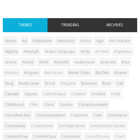
THEMES
TRENDING
ARCHIVES
Action
Ad
Addictions
Advocacy
Africa
Agri
Ain Draham
Algeria
Amazigh
Arabic Language
Archi
Archive
Argentina
Ariana
Article
Artist
Artwork
Audiovisual
Australia
Beja
Belarus
Belgium
Ben Arous
Better Cities
BizClim
Bizerte
Blog
Book Lover
Brazil
Bulgaria
Business
Buzz
Call
Canada
Causes
Centrafrique
Chatbot
Chebba
Child
Childhood
Chile
China
Cinema
CitizenJournalist
Classified Ads
CoConsumption
Columbia
Com
Commerce
Community
Competition
Concept Store
Construction Sector
ContentCrea
ContentCura
Corporate
Cote d'Ivoire
Court