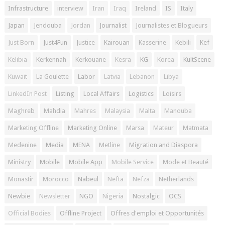
Infrastructure
interview
Iran
Iraq
Ireland
IS
Italy
Japan
Jendouba
Jordan
Journalist
Journalistes et Blogueurs
Just Born
Just4Fun
Justice
Kairouan
Kasserine
Kebili
Kef
Kelibia
Kerkennah
Kerkouane
Kesra
KG
Korea
KultScene
Kuwait
La Goulette
Labor
Latvia
Lebanon
Libya
LinkedIn Post
Listing
Local Affairs
Logistics
Loisirs
Maghreb
Mahdia
Mahres
Malaysia
Malta
Manouba
Marketing Offline
Marketing Online
Marsa
Mateur
Matmata
Medenine
Media
MENA
Metline
Migration and Diaspora
Ministry
Mobile
Mobile App
Mobile Service
Mode et Beauté
Monastir
Morocco
Nabeul
Nefta
Nefza
Netherlands
Newbie
Newsletter
NGO
Nigeria
Nostalgic
OCS
Official Bodies
Offline Project
Offres d'emploi et Opportunités