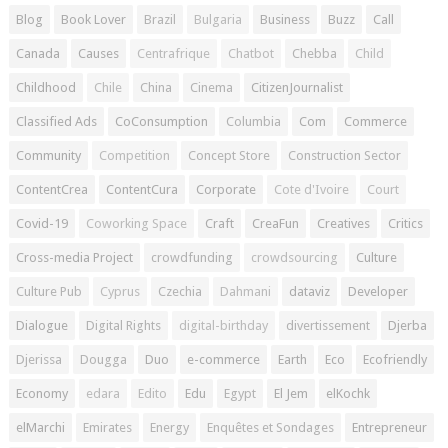
Blog
Book Lover
Brazil
Bulgaria
Business
Buzz
Call
Canada
Causes
Centrafrique
Chatbot
Chebba
Child
Childhood
Chile
China
Cinema
CitizenJournalist
Classified Ads
CoConsumption
Columbia
Com
Commerce
Community
Competition
Concept Store
Construction Sector
ContentCrea
ContentCura
Corporate
Cote d'Ivoire
Court
Covid-19
Coworking Space
Craft
CreaFun
Creatives
Critics
Cross-media Project
crowdfunding
crowdsourcing
Culture
Culture Pub
Cyprus
Czechia
Dahmani
dataviz
Developer
Dialogue
Digital Rights
digital-birthday
divertissement
Djerba
Djerissa
Dougga
Duo
e-commerce
Earth
Eco
Ecofriendly
Economy
edara
Edito
Edu
Egypt
El Jem
elKochk
elMarchi
Emirates
Energy
Enquêtes et Sondages
Entrepreneur