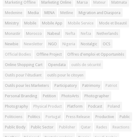
Marketing Offline
Marketing Online
Marsa
Mateur
Matmata
Medenine
Media
MENA
Metline
Migration and Diaspora
Ministry
Mobile
Mobile App
Mobile Service
Mode et Beauté
Monastir
Morocco
Nabeul
Nefta
Nefza
Netherlands
Newbie
Newsletter
NGO
Nigeria
Nostalgic
OCS
Official Bodies
Offline Project
Offres d'emploi et Opportunités
Online Shopping Cart
Opendata
outils de sécurité
Outils pour l'étudiant
outils pour le citoyen
Outils pour les Marketers
Participatory
Patrimony
Patriot
Personal Branding
Petition
PhotoArts
Photographer
Photography
Physical Product
Platform
Podcast
Poland
Politiciens
Politics
Portugal
Press Release
Productive
Public
Public Body
Public Sector
Publisher
Qatar
Rades
Reactions