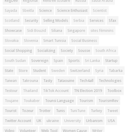
RegDev
Régional
Rentrée scolaire
Russia
Saudi Arabia
Sayada
Sbeitla
Science
Science Enthusiast
Scientist
Scotland
Security
Selling Models
Serbia
Services
Sfax
Showcase
Sidi Bouzid
Siliana
Singapore
sites féminins
Slovakia
Slovenia
Smart Tunisia
Social Business
Social Shopping
Socializing
Society
Sousse
South Africa
South Sudan
Sovereign
Spain
Sports
Sri Lanka
Startup
State
Store
Student
Sweden
Switzerland
Syria
Tabarka
Taiwan
Takrouna
Tasty
Tataouine
Tech4all
Technologies
Testour
Thailand
TikTok Account
TN Election 2019
Toolbox
Toujane
Toukaber
Tounsi Language
Tourism
TourismRev
Tourist
Tozeur
Trotter
Tunis
TuniTune
Turkey
Tweet
Twitter Account
UK
ukraine
University
Urbanism
USA
Video
Volunteer
Web Tool
Women Cause
Writer