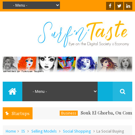
Souk El Ghorba, Ou Comment Sout
Startups
Business
Home
IS
Selling Models
Social Shopping
La Social Buying