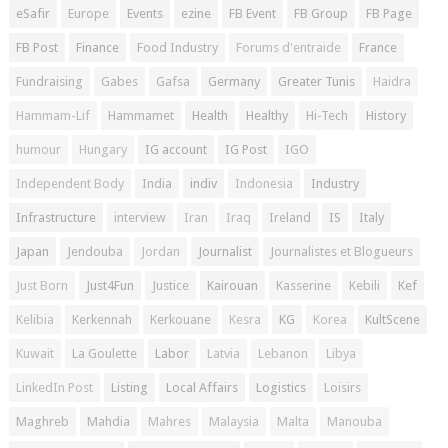
eSafir
Europe
Events
ezine
FB Event
FB Group
FB Page
FB Post
Finance
Food Industry
Forums d'entraide
France
Fundraising
Gabes
Gafsa
Germany
Greater Tunis
Haidra
Hammam-Lif
Hammamet
Health
Healthy
Hi-Tech
History
humour
Hungary
IG account
IG Post
IGO
Independent Body
India
indiv
Indonesia
Industry
Infrastructure
interview
Iran
Iraq
Ireland
IS
Italy
Japan
Jendouba
Jordan
Journalist
Journalistes et Blogueurs
Just Born
Just4Fun
Justice
Kairouan
Kasserine
Kebili
Kef
Kelibia
Kerkennah
Kerkouane
Kesra
KG
Korea
KultScene
Kuwait
La Goulette
Labor
Latvia
Lebanon
Libya
LinkedIn Post
Listing
Local Affairs
Logistics
Loisirs
Maghreb
Mahdia
Mahres
Malaysia
Malta
Manouba