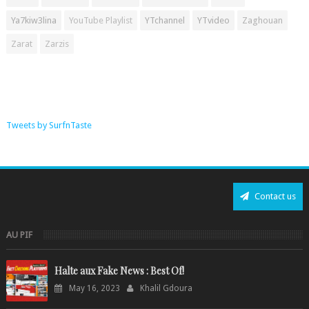
Ya7kiw3lina
YouTube Playlist
YTchannel
YTvideo
Zaghouan
Zarat
Zarzis
Tweets by SurfnTaste
Contact us
AU PIF
Halte aux Fake News : Best Of!
May 16, 2023
Khalil Gdoura