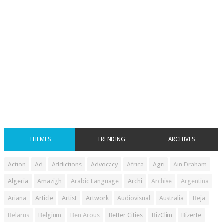
THEMES
TRENDING
ARCHIVES
Action
Ad
Addictions
Advocacy
Africa
Agri
Ain Draham
Algeria
Amazigh
Arabic Language
Archi
Archive
Argentina
Ariana
Article
Artist
Artwork
Audiovisual
Australia
Beja
Belarus
Belgium
Ben Arous
Better Cities
BizClim
Bizerte