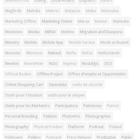
LinkedIn Post
Listing
Local Affairs
Logistics
Loisirs
Maghreb
Mahdia
Mahres
Malaysia
Malta
Manouba
Marketing Offline
Marketing Online
Marsa
Mateur
Matmata
Medenine
Media
MENA
Metline
Migration and Diaspora
Ministry
Mobile
Mobile App
Mobile Service
Mode et Beauté
Monastir
Morocco
Nabeul
Nefta
Nefza
Netherlands
Newbie
Newsletter
NGO
Nigeria
Nostalgic
OCS
Official Bodies
Offline Project
Offres d'emploi et Opportunités
Online Shopping Cart
Opendata
outils de sécurité
Outils pour l'étudiant
outils pour le citoyen
Outils pour les Marketers
Participatory
Patrimony
Patriot
Personal Branding
Petition
PhotoArts
Photographer
Photography
Physical Product
Platform
Podcast
Poland
Politiciens
Politics
Portugal
Press Release
Productive
Public