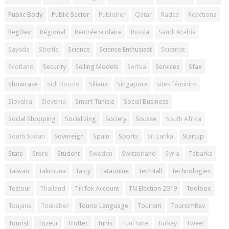
Public Body
Public Sector
Publisher
Qatar
Rades
Reactions
RegDev
Régional
Rentrée scolaire
Russia
Saudi Arabia
Sayada
Sbeitla
Science
Science Enthusiast
Scientist
Scotland
Security
Selling Models
Serbia
Services
Sfax
Showcase
Sidi Bouzid
Siliana
Singapore
sites féminins
Slovakia
Slovenia
Smart Tunisia
Social Business
Social Shopping
Socializing
Society
Sousse
South Africa
South Sudan
Sovereign
Spain
Sports
Sri Lanka
Startup
State
Store
Student
Sweden
Switzerland
Syria
Tabarka
Taiwan
Takrouna
Tasty
Tataouine
Tech4all
Technologies
Testour
Thailand
TikTok Account
TN Election 2019
Toolbox
Toujane
Toukaber
Tounsi Language
Tourism
TourismRev
Tourist
Tozeur
Trotter
Tunis
TuniTune
Turkey
Tweet