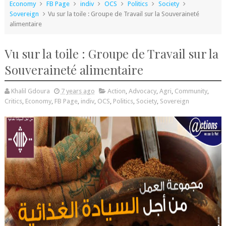
Economy
FB Page
indiv
OCS
Politics
Society
Sovereign
Vu sur la toile : Groupe de Travail sur la Souveraineté
alimentaire
Vu sur la toile : Groupe de Travail sur la
Souveraineté alimentaire
Khalil Gdoura
7 years ago
Action
,
Advocacy
,
Agri
,
Community
,
Critics
,
Economy
,
FB Page
,
indiv
,
OCS
,
Politics
,
Society
,
Sovereign