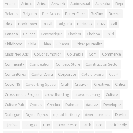
Ariana
Article
Artist
Artwork
Audiovisual
Australia
Beja
Belarus
Belgium
Ben Arous
Better Cities
BizClim
Bizerte
Blog
Book Lover
Brazil
Bulgaria
Business
Buzz
Call
Canada
Causes
Centrafrique
Chatbot
Chebba
Child
Childhood
Chile
China
Cinema
CitizenJournalist
Classified Ads
CoConsumption
Columbia
Com
Commerce
Community
Competition
Concept Store
Construction Sector
ContentCrea
ContentCura
Corporate
Cote d'Ivoire
Court
Covid-19
Coworking Space
Craft
CreaFun
Creatives
Critics
Cross-media Project
crowdfunding
crowdsourcing
Culture
Culture Pub
Cyprus
Czechia
Dahmani
dataviz
Developer
Dialogue
Digital Rights
digital-birthday
divertissement
Djerba
Djerissa
Dougga
Duo
e-commerce
Earth
Eco
Ecofriendly