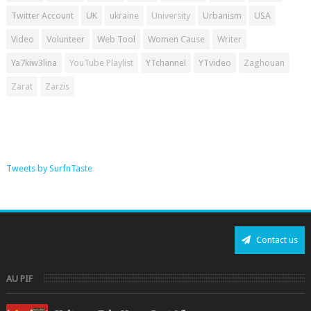
Twitter Account
UK
ukraine
University
Urbanism
USA
Video
Volunteer
Web Tool
Women Cause
Writer
Ya7kiw3lina
YouTube Playlist
YTchannel
YTvideo
Zaghouan
Zarat
Zarzis
Tweets by SurfnTaste
Contact us
AU PIF