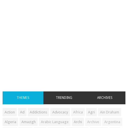
THEMES
TRENDING
ARCHIVES
Action
Ad
Addictions
Advocacy
Africa
Agri
Ain Draham
Algeria
Amazigh
Arabic Language
Archi
Archive
Argentina