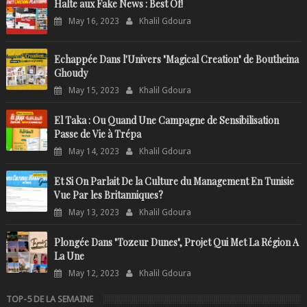
Halte aux Fake News : Best Of!
May 16, 2023
Khalil Gdoura
Echappée Dans l'Univers "Magical Creation" de Boutheina
Ghoudy
May 15, 2023
Khalil Gdoura
El Taka : Ou Quand Une Campagne de Sensibilisation
Passe de Vie à Trépa
May 14, 2023
Khalil Gdoura
Et Si On Parlait De la Culture du Management En Tunisie
Vue Par les Britanniques?
May 13, 2023
Khalil Gdoura
Plongée Dans "Tozeur Dunes", Projet Qui Met La Région A
La Une
May 12, 2023
Khalil Gdoura
TOP-5 DE LA SEMAINE