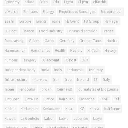
Economy
edara
Edito
Edu
Egypt
El Jem
elKochk
elMarchi
Emirates
Energy
Enquêtes et Sondages
Entrepreneur
eSafir
Europe
Events
ezine
FB Event
FB Group
FB Page
FB Post
Finance
Food Industry
Forums d'entraide
France
Fundraising
Gabes
Gafsa
Germany
Greater Tunis
Haidra
Hammam-Lif
Hammamet
Health
Healthy
Hi-Tech
History
humour
Hungary
IG account
IG Post
IGO
Independent Body
India
indiv
Indonesia
Industry
Infrastructure
interview
Iran
Iraq
Ireland
IS
Italy
Japan
Jendouba
Jordan
Journalist
Journalistes et Blogueurs
Just Born
Just4Fun
Justice
Kairouan
Kasserine
Kebili
Kef
Kelibia
Kerkennah
Kerkouane
Kesra
KG
Korea
KultScene
Kuwait
La Goulette
Labor
Latvia
Lebanon
Libya