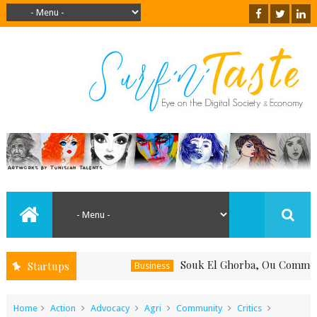
Souk El Ghorba, Ou Comment Souten
Startups
Business
Home
Action
Advocacy
Agri
Community
Critics