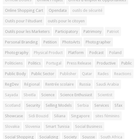
Online Shopping Cart
Opendata
outils de sécurité
Outils pour l'étudiant
outils pour le citoyen
Outils pour les Marketers
Participatory
Patrimony
Patriot
Personal Branding
Petition
PhotoArts
Photographer
Photography
Physical Product
Platform
Podcast
Poland
Politiciens
Politics
Portugal
Press Release
Productive
Public
Public Body
Public Sector
Publisher
Qatar
Rades
Reactions
RegDev
Régional
Rentrée scolaire
Russia
Saudi Arabia
Sayada
Sbeitla
Science
Science Enthusiast
Scientist
Scotland
Security
Selling Models
Serbia
Services
Sfax
Showcase
Sidi Bouzid
Siliana
Singapore
sites féminins
Slovakia
Slovenia
Smart Tunisia
Social Business
Social Shopping
Socializing
Society
Sousse
South Africa