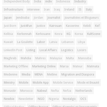
Independent Body
India
indiv
Indonesia
Industry
Infrastructure
interview
Iran
Iraq
Ireland
IS
Italy
Japan
Jendouba
Jordan
Journalist
Journalistes et Blogueurs
Just Born
Just4Fun
Justice
Kairouan
Kasserine
Kebili
Kef
Kelibia
Kerkennah
Kerkouane
Kesra
KG
Korea
KultScene
Kuwait
La Goulette
Labor
Latvia
Lebanon
Libya
LinkedIn Post
Listing
Local Affairs
Logistics
Loisirs
Maghreb
Mahdia
Mahres
Malaysia
Malta
Manouba
Marketing Offline
Marketing Online
Marsa
Mateur
Matmata
Medenine
Media
MENA
Metline
Migration and Diaspora
Ministry
Mobile
Mobile App
Mobile Service
Mode et Beauté
Monastir
Morocco
Nabeul
Nefta
Nefza
Netherlands
Newbie
Newsletter
NGO
Nigeria
Nostalgic
OCS
Official Bodies
Offline Project
Offres d'emploi et Opportunités