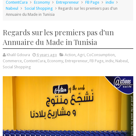
ContentCura
Economy
Entrepreneur
FB Page
indiv
Nabeul
Social Shopping
Regards sur les premiers pas d'un
Annuaire du Made in Tunisia
Regards sur les premiers pas d'un
Annuaire du Made in Tunisia
Khalil Gdoura
6 years ago
Action
,
Agri
,
CoConsumption
,
Commerce
,
ContentCura
,
Economy
,
Entrepreneur
,
FB Page
,
indiv
,
Nabeul
,
Social Shopping