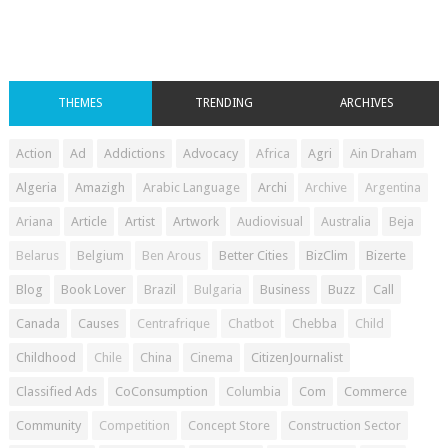
THEMES
TRENDING
ARCHIVES
Action
Ad
Addictions
Advocacy
Africa
Agri
Ain Draham
Algeria
Amazigh
Arabic Language
Archi
Archive
Argentina
Ariana
Article
Artist
Artwork
Audiovisual
Australia
Beja
Belarus
Belgium
Ben Arous
Better Cities
BizClim
Bizerte
Blog
Book Lover
Brazil
Bulgaria
Business
Buzz
Call
Canada
Causes
Centrafrique
Chatbot
Chebba
Child
Childhood
Chile
China
Cinema
CitizenJournalist
Classified Ads
CoConsumption
Columbia
Com
Commerce
Community
Competition
Concept Store
Construction Sector