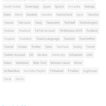
South Sudan
Sovereign
Spain
Sports
Sri Lanka
Startup
State
Store
Student
Sweden
Switzerland
Syria
Tabarka
Taiwan
Takrouna
Tasty
Tataouine
Tech4all
Technologies
Testour
Thailand
TikTok Account
TN Election 2019
Toolbox
Toujane
Toukaber
Tounsi Language
Tourism
TourismRev
Tourist
Tozeur
Trotter
Tunis
TuniTune
Turkey
Tweet
Twitter Account
UK
ukraine
University
Urbanism
USA
Video
Volunteer
Web Tool
Women Cause
Writer
Ya7kiw3lina
YouTube Playlist
YTchannel
YTvideo
Zaghouan
Zarat
Zarzis