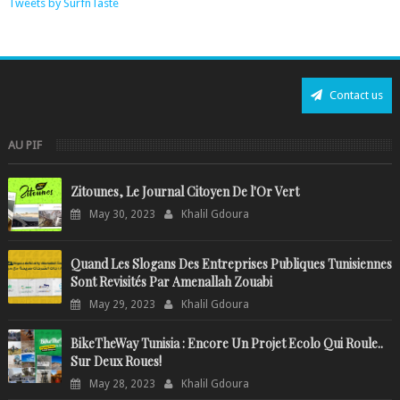
Tweets by SurfnTaste
Contact us
AU PIF
Zitounes, Le Journal Citoyen De l'Or Vert
May 30, 2023
Khalil Gdoura
Quand Les Slogans Des Entreprises Publiques Tunisiennes
Sont Revisités Par Amenallah Zouabi
May 29, 2023
Khalil Gdoura
BikeTheWay Tunisia : Encore Un Projet Ecolo Qui Roule..
Sur Deux Roues!
May 28, 2023
Khalil Gdoura