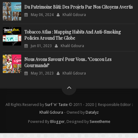
Du Patrimoine Bâti: Des Projets Par Nos Citoyens Avertis
May 06, 2024
Khalil Gdoura
Tobacco Atlas : Mapping Habits And Anti-Smoking
Policies Around The Globe
Jun 01, 2023
Khalil Gdoura
Nous Avons Savouré Pour Vous.. "Coucou Les
Gourmands!"
May 31, 2023
Khalil Gdoura
All Rights Reserved by
Surf 'n' Taste
© 2011 - 2020 | Responsible Editor :
Khalil Gdoura
- Owned by
Datalyz
Powered By
Blogger
, Designed by
Sweetheme