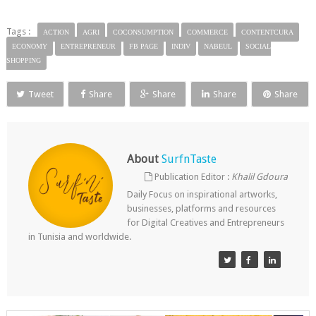
Tags :
ACTION
AGRI
COCONSUMPTION
COMMERCE
CONTENTCURA
ECONOMY
ENTREPRENEUR
FB PAGE
INDIV
NABEUL
SOCIAL
SHOPPING
Tweet
Share
Share
Share
Share
About
SurfnTaste
Publication Editor :
Khalil Gdoura
Daily Focus on inspirational artworks,
businesses, platforms and resources
for Digital Creatives and Entrepreneurs
in Tunisia and worldwide.