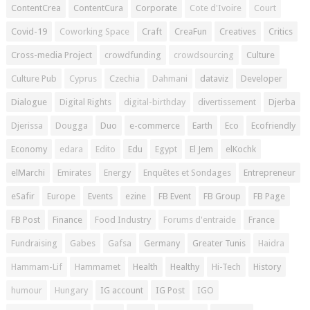
ContentCrea
ContentCura
Corporate
Cote d'Ivoire
Court
Covid-19
Coworking Space
Craft
CreaFun
Creatives
Critics
Cross-media Project
crowdfunding
crowdsourcing
Culture
Culture Pub
Cyprus
Czechia
Dahmani
dataviz
Developer
Dialogue
Digital Rights
digital-birthday
divertissement
Djerba
Djerissa
Dougga
Duo
e-commerce
Earth
Eco
Ecofriendly
Economy
edara
Edito
Edu
Egypt
El Jem
elKochk
elMarchi
Emirates
Energy
Enquêtes et Sondages
Entrepreneur
eSafir
Europe
Events
ezine
FB Event
FB Group
FB Page
FB Post
Finance
Food Industry
Forums d'entraide
France
Fundraising
Gabes
Gafsa
Germany
Greater Tunis
Haidra
Hammam-Lif
Hammamet
Health
Healthy
Hi-Tech
History
humour
Hungary
IG account
IG Post
IGO