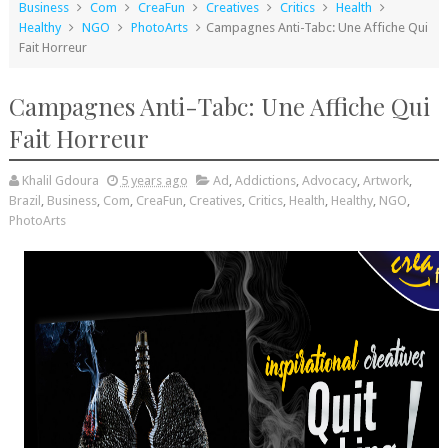
Business
Com
CreaFun
Creatives
Critics
Health
Healthy
NGO
PhotoArts
Campagnes Anti-Tabc: Une Affiche Qui
Fait Horreur
Campagnes Anti-Tabc: Une Affiche Qui
Fait Horreur
Khalil Gdoura
5 years ago
Ad
,
Addictions
,
Advocacy
,
Artwork
,
Brazil
,
Business
,
Com
,
CreaFun
,
Creatives
,
Critics
,
Health
,
Healthy
,
NGO
,
PhotoArts