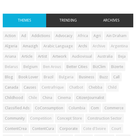
THEMES
TRENDING
ARCHIVES
Action
Ad
Addictions
Advocacy
Africa
Agri
Ain Draham
Algeria
Amazigh
Arabic Language
Archi
Archive
Argentina
Ariana
Article
Artist
Artwork
Audiovisual
Australia
Beja
Belarus
Belgium
Ben Arous
Better Cities
BizClim
Bizerte
Blog
Book Lover
Brazil
Bulgaria
Business
Buzz
Call
Canada
Causes
Centrafrique
Chatbot
Chebba
Child
Childhood
Chile
China
Cinema
CitizenJournalist
Classified Ads
CoConsumption
Columbia
Com
Commerce
Community
Competition
Concept Store
Construction Sector
ContentCrea
ContentCura
Corporate
Cote d'Ivoire
Court