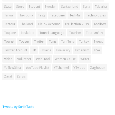
State
Store
Student
Sweden
Switzerland
Syria
Tabarka
Taiwan
Takrouna
Tasty
Tataouine
Tech4all
Technologies
Testour
Thailand
TikTok Account
TN Election 2019
Toolbox
Toujane
Toukaber
Tounsi Language
Tourism
TourismRev
Tourist
Tozeur
Trotter
Tunis
TuniTune
Turkey
Tweet
Twitter Account
UK
ukraine
University
Urbanism
USA
Video
Volunteer
Web Tool
Women Cause
Writer
Ya7kiw3lina
YouTube Playlist
YTchannel
YTvideo
Zaghouan
Zarat
Zarzis
Tweets by SurfnTaste