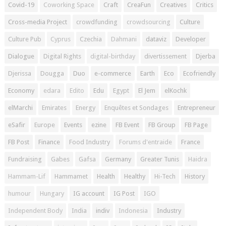
Covid-19
Coworking Space
Craft
CreaFun
Creatives
Critics
Cross-media Project
crowdfunding
crowdsourcing
Culture
Culture Pub
Cyprus
Czechia
Dahmani
dataviz
Developer
Dialogue
Digital Rights
digital-birthday
divertissement
Djerba
Djerissa
Dougga
Duo
e-commerce
Earth
Eco
Ecofriendly
Economy
edara
Edito
Edu
Egypt
El Jem
elKochk
elMarchi
Emirates
Energy
Enquêtes et Sondages
Entrepreneur
eSafir
Europe
Events
ezine
FB Event
FB Group
FB Page
FB Post
Finance
Food Industry
Forums d'entraide
France
Fundraising
Gabes
Gafsa
Germany
Greater Tunis
Haidra
Hammam-Lif
Hammamet
Health
Healthy
Hi-Tech
History
humour
Hungary
IG account
IG Post
IGO
Independent Body
India
indiv
Indonesia
Industry