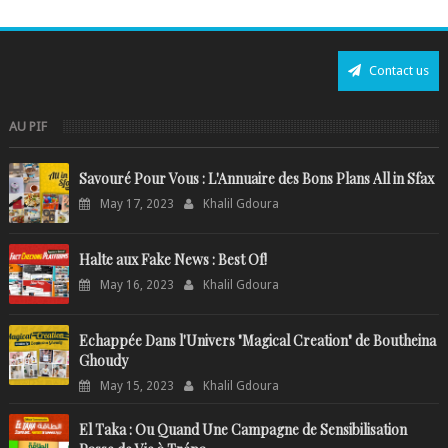
Contact us
AU PIF
Savouré Pour Vous : L'Annuaire des Bons Plans All in Sfax
May 17, 2023
Khalil Gdoura
Halte aux Fake News : Best Of!
May 16, 2023
Khalil Gdoura
Echappée Dans l'Univers "Magical Creation" de Boutheina
Ghoudy
May 15, 2023
Khalil Gdoura
El Taka : Ou Quand Une Campagne de Sensibilisation