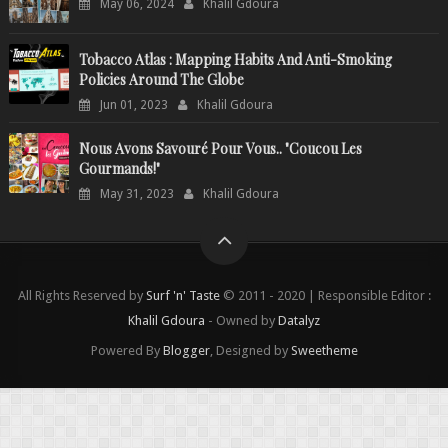
May 06, 2024
Khalil Gdoura
Tobacco Atlas : Mapping Habits And Anti-Smoking
Policies Around The Globe
Jun 01, 2023
Khalil Gdoura
Nous Avons Savouré Pour Vous.. "Coucou Les
Gourmands!"
May 31, 2023
Khalil Gdoura
All Rights Reserved by
Surf 'n' Taste
© 2011 - 2020 | Responsible Editor :
Khalil Gdoura
- Owned by
Datalyz
Powered By
Blogger
, Designed by
Sweetheme