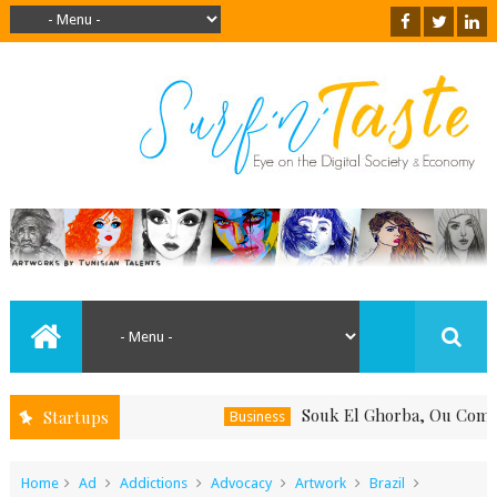
Souk El Ghorba, Ou Comment Sou
Startups
Business
Home
Ad
Addictions
Advocacy
Artwork
Brazil