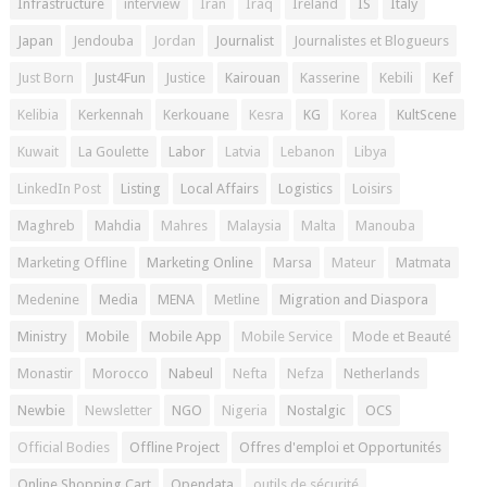
Infrastructure
interview
Iran
Iraq
Ireland
IS
Italy
Japan
Jendouba
Jordan
Journalist
Journalistes et Blogueurs
Just Born
Just4Fun
Justice
Kairouan
Kasserine
Kebili
Kef
Kelibia
Kerkennah
Kerkouane
Kesra
KG
Korea
KultScene
Kuwait
La Goulette
Labor
Latvia
Lebanon
Libya
LinkedIn Post
Listing
Local Affairs
Logistics
Loisirs
Maghreb
Mahdia
Mahres
Malaysia
Malta
Manouba
Marketing Offline
Marketing Online
Marsa
Mateur
Matmata
Medenine
Media
MENA
Metline
Migration and Diaspora
Ministry
Mobile
Mobile App
Mobile Service
Mode et Beauté
Monastir
Morocco
Nabeul
Nefta
Nefza
Netherlands
Newbie
Newsletter
NGO
Nigeria
Nostalgic
OCS
Official Bodies
Offline Project
Offres d'emploi et Opportunités
Online Shopping Cart
Opendata
outils de sécurité