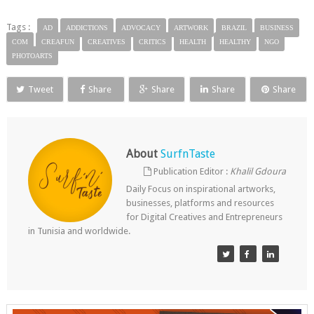
Tags :
AD
ADDICTIONS
ADVOCACY
ARTWORK
BRAZIL
BUSINESS
COM
CREAFUN
CREATIVES
CRITICS
HEALTH
HEALTHY
NGO
PHOTOARTS
Tweet
Share
Share
Share
Share
About
SurfnTaste
Publication Editor :
Khalil Gdoura
Daily Focus on inspirational artworks,
businesses, platforms and resources
for Digital Creatives and Entrepreneurs
in Tunisia and worldwide.