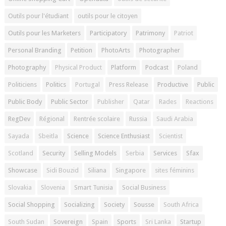
Outils pour l'étudiant
outils pour le citoyen
Outils pour les Marketers
Participatory
Patrimony
Patriot
Personal Branding
Petition
PhotoArts
Photographer
Photography
Physical Product
Platform
Podcast
Poland
Politiciens
Politics
Portugal
Press Release
Productive
Public
Public Body
Public Sector
Publisher
Qatar
Rades
Reactions
RegDev
Régional
Rentrée scolaire
Russia
Saudi Arabia
Sayada
Sbeitla
Science
Science Enthusiast
Scientist
Scotland
Security
Selling Models
Serbia
Services
Sfax
Showcase
Sidi Bouzid
Siliana
Singapore
sites féminins
Slovakia
Slovenia
Smart Tunisia
Social Business
Social Shopping
Socializing
Society
Sousse
South Africa
South Sudan
Sovereign
Spain
Sports
Sri Lanka
Startup