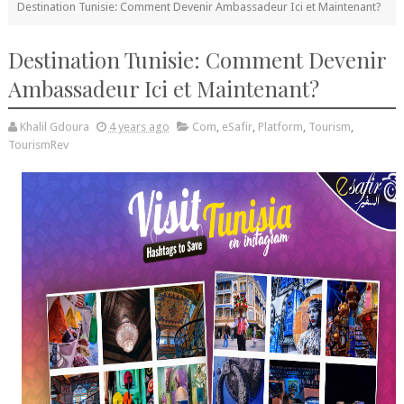
Destination Tunisie: Comment Devenir Ambassadeur Ici et Maintenant?
Destination Tunisie: Comment Devenir
Ambassadeur Ici et Maintenant?
Khalil Gdoura
4 years ago
Com
,
eSafir
,
Platform
,
Tourism
,
TourismRev