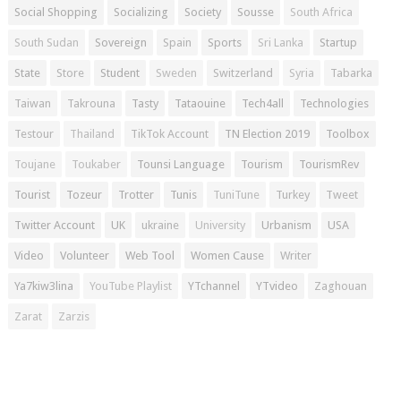
Social Shopping
Socializing
Society
Sousse
South Africa
South Sudan
Sovereign
Spain
Sports
Sri Lanka
Startup
State
Store
Student
Sweden
Switzerland
Syria
Tabarka
Taiwan
Takrouna
Tasty
Tataouine
Tech4all
Technologies
Testour
Thailand
TikTok Account
TN Election 2019
Toolbox
Toujane
Toukaber
Tounsi Language
Tourism
TourismRev
Tourist
Tozeur
Trotter
Tunis
TuniTune
Turkey
Tweet
Twitter Account
UK
ukraine
University
Urbanism
USA
Video
Volunteer
Web Tool
Women Cause
Writer
Ya7kiw3lina
YouTube Playlist
YTchannel
YTvideo
Zaghouan
Zarat
Zarzis