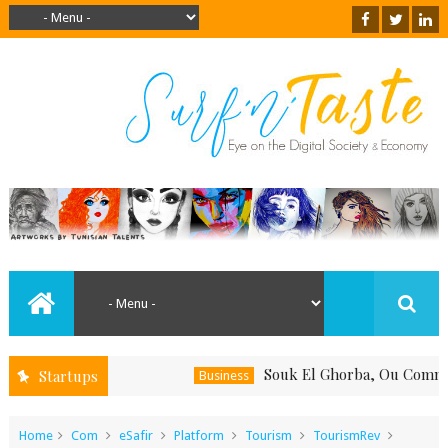
Souk El Ghorba, Ou Comment Sout
Startups
Business
Home
Com
eSafir
Platform
Tourism
TourismRev