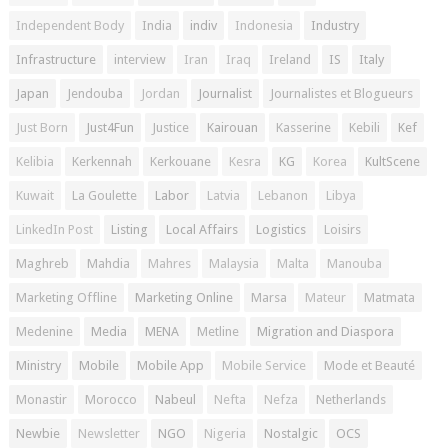
Independent Body
India
indiv
Indonesia
Industry
Infrastructure
interview
Iran
Iraq
Ireland
IS
Italy
Japan
Jendouba
Jordan
Journalist
Journalistes et Blogueurs
Just Born
Just4Fun
Justice
Kairouan
Kasserine
Kebili
Kef
Kelibia
Kerkennah
Kerkouane
Kesra
KG
Korea
KultScene
Kuwait
La Goulette
Labor
Latvia
Lebanon
Libya
LinkedIn Post
Listing
Local Affairs
Logistics
Loisirs
Maghreb
Mahdia
Mahres
Malaysia
Malta
Manouba
Marketing Offline
Marketing Online
Marsa
Mateur
Matmata
Medenine
Media
MENA
Metline
Migration and Diaspora
Ministry
Mobile
Mobile App
Mobile Service
Mode et Beauté
Monastir
Morocco
Nabeul
Nefta
Nefza
Netherlands
Newbie
Newsletter
NGO
Nigeria
Nostalgic
OCS