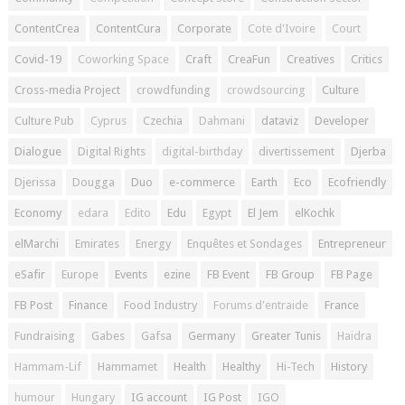
ContentCrea
ContentCura
Corporate
Cote d'Ivoire
Court
Covid-19
Coworking Space
Craft
CreaFun
Creatives
Critics
Cross-media Project
crowdfunding
crowdsourcing
Culture
Culture Pub
Cyprus
Czechia
Dahmani
dataviz
Developer
Dialogue
Digital Rights
digital-birthday
divertissement
Djerba
Djerissa
Dougga
Duo
e-commerce
Earth
Eco
Ecofriendly
Economy
edara
Edito
Edu
Egypt
El Jem
elKochk
elMarchi
Emirates
Energy
Enquêtes et Sondages
Entrepreneur
eSafir
Europe
Events
ezine
FB Event
FB Group
FB Page
FB Post
Finance
Food Industry
Forums d'entraide
France
Fundraising
Gabes
Gafsa
Germany
Greater Tunis
Haidra
Hammam-Lif
Hammamet
Health
Healthy
Hi-Tech
History
humour
Hungary
IG account
IG Post
IGO