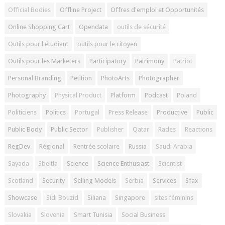
Official Bodies
Offline Project
Offres d'emploi et Opportunités
Online Shopping Cart
Opendata
outils de sécurité
Outils pour l'étudiant
outils pour le citoyen
Outils pour les Marketers
Participatory
Patrimony
Patriot
Personal Branding
Petition
PhotoArts
Photographer
Photography
Physical Product
Platform
Podcast
Poland
Politiciens
Politics
Portugal
Press Release
Productive
Public
Public Body
Public Sector
Publisher
Qatar
Rades
Reactions
RegDev
Régional
Rentrée scolaire
Russia
Saudi Arabia
Sayada
Sbeitla
Science
Science Enthusiast
Scientist
Scotland
Security
Selling Models
Serbia
Services
Sfax
Showcase
Sidi Bouzid
Siliana
Singapore
sites féminins
Slovakia
Slovenia
Smart Tunisia
Social Business