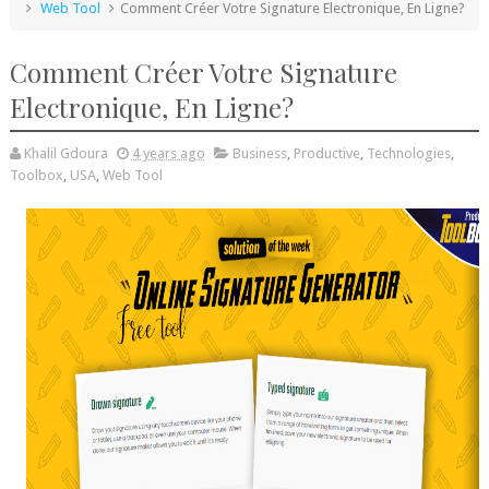
Web Tool
Comment Créer Votre Signature Electronique, En Ligne?
Comment Créer Votre Signature
Electronique, En Ligne?
Khalil Gdoura
4 years ago
Business
,
Productive
,
Technologies
,
Toolbox
,
USA
,
Web Tool