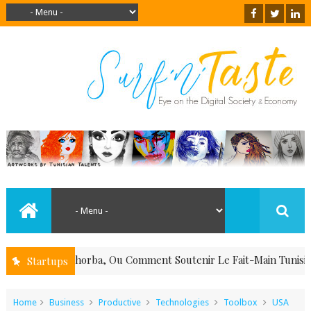
Souk El Ghorba, Ou Comment Soutenir Le Fait-Main Tunisien Là O
Startups
Home
Business
Productive
Technologies
Toolbox
USA