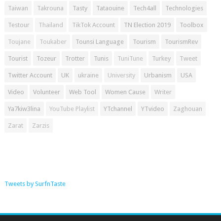
Taiwan
Takrouna
Tasty
Tataouine
Tech4all
Technologies
Testour
Thailand
TikTok Account
TN Election 2019
Toolbox
Toujane
Toukaber
Tounsi Language
Tourism
TourismRev
Tourist
Tozeur
Trotter
Tunis
TuniTune
Turkey
Tweet
Twitter Account
UK
ukraine
University
Urbanism
USA
Video
Volunteer
Web Tool
Women Cause
Writer
Ya7kiw3lina
YouTube Playlist
YTchannel
YTvideo
Zaghouan
Zarat
Zarzis
Tweets by SurfnTaste