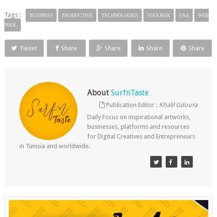
Tags :
BUSINESS
PRODUCTIVE
TECHNOLOGIES
TOOLBOX
USA
WEB
TOOL
Tweet
Share
Share
Share
Share
About
SurfnTaste
Publication Editor :
Khalil Gdoura
Daily Focus on inspirational artworks,
businesses, platforms and resources
for Digital Creatives and Entrepreneurs
in Tunisia and worldwide.