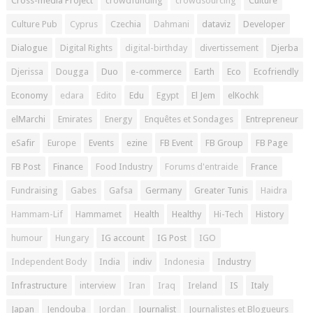
Cross-media Project
crowdfunding
crowdsourcing
Culture
Culture Pub
Cyprus
Czechia
Dahmani
dataviz
Developer
Dialogue
Digital Rights
digital-birthday
divertissement
Djerba
Djerissa
Dougga
Duo
e-commerce
Earth
Eco
Ecofriendly
Economy
edara
Edito
Edu
Egypt
El Jem
elKochk
elMarchi
Emirates
Energy
Enquêtes et Sondages
Entrepreneur
eSafir
Europe
Events
ezine
FB Event
FB Group
FB Page
FB Post
Finance
Food Industry
Forums d'entraide
France
Fundraising
Gabes
Gafsa
Germany
Greater Tunis
Haidra
Hammam-Lif
Hammamet
Health
Healthy
Hi-Tech
History
humour
Hungary
IG account
IG Post
IGO
Independent Body
India
indiv
Indonesia
Industry
Infrastructure
interview
Iran
Iraq
Ireland
IS
Italy
Japan
Jendouba
Jordan
Journalist
Journalistes et Blogueurs