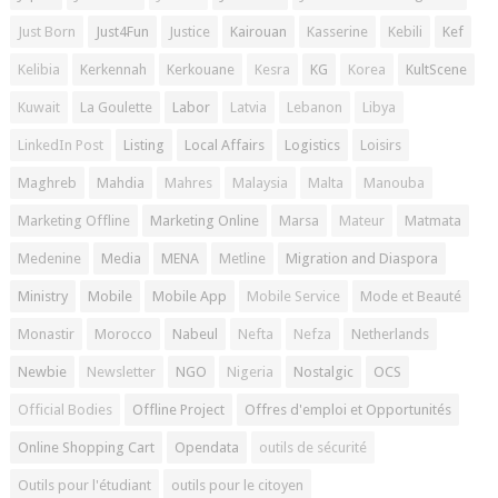
Just Born
Just4Fun
Justice
Kairouan
Kasserine
Kebili
Kef
Kelibia
Kerkennah
Kerkouane
Kesra
KG
Korea
KultScene
Kuwait
La Goulette
Labor
Latvia
Lebanon
Libya
LinkedIn Post
Listing
Local Affairs
Logistics
Loisirs
Maghreb
Mahdia
Mahres
Malaysia
Malta
Manouba
Marketing Offline
Marketing Online
Marsa
Mateur
Matmata
Medenine
Media
MENA
Metline
Migration and Diaspora
Ministry
Mobile
Mobile App
Mobile Service
Mode et Beauté
Monastir
Morocco
Nabeul
Nefta
Nefza
Netherlands
Newbie
Newsletter
NGO
Nigeria
Nostalgic
OCS
Official Bodies
Offline Project
Offres d'emploi et Opportunités
Online Shopping Cart
Opendata
outils de sécurité
Outils pour l'étudiant
outils pour le citoyen