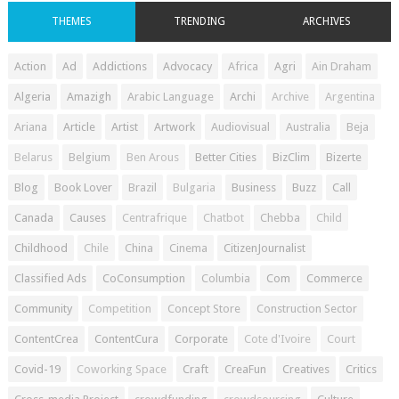
THEMES
TRENDING
ARCHIVES
Action
Ad
Addictions
Advocacy
Africa
Agri
Ain Draham
Algeria
Amazigh
Arabic Language
Archi
Archive
Argentina
Ariana
Article
Artist
Artwork
Audiovisual
Australia
Beja
Belarus
Belgium
Ben Arous
Better Cities
BizClim
Bizerte
Blog
Book Lover
Brazil
Bulgaria
Business
Buzz
Call
Canada
Causes
Centrafrique
Chatbot
Chebba
Child
Childhood
Chile
China
Cinema
CitizenJournalist
Classified Ads
CoConsumption
Columbia
Com
Commerce
Community
Competition
Concept Store
Construction Sector
ContentCrea
ContentCura
Corporate
Cote d'Ivoire
Court
Covid-19
Coworking Space
Craft
CreaFun
Creatives
Critics