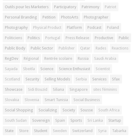
Outils pour les Marketers
Participatory
Patrimony
Patriot
Personal Branding
Petition
PhotoArts
Photographer
Photography
Physical Product
Platform
Podcast
Poland
Politiciens
Politics
Portugal
Press Release
Productive
Public
Public Body
Public Sector
Publisher
Qatar
Rades
Reactions
RegDev
Régional
Rentrée scolaire
Russia
Saudi Arabia
Sayada
Sbeitla
Science
Science Enthusiast
Scientist
Scotland
Security
Selling Models
Serbia
Services
Sfax
Showcase
Sidi Bouzid
Siliana
Singapore
sites féminins
Slovakia
Slovenia
Smart Tunisia
Social Business
Social Shopping
Socializing
Society
Sousse
South Africa
South Sudan
Sovereign
Spain
Sports
Sri Lanka
Startup
State
Store
Student
Sweden
Switzerland
Syria
Tabarka