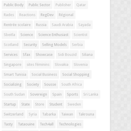
Public Body
Public Sector
Publisher
Qatar
Rades
Reactions
RegDev
Régional
Rentrée scolaire
Russia
Saudi Arabia
Sayada
Sbeitla
Science
Science Enthusiast
Scientist
Scotland
Security
Selling Models
Serbia
Services
Sfax
Showcase
Sidi Bouzid
Siliana
Singapore
sites féminins
Slovakia
Slovenia
Smart Tunisia
Social Business
Social Shopping
Socializing
Society
Sousse
South Africa
South Sudan
Sovereign
Spain
Sports
Sri Lanka
Startup
State
Store
Student
Sweden
Switzerland
Syria
Tabarka
Taiwan
Takrouna
Tasty
Tataouine
Tech4all
Technologies