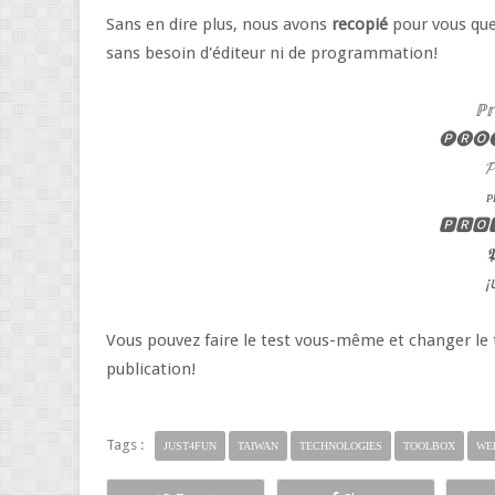
Sans en dire plus, nous avons
recopié
pour vous que
sans besoin d'éditeur ni de programmation!
ℙ𝕣
🅟🅡🅞
𝓟
ᴘ
🅿🆁🅾
𝕻
¡
Vous pouvez faire le test vous-même et changer le 
publication!
Tags :
JUST4FUN
TAIWAN
TECHNOLOGIES
TOOLBOX
WE