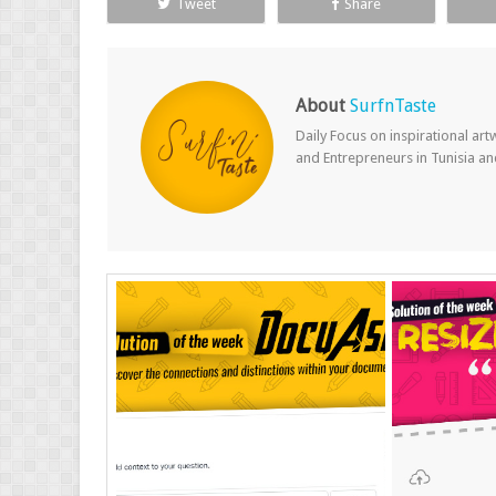
Tweet
Share
About
SurfnTaste
Daily Focus on inspirational ar
and Entrepreneurs in Tunisia a