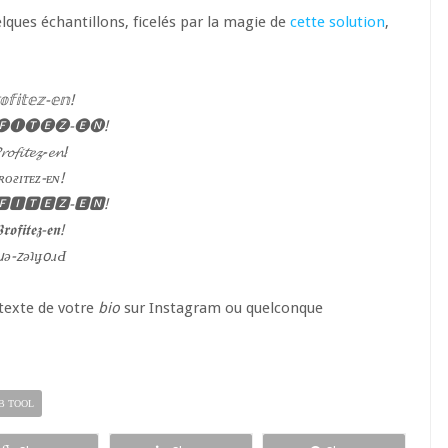
lques échantillons, ficelés par la magie de
cette solution
,
𝕗𝕚𝕥𝕖𝕫-𝕖𝕟!
🅘🅣🅔🅩-🅔🅝!
𝓻𝓸𝓯𝓲𝓽𝓮𝔃-𝓮𝓷!
ʀᴏғɪᴛᴇᴢ-ᴇɴ!
🅸🆃🅴🆉-🅴🅽!
𝖗𝖔𝖋𝖎𝖙𝖊𝖟-𝖊𝖓!
uǝ-zǝʇı̣ɟoɹԀ
texte de votre
bio
sur Instagram ou quelconque
B TOOL