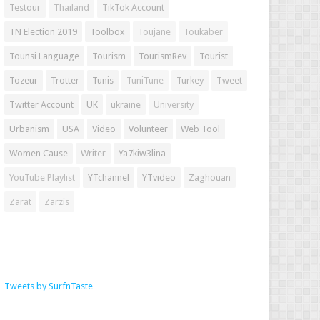
Testour
Thailand
TikTok Account
TN Election 2019
Toolbox
Toujane
Toukaber
Tounsi Language
Tourism
TourismRev
Tourist
Tozeur
Trotter
Tunis
TuniTune
Turkey
Tweet
Twitter Account
UK
ukraine
University
Urbanism
USA
Video
Volunteer
Web Tool
Women Cause
Writer
Ya7kiw3lina
YouTube Playlist
YTchannel
YTvideo
Zaghouan
Zarat
Zarzis
Tweets by SurfnTaste