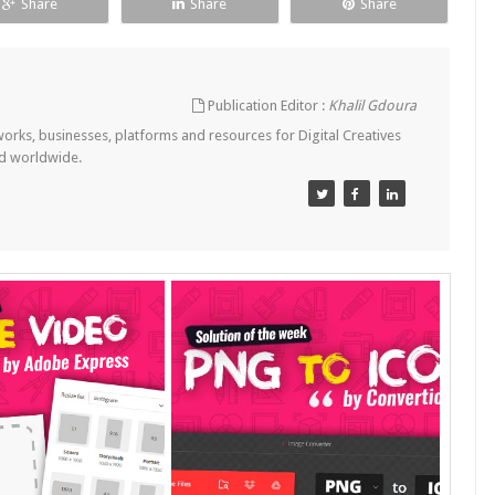
Share
Share
Share
Publication Editor :
Khalil Gdoura
tworks, businesses, platforms and resources for Digital Creatives
nd worldwide.