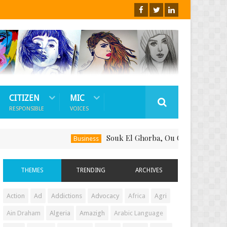
CITIZEN
MIC
RESPONSIBLE
VOICES
Souk El Ghorba, Ou Comment Soutenir Le F
Business
THEMES
TRENDING
ARCHIVES
Action
Ad
Addictions
Advocacy
Africa
Agri
Ain Draham
Algeria
Amazigh
Arabic Language