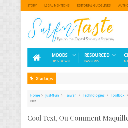
STORY
LEGAL MENTIONS
EDITORIAL GUIDELINES
AUTH
MOODS
RESOURCED
C
UP & DOWN
PASSIONS
M
Startups
Home
Just4Fun
Taiwan
Technologies
Toolbox
Net
Cool Text, Ou Comment Maquiller