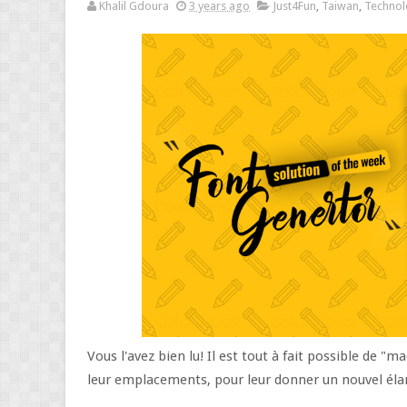
Khalil Gdoura
3 years ago
Just4Fun
,
Taiwan
,
Technol
Vous l'avez bien lu! Il est tout à fait possible de "
leur emplacements, pour leur donner un nouvel éla