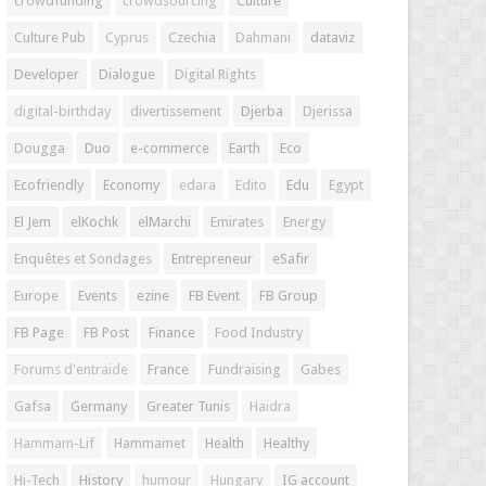
crowdfunding
crowdsourcing
Culture
Culture Pub
Cyprus
Czechia
Dahmani
dataviz
Developer
Dialogue
Digital Rights
digital-birthday
divertissement
Djerba
Djerissa
Dougga
Duo
e-commerce
Earth
Eco
Ecofriendly
Economy
edara
Edito
Edu
Egypt
El Jem
elKochk
elMarchi
Emirates
Energy
Enquêtes et Sondages
Entrepreneur
eSafir
Europe
Events
ezine
FB Event
FB Group
FB Page
FB Post
Finance
Food Industry
Forums d'entraide
France
Fundraising
Gabes
Gafsa
Germany
Greater Tunis
Haidra
Hammam-Lif
Hammamet
Health
Healthy
Hi-Tech
History
humour
Hungary
IG account