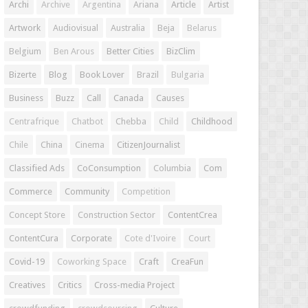
Archi
Archive
Argentina
Ariana
Article
Artist
Artwork
Audiovisual
Australia
Beja
Belarus
Belgium
Ben Arous
Better Cities
BizClim
Bizerte
Blog
Book Lover
Brazil
Bulgaria
Business
Buzz
Call
Canada
Causes
Centrafrique
Chatbot
Chebba
Child
Childhood
Chile
China
Cinema
CitizenJournalist
Classified Ads
CoConsumption
Columbia
Com
Commerce
Community
Competition
Concept Store
Construction Sector
ContentCrea
ContentCura
Corporate
Cote d'Ivoire
Court
Covid-19
Coworking Space
Craft
CreaFun
Creatives
Critics
Cross-media Project