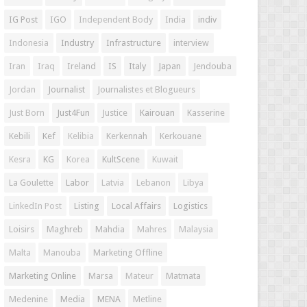
IG Post
IGO
Independent Body
India
indiv
Indonesia
Industry
Infrastructure
interview
Iran
Iraq
Ireland
IS
Italy
Japan
Jendouba
Jordan
Journalist
Journalistes et Blogueurs
Just Born
Just4Fun
Justice
Kairouan
Kasserine
Kebili
Kef
Kelibia
Kerkennah
Kerkouane
Kesra
KG
Korea
KultScene
Kuwait
La Goulette
Labor
Latvia
Lebanon
Libya
LinkedIn Post
Listing
Local Affairs
Logistics
Loisirs
Maghreb
Mahdia
Mahres
Malaysia
Malta
Manouba
Marketing Offline
Marketing Online
Marsa
Mateur
Matmata
Medenine
Media
MENA
Metline