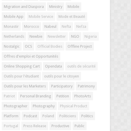
Migration and Diaspora
Ministry
Mobile
Mobile App
Mobile Service
Mode et Beauté
Monastir
Morocco
Nabeul
Nefta
Nefza
Netherlands
Newbie
Newsletter
NGO
Nigeria
Nostalgic
OCS
Official Bodies
Offline Project
Offres d'emploi et Opportunités
Online Shopping Cart
Opendata
outils de sécurité
Outils pour l'étudiant
outils pour le citoyen
Outils pour les Marketers
Participatory
Patrimony
Patriot
Personal Branding
Petition
PhotoArts
Photographer
Photography
Physical Product
Platform
Podcast
Poland
Politiciens
Politics
Portugal
Press Release
Productive
Public