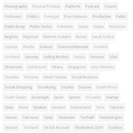
Photography
Physical Product
Platform
Podcast
Poland
Politiciens
Politics
Portugal
Press Release
Productive
Public
Public Body
Public Sector
Publisher
Qatar
Rades
Reactions
RegDev
Régional
Rentrée scolaire
Russia
Saudi Arabia
Sayada
Sbeitla
Science
Science Enthusiast
Scientist
Scotland
Security
Selling Models
Serbia
Services
Sfax
Showcase
Sidi Bouzid
Siliana
Singapore
sites féminins
Slovakia
Slovenia
Smart Tunisia
Social Business
Social Shopping
Socializing
Society
Sousse
South Africa
South Sudan
Sovereign
Spain
Sports
Sri Lanka
Startup
State
Store
Student
Sweden
Switzerland
Syria
Tabarka
Taiwan
Takrouna
Tasty
Tataouine
Tech4all
Technologies
Testour
Thailand
TikTok Account
TN Election 2019
Toolbox