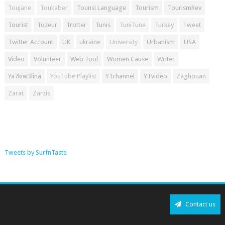
Toujane
Toukaber
Tounsi Language
Tourism
TourismRev
Tourist
Tozeur
Trotter
Tunis
TuniTune
Turkey
Tweet
Twitter Account
UK
ukraine
University
Urbanism
USA
Video
Volunteer
Web Tool
Women Cause
Writer
Ya7kiw3lina
YouTube Playlist
YTchannel
YTvideo
Zaghouan
Zarat
Zarzis
Tweets by SurfnTaste
Contact us