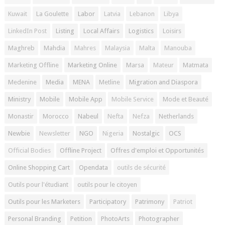
Kuwait
La Goulette
Labor
Latvia
Lebanon
Libya
LinkedIn Post
Listing
Local Affairs
Logistics
Loisirs
Maghreb
Mahdia
Mahres
Malaysia
Malta
Manouba
Marketing Offline
Marketing Online
Marsa
Mateur
Matmata
Medenine
Media
MENA
Metline
Migration and Diaspora
Ministry
Mobile
Mobile App
Mobile Service
Mode et Beauté
Monastir
Morocco
Nabeul
Nefta
Nefza
Netherlands
Newbie
Newsletter
NGO
Nigeria
Nostalgic
OCS
Official Bodies
Offline Project
Offres d'emploi et Opportunités
Online Shopping Cart
Opendata
outils de sécurité
Outils pour l'étudiant
outils pour le citoyen
Outils pour les Marketers
Participatory
Patrimony
Patriot
Personal Branding
Petition
PhotoArts
Photographer