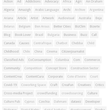
Action
Ad
Addictions
Advocacy
Africa
Agri
Ain Draham
Algeria
Amazigh
Arabic Language
Archi
Archive
Argentina
Ariana
Article
Artist
Artwork
Audiovisual
Australia
Beja
Belarus
Belgium
Ben Arous
Better Cities
BizClim
Bizerte
Blog
Book Lover
Brazil
Bulgaria
Business
Buzz
Call
Canada
Causes
Centrafrique
Chatbot
Chebba
Child
Childhood
Chile
China
Cinema
CitizenJournalist
Classified Ads
CoConsumption
Columbia
Com
Commerce
Community
Competition
Concept Store
Construction Sector
ContentCrea
ContentCura
Corporate
Cote d'Ivoire
Court
Covid-19
Coworking Space
Craft
CreaFun
Creatives
Critics
Cross-media Project
crowdfunding
crowdsourcing
Culture
Culture Pub
Cyprus
Czechia
Dahmani
dataviz
Developer
Dialogue
Digital Rights
digital-birthday
divertissement
Djerba