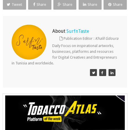
Tweet
Share
Share
Share
Share
About
SurfnTaste
Publication Editor :
Khalil Gdoura
Daily Focus on inspirational artworks,
businesses, platforms and resources
for Digital Creatives and Entrepreneurs
in Tunisia and worldwide.