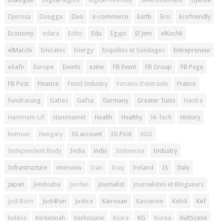
Djerissa
Dougga
Duo
e-commerce
Earth
Eco
Ecofriendly
Economy
edara
Edito
Edu
Egypt
El Jem
elKochk
elMarchi
Emirates
Energy
Enquêtes et Sondages
Entrepreneur
eSafir
Europe
Events
ezine
FB Event
FB Group
FB Page
FB Post
Finance
Food Industry
Forums d'entraide
France
Fundraising
Gabes
Gafsa
Germany
Greater Tunis
Haidra
Hammam-Lif
Hammamet
Health
Healthy
Hi-Tech
History
humour
Hungary
IG account
IG Post
IGO
Independent Body
India
indiv
Indonesia
Industry
Infrastructure
interview
Iran
Iraq
Ireland
IS
Italy
Japan
Jendouba
Jordan
Journalist
Journalistes et Blogueurs
Just Born
Just4Fun
Justice
Kairouan
Kasserine
Kebili
Kef
Kelibia
Kerkennah
Kerkouane
Kesra
KG
Korea
KultScene