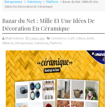
Entrepreneur
Patrimony
Platform
Bazar du Net : Mille Et Une
Idées De Décoration En Céramique
Bazar du Net : Mille Et Une Idées De
Décoration En Céramique
Khalil Gdoura
3 years ago
Commerce
,
Craft
,
Culture
,
Earth
,
elMarchi
,
Entrepreneur
,
Patrimony
,
Platform