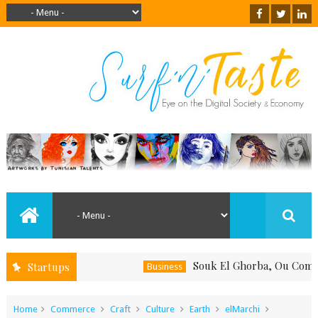
Souk El Ghorba, Ou Comment Sou
Startups
Business
Home
Commerce
Craft
Culture
Earth
elMarchi