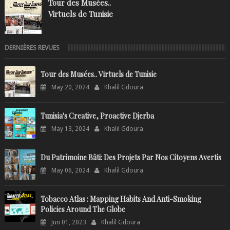
Tour des Musées..
Virtuels de Tunisie
DERNIÈRES REVUES
Tour des Musées.. Virtuels de Tunisie
May 20, 2024
Khalil Gdoura
Tunisia's Creative, Proactive Djerba
May 13, 2024
Khalil Gdoura
Du Patrimoine Bâti: Des Projets Par Nos Citoyens Avertis
May 06, 2024
Khalil Gdoura
Tobacco Atlas : Mapping Habits And Anti-Smoking
Policies Around The Globe
Jun 01, 2023
Khalil Gdoura