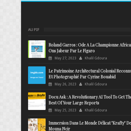
AU PIF
Roland Garros : Ode A La Championne Africa
Ons Jabeur Par Le Figaro
May 27, 2023
Khalil Gdoura
Le Patrimoine Architectural Colonial Reconn
Et Photographié Par Cyrine Bouabid
May 26, 2023
Khalil Gdoura
Docu Ask : A Revolutionary AI Tool To Get Th
Best Of Your Large Reports
May 25, 2023
Khalil Gdoura
Immersion Dans Le Monde Délicat "Krafty" D
Mouna Ncir