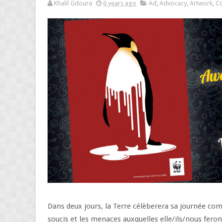
Khalil Gdoura
6 years ago
Ad
,
Advocacy
,
Artwork
,
C
Dans deux jours, la Terre célèberera sa journée com
soucis et les menaces auxquelles elle/ils/nous feron