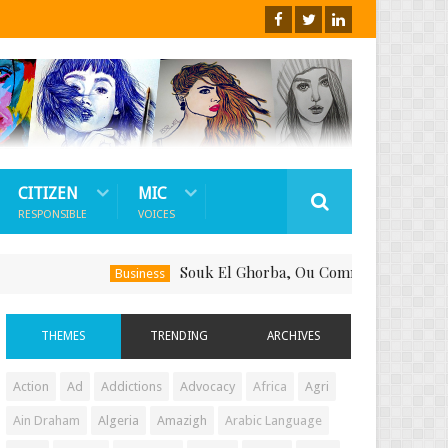
CITIZEN
MIC
RESPONSIBLE
VOICES
Souk El Ghorba, Ou Comment Soutenir Le Fait-
Business
THEMES
TRENDING
ARCHIVES
Action
Ad
Addictions
Advocacy
Africa
Agri
Ain Draham
Algeria
Amazigh
Arabic Language