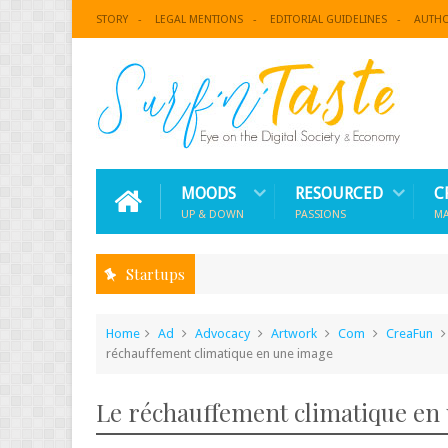
STORY
LEGAL MENTIONS
EDITORIAL GUIDELINES
AUTH
MOODS
RESOURCED
C
UP & DOWN
PASSIONS
M
Startups
Home
Ad
Advocacy
Artwork
Com
CreaFun
réchauffement climatique en une image
Le réchauffement climatique en