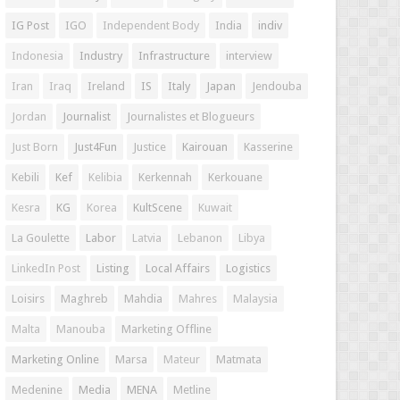
IG Post
IGO
Independent Body
India
indiv
Indonesia
Industry
Infrastructure
interview
Iran
Iraq
Ireland
IS
Italy
Japan
Jendouba
Jordan
Journalist
Journalistes et Blogueurs
Just Born
Just4Fun
Justice
Kairouan
Kasserine
Kebili
Kef
Kelibia
Kerkennah
Kerkouane
Kesra
KG
Korea
KultScene
Kuwait
La Goulette
Labor
Latvia
Lebanon
Libya
LinkedIn Post
Listing
Local Affairs
Logistics
Loisirs
Maghreb
Mahdia
Mahres
Malaysia
Malta
Manouba
Marketing Offline
Marketing Online
Marsa
Mateur
Matmata
Medenine
Media
MENA
Metline