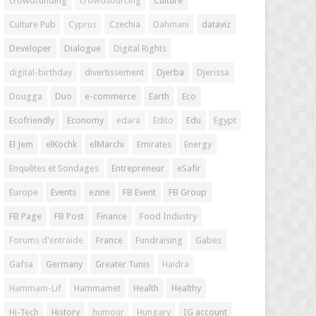
crowdfunding
crowdsourcing
Culture
Culture Pub
Cyprus
Czechia
Dahmani
dataviz
Developer
Dialogue
Digital Rights
digital-birthday
divertissement
Djerba
Djerissa
Dougga
Duo
e-commerce
Earth
Eco
Ecofriendly
Economy
edara
Edito
Edu
Egypt
El Jem
elKochk
elMarchi
Emirates
Energy
Enquêtes et Sondages
Entrepreneur
eSafir
Europe
Events
ezine
FB Event
FB Group
FB Page
FB Post
Finance
Food Industry
Forums d'entraide
France
Fundraising
Gabes
Gafsa
Germany
Greater Tunis
Haidra
Hammam-Lif
Hammamet
Health
Healthy
Hi-Tech
History
humour
Hungary
IG account