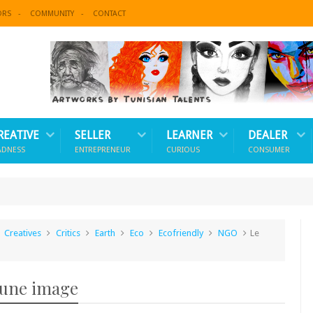
ORS
COMMUNITY
CONTACT
REATIVE
SELLER
LEARNER
DEALER
ADNESS
ENTREPRENEUR
CURIOUS
CONSUMER
Creatives
Critics
Earth
Eco
Ecofriendly
NGO
Le
 une image