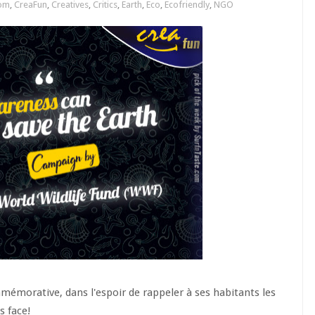
om
,
CreaFun
,
Creatives
,
Critics
,
Earth
,
Eco
,
Ecofriendly
,
NGO
mémorative, dans l'espoir de rappeler à ses habitants les
s face!