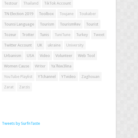
Testour
Thailand
TikTok Account
TN Election 2019
Toolbox
Toujane
Toukaber
Tounsi Language
Tourism
TourismRev
Tourist
Tozeur
Trotter
Tunis
TuniTune
Turkey
Tweet
Twitter Account
UK
ukraine
University
Urbanism
USA
Video
Volunteer
Web Tool
Women Cause
Writer
Ya7kiw3lina
YouTube Playlist
YTchannel
YTvideo
Zaghouan
Zarat
Zarzis
Tweets by SurfnTaste