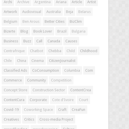
Archi
Archive
Argentina
Ariana
Article
Artist
Artwork
Audiovisual
Australia
Beja
Belarus
Belgium
Ben Arous
Better Cities
BizClim
Bizerte
Blog
Book Lover
Brazil
Bulgaria
Business
Buzz
Call
Canada
Causes
Centrafrique
Chatbot
Chebba
Child
Childhood
Chile
China
Cinema
CitizenJournalist
Classified Ads
CoConsumption
Columbia
Com
Commerce
Community
Competition
Concept Store
Construction Sector
ContentCrea
ContentCura
Corporate
Cote d'Ivoire
Court
Covid-19
Coworking Space
Craft
CreaFun
Creatives
Critics
Cross-media Project