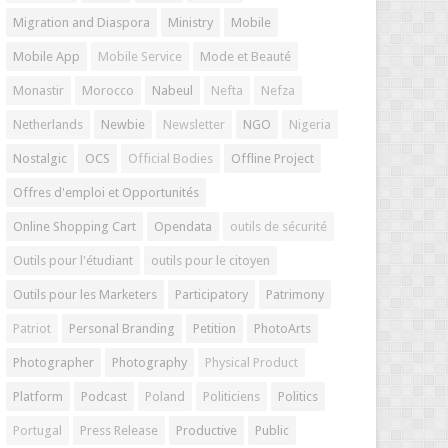
Migration and Diaspora
Ministry
Mobile
Mobile App
Mobile Service
Mode et Beauté
Monastir
Morocco
Nabeul
Nefta
Nefza
Netherlands
Newbie
Newsletter
NGO
Nigeria
Nostalgic
OCS
Official Bodies
Offline Project
Offres d'emploi et Opportunités
Online Shopping Cart
Opendata
outils de sécurité
Outils pour l'étudiant
outils pour le citoyen
Outils pour les Marketers
Participatory
Patrimony
Patriot
Personal Branding
Petition
PhotoArts
Photographer
Photography
Physical Product
Platform
Podcast
Poland
Politiciens
Politics
Portugal
Press Release
Productive
Public