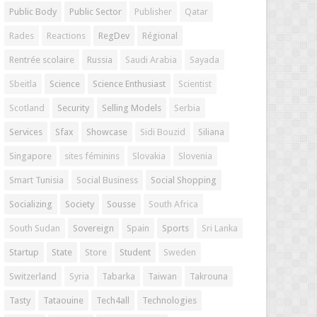
Public Body
Public Sector
Publisher
Qatar
Rades
Reactions
RegDev
Régional
Rentrée scolaire
Russia
Saudi Arabia
Sayada
Sbeitla
Science
Science Enthusiast
Scientist
Scotland
Security
Selling Models
Serbia
Services
Sfax
Showcase
Sidi Bouzid
Siliana
Singapore
sites féminins
Slovakia
Slovenia
Smart Tunisia
Social Business
Social Shopping
Socializing
Society
Sousse
South Africa
South Sudan
Sovereign
Spain
Sports
Sri Lanka
Startup
State
Store
Student
Sweden
Switzerland
Syria
Tabarka
Taiwan
Takrouna
Tasty
Tataouine
Tech4all
Technologies