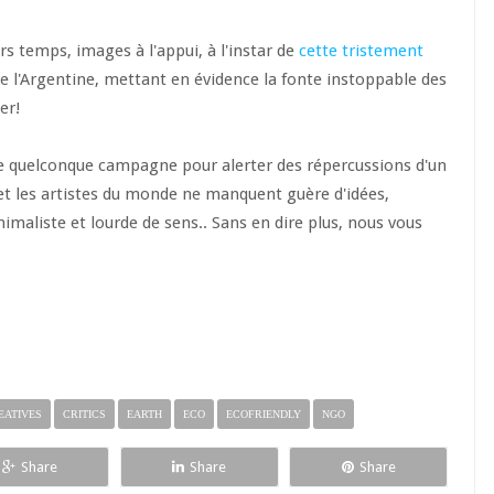
rs temps, images à l'appui, à l'instar de
cette tristement
e l'Argentine, mettant en évidence la fonte instoppable des
er!
une quelconque campagne pour alerter des répercussions d'un
et les artistes du monde ne manquent guère d'idées,
nimaliste et lourde de sens.. Sans en dire plus, nous vous
EATIVES
CRITICS
EARTH
ECO
ECOFRIENDLY
NGO
Share
Share
Share