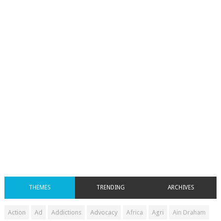
THEMES
TRENDING
ARCHIVES
Action
Ad
Addictions
Advocacy
Africa
Agri
Ain Draham