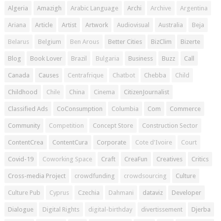
Algeria
Amazigh
Arabic Language
Archi
Archive
Argentina
Ariana
Article
Artist
Artwork
Audiovisual
Australia
Beja
Belarus
Belgium
Ben Arous
Better Cities
BizClim
Bizerte
Blog
Book Lover
Brazil
Bulgaria
Business
Buzz
Call
Canada
Causes
Centrafrique
Chatbot
Chebba
Child
Childhood
Chile
China
Cinema
CitizenJournalist
Classified Ads
CoConsumption
Columbia
Com
Commerce
Community
Competition
Concept Store
Construction Sector
ContentCrea
ContentCura
Corporate
Cote d'Ivoire
Court
Covid-19
Coworking Space
Craft
CreaFun
Creatives
Critics
Cross-media Project
crowdfunding
crowdsourcing
Culture
Culture Pub
Cyprus
Czechia
Dahmani
dataviz
Developer
Dialogue
Digital Rights
digital-birthday
divertissement
Djerba