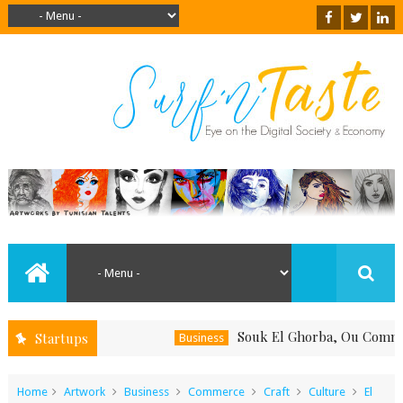
Souk El Ghorba, Ou Comment Soute
Startups
Business
Home
Artwork
Business
Commerce
Craft
Culture
El