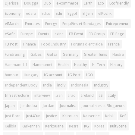
Djerissa
Dougga
Duo
e-commerce
Earth
Eco
Ecofriendly
Economy
edara
Edito
Edu
Egypt
El Jem
elKochk
elMarchi
Emirates
Energy
Enquêtes et Sondages
Entrepreneur
eSafir
Europe
Events
ezine
FB Event
FB Group
FB Page
FB Post
Finance
Food Industry
Forums d'entraide
France
Fundraising
Gabes
Gafsa
Germany
Greater Tunis
Haidra
Hammam-Lif
Hammamet
Health
Healthy
Hi-Tech
History
humour
Hungary
IG account
IG Post
IGO
Independent Body
India
indiv
Indonesia
Industry
Infrastructure
interview
Iran
Iraq
Ireland
IS
Italy
Japan
Jendouba
Jordan
Journalist
Journalistes et Blogueurs
Just Born
Just4Fun
Justice
Kairouan
Kasserine
Kebili
Kef
Kelibia
Kerkennah
Kerkouane
Kesra
KG
Korea
KultScene