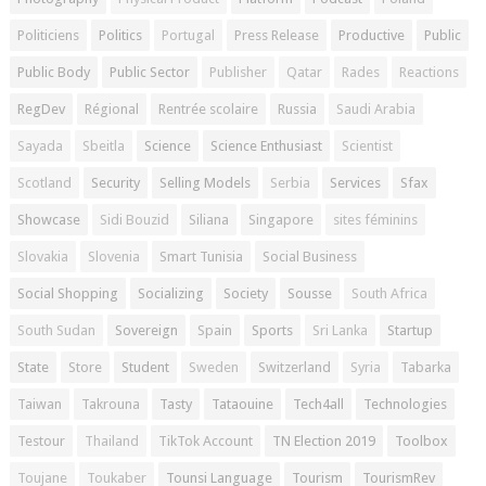
Politiciens
Politics
Portugal
Press Release
Productive
Public
Public Body
Public Sector
Publisher
Qatar
Rades
Reactions
RegDev
Régional
Rentrée scolaire
Russia
Saudi Arabia
Sayada
Sbeitla
Science
Science Enthusiast
Scientist
Scotland
Security
Selling Models
Serbia
Services
Sfax
Showcase
Sidi Bouzid
Siliana
Singapore
sites féminins
Slovakia
Slovenia
Smart Tunisia
Social Business
Social Shopping
Socializing
Society
Sousse
South Africa
South Sudan
Sovereign
Spain
Sports
Sri Lanka
Startup
State
Store
Student
Sweden
Switzerland
Syria
Tabarka
Taiwan
Takrouna
Tasty
Tataouine
Tech4all
Technologies
Testour
Thailand
TikTok Account
TN Election 2019
Toolbox
Toujane
Toukaber
Tounsi Language
Tourism
TourismRev