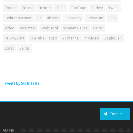
Tourist
Tozeur
Trotter
Tunis
TuniTune
Turkey
Tweet
Twitter Account
UK
ukraine
University
Urbanism
USA
Video
Volunteer
Web Tool
Women Cause
Writer
Ya7kiw3lina
YouTube Playlist
YTchannel
YTvideo
Zaghouan
Zarat
Zarzis
Tweets by SurfnTaste
Contact us
AU PIF