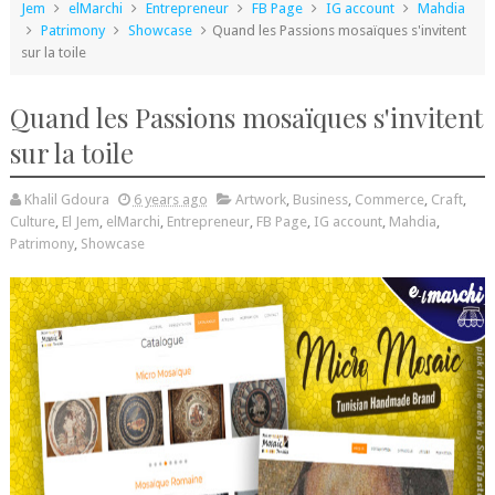
Jem
elMarchi
Entrepreneur
FB Page
IG account
Mahdia
Patrimony
Showcase
Quand les Passions mosaïques s'invitent
sur la toile
Quand les Passions mosaïques s'invitent
sur la toile
Khalil Gdoura
6 years ago
Artwork
,
Business
,
Commerce
,
Craft
,
Culture
,
El Jem
,
elMarchi
,
Entrepreneur
,
FB Page
,
IG account
,
Mahdia
,
Patrimony
,
Showcase