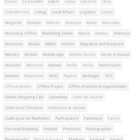
Kuwait
La Goulette
Labor
Latvia
Lebanon
Libya
LinkedIn Post
Listing
Local Affairs
Logistics
Loisirs
Maghreb
Mahdia
Mahres
Malaysia
Malta
Manouba
Marketing Offline
Marketing Online
Marsa
Mateur
Matmata
Medenine
Media
MENA
Metline
Migration and Diaspora
Ministry
Mobile
Mobile App
Mobile Service
Mode et Beauté
Monastir
Morocco
Nabeul
Nefta
Nefza
Netherlands
Newbie
Newsletter
NGO
Nigeria
Nostalgic
OCS
Official Bodies
Offline Project
Offres d'emploi et Opportunités
Online Shopping Cart
Opendata
outils de sécurité
Outils pour l'étudiant
outils pour le citoyen
Outils pour les Marketers
Participatory
Patrimony
Patriot
Personal Branding
Petition
PhotoArts
Photographer
Photography
Physical Product
Platform
Podcast
Poland