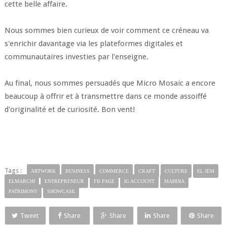
cette belle affaire.
Nous sommes bien curieux de voir comment ce créneau va
s'enrichir davantage via les plateformes digitales et
communautaires investies par l'enseigne.
Au final, nous sommes persuadés que Micro Mosaic a encore
beaucoup à offrir et à transmettre dans ce monde assoiffé
d'originalité et de curiosité. Bon vent!
Tags :
ARTWORK
BUSINESS
COMMERCE
CRAFT
CULTURE
EL JEM
ELMARCHI
ENTREPRENEUR
FB PAGE
IG ACCOUNT
MAHDIA
PATRIMONY
SHOWCASE
Tweet
Share
Share
Share
Share