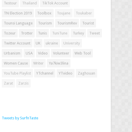
Testour
Thailand
TikTok Account
TN Election 2019
Toolbox
Toujane
Toukaber
Tounsi Language
Tourism
TourismRev
Tourist
Tozeur
Trotter
Tunis
TuniTune
Turkey
Tweet
Twitter Account
UK
ukraine
University
Urbanism
USA
Video
Volunteer
Web Tool
Women Cause
Writer
Ya7kiw3lina
YouTube Playlist
YTchannel
YTvideo
Zaghouan
Zarat
Zarzis
Tweets by SurfnTaste