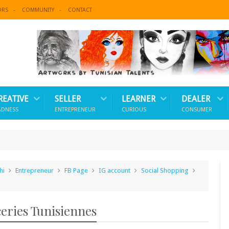
ORS
COMMUNITY
CONTACT
REATIVE
SELLER
LEARNER
DEALER
ADNESS
ENTREPRENEUR
CURIOUS
CONSUMER
hi
Entrepreneur
FB Page
IG account
Social Shopping
ceries Tunisiennes