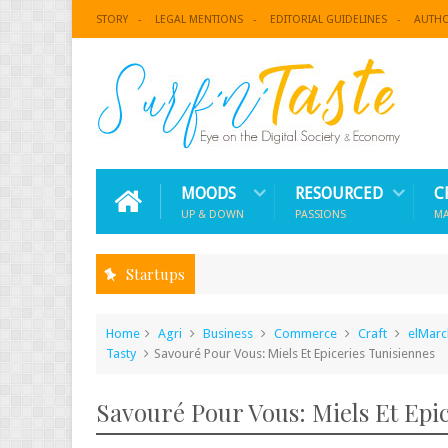
STORY
LEGAL MENTIONS
EDITORIAL GUIDELINES
AUTH
MOODS
RESOURCED
C
UP & DOWN
PASSIONS
M
Startups
Home
Agri
Business
Commerce
Craft
elMarc
Tasty
Savouré Pour Vous: Miels Et Epiceries Tunisiennes
Savouré Pour Vous: Miels Et Epi