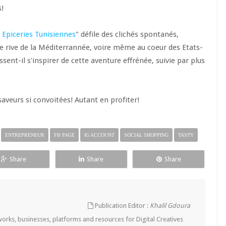
s!
 Epiceries Tunisiennes
" défile des clichés spontanés,
e rive de la Méditerrannée, voire même au coeur des Etats-
sent-il s'inspirer de cette aventure effrénée, suivie par plus
saveurs si convoitées! Autant en profiter!
ENTREPRENEUR
FB PAGE
IG ACCOUNT
SOCIAL SHOPPING
TASTY
Share
Share
Share
Publication Editor :
Khalil Gdoura
tworks, businesses, platforms and resources for Digital Creatives