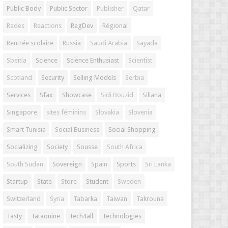
Public Body
Public Sector
Publisher
Qatar
Rades
Reactions
RegDev
Régional
Rentrée scolaire
Russia
Saudi Arabia
Sayada
Sbeitla
Science
Science Enthusiast
Scientist
Scotland
Security
Selling Models
Serbia
Services
Sfax
Showcase
Sidi Bouzid
Siliana
Singapore
sites féminins
Slovakia
Slovenia
Smart Tunisia
Social Business
Social Shopping
Socializing
Society
Sousse
South Africa
South Sudan
Sovereign
Spain
Sports
Sri Lanka
Startup
State
Store
Student
Sweden
Switzerland
Syria
Tabarka
Taiwan
Takrouna
Tasty
Tataouine
Tech4all
Technologies