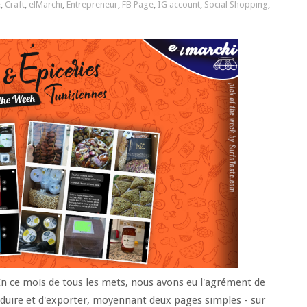
e
,
Craft
,
elMarchi
,
Entrepreneur
,
FB Page
,
IG account
,
Social Shopping
,
 En ce mois de tous les mets, nous avons eu l'agrément de
roduire et d'exporter, moyennant deux pages simples - sur