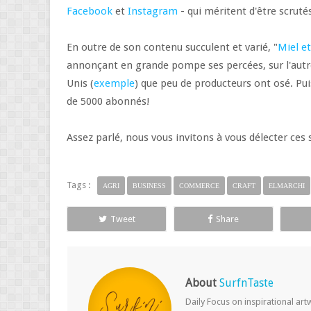
Facebook
et
Instagram
- qui méritent d'être scruté
En outre de son contenu succulent et varié, "
Miel et
annonçant en grande pompe ses percées, sur l'autr
Unis (
exemple
) que peu de producteurs ont osé. Puis
de 5000 abonnés!
Assez parlé, nous vous invitons à vous délecter ces 
Tags :
AGRI
BUSINESS
COMMERCE
CRAFT
ELMARCHI
Tweet
Share
About
SurfnTaste
Daily Focus on inspirational ar