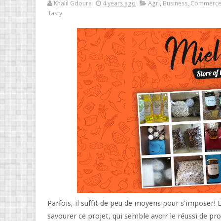
Khalil Gdoura
4 years ago
Agri
,
Business
,
Commerc
Tasty
Parfois, il suffit de peu de moyens pour s'imposer!
savourer ce projet, qui semble avoir le réussi de p