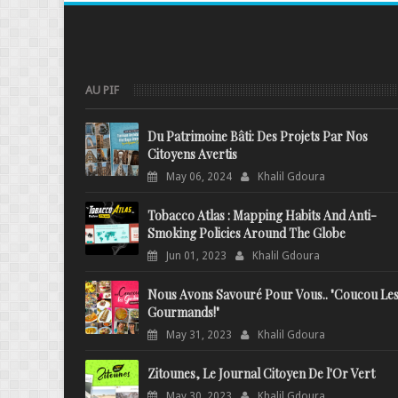
AU PIF
Du Patrimoine Bâti: Des Projets Par Nos
Citoyens Avertis
May 06, 2024
Khalil Gdoura
Tobacco Atlas : Mapping Habits And Anti-
Smoking Policies Around The Globe
Jun 01, 2023
Khalil Gdoura
Nous Avons Savouré Pour Vous.. "Coucou Le
Gourmands!"
May 31, 2023
Khalil Gdoura
Zitounes, Le Journal Citoyen De l'Or Vert
May 30, 2023
Khalil Gdoura