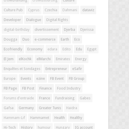
crowdfunding
crowdsourcing
Culture
Culture Pub
Cyprus
Czechia
Dahmani
dataviz
Developer
Dialogue
Digital Rights
digital-birthday
divertissement
Djerba
Djerissa
Dougga
Duo
e-commerce
Earth
Eco
Ecofriendly
Economy
edara
Edito
Edu
Egypt
El Jem
elKochk
elMarchi
Emirates
Energy
Enquêtes et Sondages
Entrepreneur
eSafir
Europe
Events
ezine
FB Event
FB Group
FB Page
FB Post
Finance
Food Industry
Forums d'entraide
France
Fundraising
Gabes
Gafsa
Germany
Greater Tunis
Haidra
Hammam-Lif
Hammamet
Health
Healthy
Hi-Tech
History
humour
Hungary
IG account