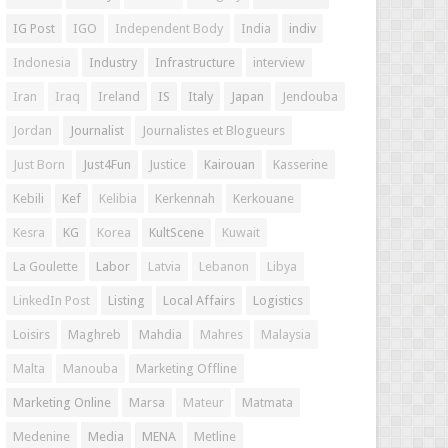
IG Post
IGO
Independent Body
India
indiv
Indonesia
Industry
Infrastructure
interview
Iran
Iraq
Ireland
IS
Italy
Japan
Jendouba
Jordan
Journalist
Journalistes et Blogueurs
Just Born
Just4Fun
Justice
Kairouan
Kasserine
Kebili
Kef
Kelibia
Kerkennah
Kerkouane
Kesra
KG
Korea
KultScene
Kuwait
La Goulette
Labor
Latvia
Lebanon
Libya
LinkedIn Post
Listing
Local Affairs
Logistics
Loisirs
Maghreb
Mahdia
Mahres
Malaysia
Malta
Manouba
Marketing Offline
Marketing Online
Marsa
Mateur
Matmata
Medenine
Media
MENA
Metline