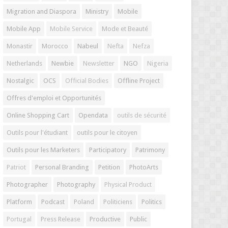
Migration and Diaspora
Ministry
Mobile
Mobile App
Mobile Service
Mode et Beauté
Monastir
Morocco
Nabeul
Nefta
Nefza
Netherlands
Newbie
Newsletter
NGO
Nigeria
Nostalgic
OCS
Official Bodies
Offline Project
Offres d'emploi et Opportunités
Online Shopping Cart
Opendata
outils de sécurité
Outils pour l'étudiant
outils pour le citoyen
Outils pour les Marketers
Participatory
Patrimony
Patriot
Personal Branding
Petition
PhotoArts
Photographer
Photography
Physical Product
Platform
Podcast
Poland
Politiciens
Politics
Portugal
Press Release
Productive
Public