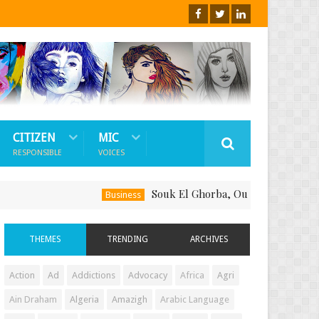
CITIZEN
MIC
RESPONSIBLE
VOICES
Souk El Ghorba, Ou Comment Soutenir Le F
Business
THEMES
TRENDING
ARCHIVES
Action
Ad
Addictions
Advocacy
Africa
Agri
Ain Draham
Algeria
Amazigh
Arabic Language