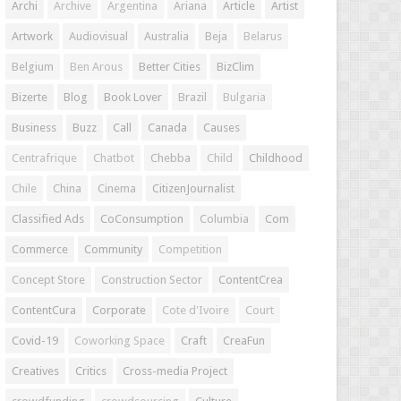
Archi
Archive
Argentina
Ariana
Article
Artist
Artwork
Audiovisual
Australia
Beja
Belarus
Belgium
Ben Arous
Better Cities
BizClim
Bizerte
Blog
Book Lover
Brazil
Bulgaria
Business
Buzz
Call
Canada
Causes
Centrafrique
Chatbot
Chebba
Child
Childhood
Chile
China
Cinema
CitizenJournalist
Classified Ads
CoConsumption
Columbia
Com
Commerce
Community
Competition
Concept Store
Construction Sector
ContentCrea
ContentCura
Corporate
Cote d'Ivoire
Court
Covid-19
Coworking Space
Craft
CreaFun
Creatives
Critics
Cross-media Project