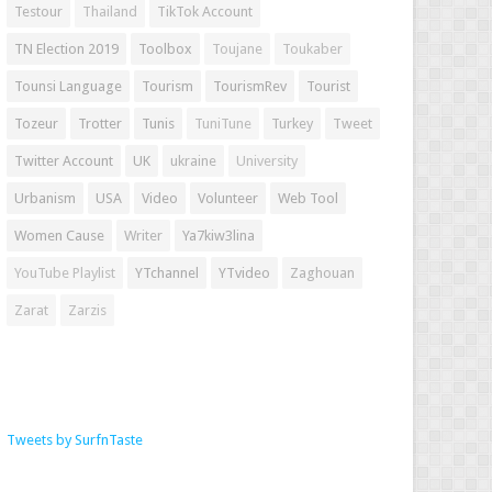
Testour
Thailand
TikTok Account
TN Election 2019
Toolbox
Toujane
Toukaber
Tounsi Language
Tourism
TourismRev
Tourist
Tozeur
Trotter
Tunis
TuniTune
Turkey
Tweet
Twitter Account
UK
ukraine
University
Urbanism
USA
Video
Volunteer
Web Tool
Women Cause
Writer
Ya7kiw3lina
YouTube Playlist
YTchannel
YTvideo
Zaghouan
Zarat
Zarzis
Tweets by SurfnTaste