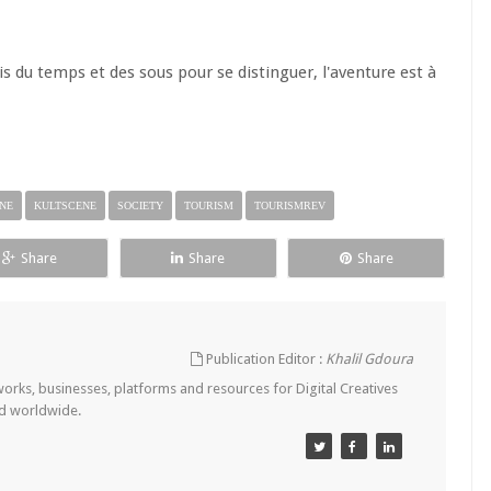
is du temps et des sous pour se distinguer, l'aventure est à
INE
KULTSCENE
SOCIETY
TOURISM
TOURISMREV
Share
Share
Share
Publication Editor :
Khalil Gdoura
tworks, businesses, platforms and resources for Digital Creatives
nd worldwide.