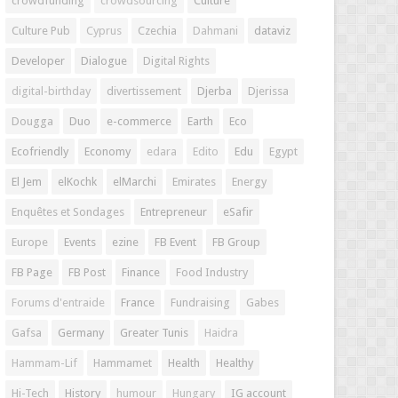
crowdfunding
crowdsourcing
Culture
Culture Pub
Cyprus
Czechia
Dahmani
dataviz
Developer
Dialogue
Digital Rights
digital-birthday
divertissement
Djerba
Djerissa
Dougga
Duo
e-commerce
Earth
Eco
Ecofriendly
Economy
edara
Edito
Edu
Egypt
El Jem
elKochk
elMarchi
Emirates
Energy
Enquêtes et Sondages
Entrepreneur
eSafir
Europe
Events
ezine
FB Event
FB Group
FB Page
FB Post
Finance
Food Industry
Forums d'entraide
France
Fundraising
Gabes
Gafsa
Germany
Greater Tunis
Haidra
Hammam-Lif
Hammamet
Health
Healthy
Hi-Tech
History
humour
Hungary
IG account