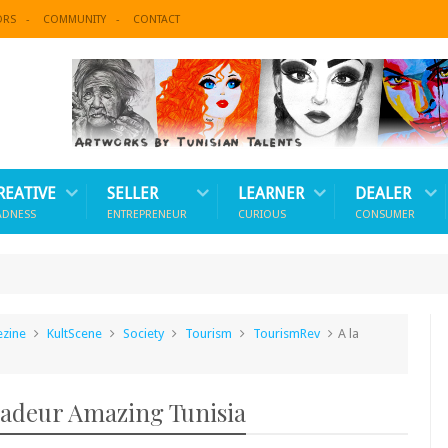
ORS
COMMUNITY
CONTACT
REATIVE
SELLER
LEARNER
DEALER
ADNESS
ENTREPRENEUR
CURIOUS
CONSUMER
ezine
KultScene
Society
Tourism
TourismRev
A la
sadeur Amazing Tunisia