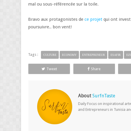
mal ou sous-référencée sur la toile.
Bravo aux protagonistes de
ce projet
qui ont invest
poursuivre.. bon vent!
Tags :
CULTURE
ECONOMY
ENTREPRENEUR
ESAFIR
EZ
Tweet
Share
About
SurfnTaste
Daily Focus on inspirational ar
and Entrepreneurs in Tunisia a