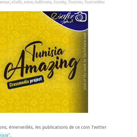
reneur
,
eSafir
,
ezine
,
KultScene
,
Society
,
Tourism
,
TourismRev
ns, émerveillés, les publications de ce coin Twitter
isia
".