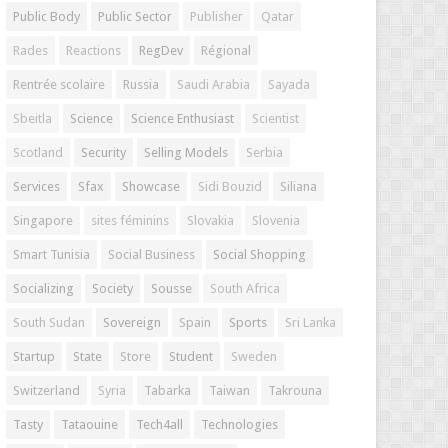
Public Body
Public Sector
Publisher
Qatar
Rades
Reactions
RegDev
Régional
Rentrée scolaire
Russia
Saudi Arabia
Sayada
Sbeitla
Science
Science Enthusiast
Scientist
Scotland
Security
Selling Models
Serbia
Services
Sfax
Showcase
Sidi Bouzid
Siliana
Singapore
sites féminins
Slovakia
Slovenia
Smart Tunisia
Social Business
Social Shopping
Socializing
Society
Sousse
South Africa
South Sudan
Sovereign
Spain
Sports
Sri Lanka
Startup
State
Store
Student
Sweden
Switzerland
Syria
Tabarka
Taiwan
Takrouna
Tasty
Tataouine
Tech4all
Technologies