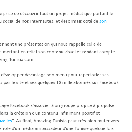
surprise de découvrir tout un projet médiatique portant le
u social de nos internautes, et désormais doté de
son
yennant une présentation qui nous rappelle celle de
e mettant en relief son contenu visuel et rendant compte
zing-Tunisia.com.
ite développer davantage son menu pour repertorier ses
ies par le site et ses quelques 10 mille abonnés sur Facebook
page Facebook s'associer à un groupe propice à propulser
ans la crétaion d'un contenu infiniment positif et
velles
". Au final, Amazing Tunisia peut très bien muter vers
 le rôle d'un média ambassadeur d'une Tunisie quelque fois