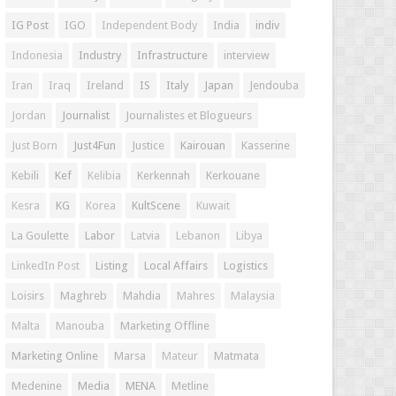
IG Post
IGO
Independent Body
India
indiv
Indonesia
Industry
Infrastructure
interview
Iran
Iraq
Ireland
IS
Italy
Japan
Jendouba
Jordan
Journalist
Journalistes et Blogueurs
Just Born
Just4Fun
Justice
Kairouan
Kasserine
Kebili
Kef
Kelibia
Kerkennah
Kerkouane
Kesra
KG
Korea
KultScene
Kuwait
La Goulette
Labor
Latvia
Lebanon
Libya
LinkedIn Post
Listing
Local Affairs
Logistics
Loisirs
Maghreb
Mahdia
Mahres
Malaysia
Malta
Manouba
Marketing Offline
Marketing Online
Marsa
Mateur
Matmata
Medenine
Media
MENA
Metline