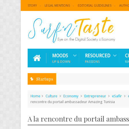
STORY
LEGAL MENTIONS
EDITORIAL GUIDELINES
AUTH
MOODS
RESOURCED
C
UP & DOWN
PASSIONS
M
Startups
Home
Culture
Economy
Entrepreneur
eSafir
rencontre du portail ambassadeur Amazing Tunisia
A la rencontre du portail ambas