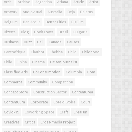
Archi
Archive
Argentina
Ariana
Article
Artist
Artwork
Audiovisual
Australia
Beja
Belarus
Belgium
Ben Arous
Better Cities
BizClim
Bizerte
Blog
Book Lover
Brazil
Bulgaria
Business
Buzz
Call
Canada
Causes
Centrafrique
Chatbot
Chebba
Child
Childhood
Chile
China
Cinema
CitizenJournalist
Classified Ads
CoConsumption
Columbia
Com
Commerce
Community
Competition
Concept Store
Construction Sector
ContentCrea
ContentCura
Corporate
Cote d'Ivoire
Court
Covid-19
Coworking Space
Craft
CreaFun
Creatives
Critics
Cross-media Project