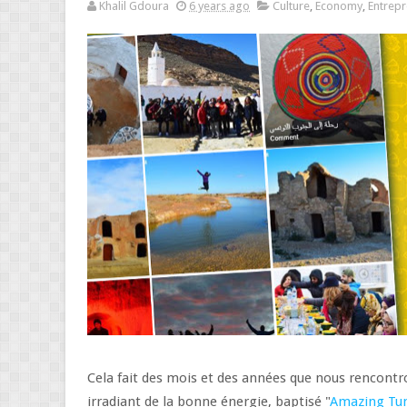
Khalil Gdoura
6 years ago
Culture
,
Economy
,
Entrep
Cela fait des mois et des années que nous rencontro
irradiant de la bonne énergie, baptisé "
Amazing Tun