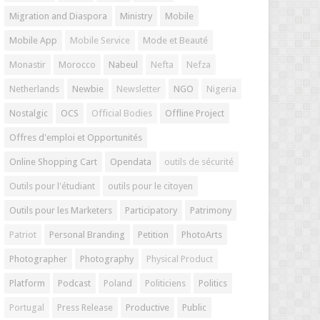
Migration and Diaspora
Ministry
Mobile
Mobile App
Mobile Service
Mode et Beauté
Monastir
Morocco
Nabeul
Nefta
Nefza
Netherlands
Newbie
Newsletter
NGO
Nigeria
Nostalgic
OCS
Official Bodies
Offline Project
Offres d'emploi et Opportunités
Online Shopping Cart
Opendata
outils de sécurité
Outils pour l'étudiant
outils pour le citoyen
Outils pour les Marketers
Participatory
Patrimony
Patriot
Personal Branding
Petition
PhotoArts
Photographer
Photography
Physical Product
Platform
Podcast
Poland
Politiciens
Politics
Portugal
Press Release
Productive
Public