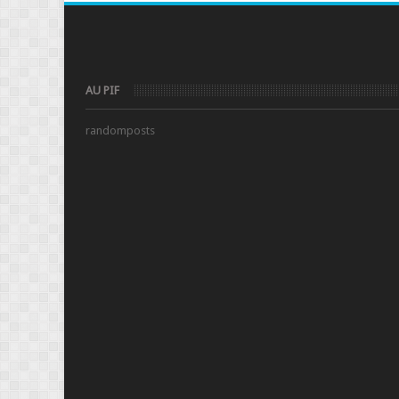
AU PIF
randomposts