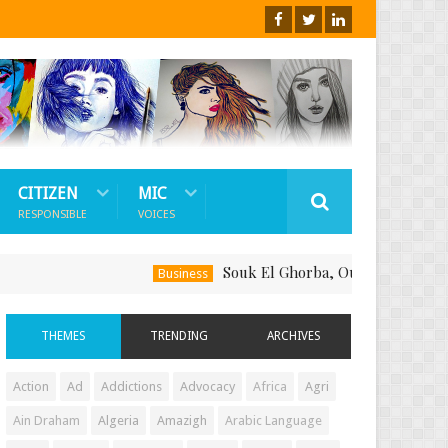
CITIZEN
MIC
RESPONSIBLE
VOICES
Souk El Ghorba, Ou Comment Soutenir Le 
Business
THEMES
TRENDING
ARCHIVES
Action
Ad
Addictions
Advocacy
Africa
Agri
Ain Draham
Algeria
Amazigh
Arabic Language