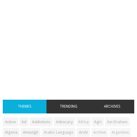
THEMES
TRENDING
ARCHIVES
Action
Ad
Addictions
Advocacy
Africa
Agri
Ain Draham
Algeria
Amazigh
Arabic Language
Archi
Archive
Argentina