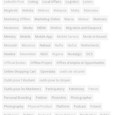
LinkedIn Post
Listing
Local Affairs
Logistics
Loisirs
Maghreb
Mahdia
Mahres
Malaysia
Malta
Manouba
Marketing Offline
Marketing Online
Marsa
Mateur
Matmata
Medenine
Media
MENA
Metline
Migration and Diaspora
Ministry
Mobile
Mobile App
Mobile Service
Mode et Beauté
Monastir
Morocco
Nabeul
Nefta
Nefza
Netherlands
Newbie
Newsletter
NGO
Nigeria
Nostalgic
OCS
Official Bodies
Offline Project
Offres d'emploi et Opportunités
Online Shopping Cart
Opendata
outils de sécurité
Outils pour l'étudiant
outils pour le citoyen
Outils pour les Marketers
Participatory
Patrimony
Patriot
Personal Branding
Petition
PhotoArts
Photographer
Photography
Physical Product
Platform
Podcast
Poland