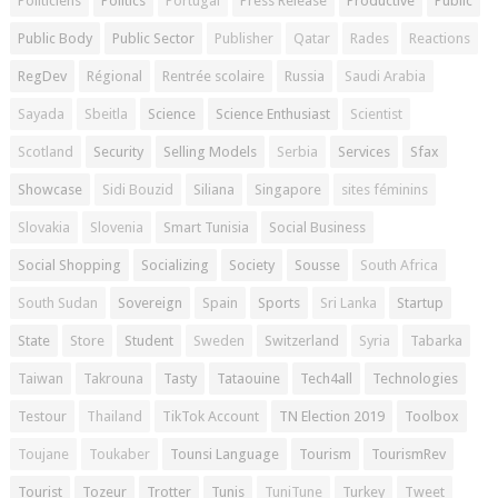
Politiciens
Politics
Portugal
Press Release
Productive
Public
Public Body
Public Sector
Publisher
Qatar
Rades
Reactions
RegDev
Régional
Rentrée scolaire
Russia
Saudi Arabia
Sayada
Sbeitla
Science
Science Enthusiast
Scientist
Scotland
Security
Selling Models
Serbia
Services
Sfax
Showcase
Sidi Bouzid
Siliana
Singapore
sites féminins
Slovakia
Slovenia
Smart Tunisia
Social Business
Social Shopping
Socializing
Society
Sousse
South Africa
South Sudan
Sovereign
Spain
Sports
Sri Lanka
Startup
State
Store
Student
Sweden
Switzerland
Syria
Tabarka
Taiwan
Takrouna
Tasty
Tataouine
Tech4all
Technologies
Testour
Thailand
TikTok Account
TN Election 2019
Toolbox
Toujane
Toukaber
Tounsi Language
Tourism
TourismRev
Tourist
Tozeur
Trotter
Tunis
TuniTune
Turkey
Tweet