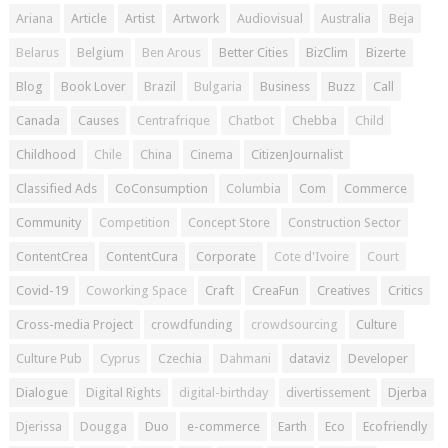
Ariana
Article
Artist
Artwork
Audiovisual
Australia
Beja
Belarus
Belgium
Ben Arous
Better Cities
BizClim
Bizerte
Blog
Book Lover
Brazil
Bulgaria
Business
Buzz
Call
Canada
Causes
Centrafrique
Chatbot
Chebba
Child
Childhood
Chile
China
Cinema
CitizenJournalist
Classified Ads
CoConsumption
Columbia
Com
Commerce
Community
Competition
Concept Store
Construction Sector
ContentCrea
ContentCura
Corporate
Cote d'Ivoire
Court
Covid-19
Coworking Space
Craft
CreaFun
Creatives
Critics
Cross-media Project
crowdfunding
crowdsourcing
Culture
Culture Pub
Cyprus
Czechia
Dahmani
dataviz
Developer
Dialogue
Digital Rights
digital-birthday
divertissement
Djerba
Djerissa
Dougga
Duo
e-commerce
Earth
Eco
Ecofriendly