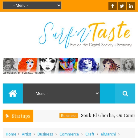
Souk El Ghorba, Ou Comment Soute
Startups
Business
Home
Artist
Business
Commerce
Craft
elMarchi