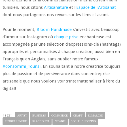
référencement et la commercialisation même du fait-main
tunisien, nous citons
Artisanature
et l'
Espace de l'Artisanat
dont nous partageons nos revues sur les liens ci-avant.
Pour le moment,
Bloom Handmade
s'investit avec beaucoup
d'amour sur Instagram où
chaque prise
enchanteuse est
accompagnée par une sélection d'expressions-clé (hashtags)
appropriés et personnalisés à chaque création, aussi bien en
Français qu'en Anglais, sans oublier notre fameux
#consommi_Tounsi
. En souhaitant à notre créatrice toujours
plus de passion et de perséverance dans son entreprise
artisanale que nous voulons voir s'internationaliser à l'ère du
digital!
Tags :
ARTIST
BUSINESS
COMMERCE
CRAFT
ELMARCHI
ENTREPRENEUR
IG ACCOUNT
NEWBIE
SOCIAL SHOPPING