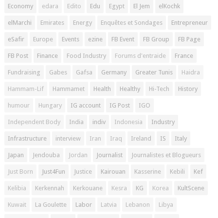
Economy
edara
Edito
Edu
Egypt
El Jem
elKochk
elMarchi
Emirates
Energy
Enquêtes et Sondages
Entrepreneur
eSafir
Europe
Events
ezine
FB Event
FB Group
FB Page
FB Post
Finance
Food Industry
Forums d'entraide
France
Fundraising
Gabes
Gafsa
Germany
Greater Tunis
Haidra
Hammam-Lif
Hammamet
Health
Healthy
Hi-Tech
History
humour
Hungary
IG account
IG Post
IGO
Independent Body
India
indiv
Indonesia
Industry
Infrastructure
interview
Iran
Iraq
Ireland
IS
Italy
Japan
Jendouba
Jordan
Journalist
Journalistes et Blogueurs
Just Born
Just4Fun
Justice
Kairouan
Kasserine
Kebili
Kef
Kelibia
Kerkennah
Kerkouane
Kesra
KG
Korea
KultScene
Kuwait
La Goulette
Labor
Latvia
Lebanon
Libya