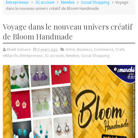
Entrepreneur
IG account
Newbie
Social Shopping
Voyage
dans le nouveau univers créatif de Bloom Handmade
Voyage dans le nouveau univers créatif
de Bloom Handmade
Khalil Gdoura
6 years ago
Artist
,
Business
,
Commerce
,
Craft
,
elMarchi
,
Entrepreneur
,
IG account
,
Newbie
,
Social Shopping