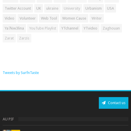
Twitter Account
UK
ukraine
University
Urbanism
USA
Video
Volunteer
Web Tool
Women Cause
Writer
Ya7kiw3lina
YouTube Playlist
YTchannel
YTvideo
Zaghouan
Zarat
Zarzis
Tweets by SurfnTaste
Contact us
AU PIF