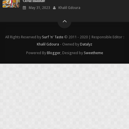
Gourmands!"
May 31, 2023
Khalil Gdoura
All Rights Reserved by
Surf 'n' Taste
© 2011 - 2020 | Responsible Editor :
Khalil Gdoura
- Owned by
Datalyz
Powered By
Blogger
, Designed by
Sweetheme