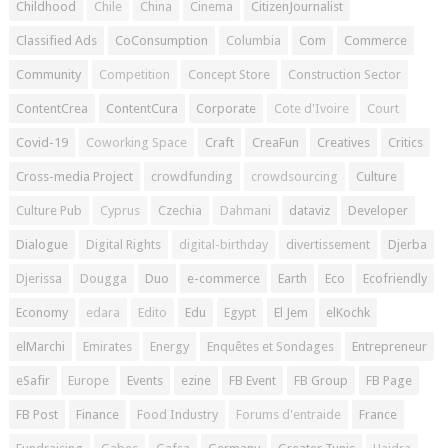
Childhood
Chile
China
Cinema
CitizenJournalist
Classified Ads
CoConsumption
Columbia
Com
Commerce
Community
Competition
Concept Store
Construction Sector
ContentCrea
ContentCura
Corporate
Cote d'Ivoire
Court
Covid-19
Coworking Space
Craft
CreaFun
Creatives
Critics
Cross-media Project
crowdfunding
crowdsourcing
Culture
Culture Pub
Cyprus
Czechia
Dahmani
dataviz
Developer
Dialogue
Digital Rights
digital-birthday
divertissement
Djerba
Djerissa
Dougga
Duo
e-commerce
Earth
Eco
Ecofriendly
Economy
edara
Edito
Edu
Egypt
El Jem
elKochk
elMarchi
Emirates
Energy
Enquêtes et Sondages
Entrepreneur
eSafir
Europe
Events
ezine
FB Event
FB Group
FB Page
FB Post
Finance
Food Industry
Forums d'entraide
France