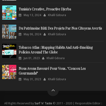
Tunisia's Creative, Proactive Djerba
May 13, 2024
Khalil Gdoura
Du Patrimoine Bâti: Des Projets Par Nos Citoyens Avertis
May 06, 2024
Khalil Gdoura
Tobacco Atlas : Mapping Habits And Anti-Smoking
Policies Around The Globe
Jun 01, 2023
Khalil Gdoura
Nous Avons Savouré Pour Vous.. "Coucou Les
Gourmands!"
May 31, 2023
Khalil Gdoura
All Rights Reserved by
Surf 'n' Taste
© 2011 - 2020 | Responsible Editor :