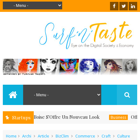
Quand Le Boise S'Offre Un Nouveau Look
Offrez-Vous
Startups
Business
Home
Archi
Article
BizClim
Commerce
Craft
Culture