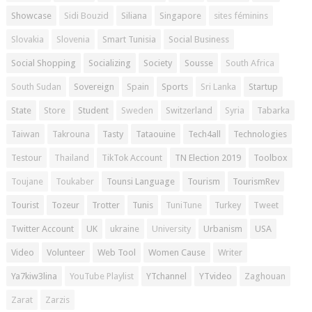
Showcase
Sidi Bouzid
Siliana
Singapore
sites féminins
Slovakia
Slovenia
Smart Tunisia
Social Business
Social Shopping
Socializing
Society
Sousse
South Africa
South Sudan
Sovereign
Spain
Sports
Sri Lanka
Startup
State
Store
Student
Sweden
Switzerland
Syria
Tabarka
Taiwan
Takrouna
Tasty
Tataouine
Tech4all
Technologies
Testour
Thailand
TikTok Account
TN Election 2019
Toolbox
Toujane
Toukaber
Tounsi Language
Tourism
TourismRev
Tourist
Tozeur
Trotter
Tunis
TuniTune
Turkey
Tweet
Twitter Account
UK
ukraine
University
Urbanism
USA
Video
Volunteer
Web Tool
Women Cause
Writer
Ya7kiw3lina
YouTube Playlist
YTchannel
YTvideo
Zaghouan
Zarat
Zarzis