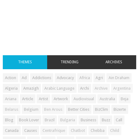
THEMES
TRENDING
ARCHIVES
Action
Ad
Addictions
Advocacy
Africa
Agri
Ain Draham
Algeria
Amazigh
Arabic Language
Archi
Archive
Argentina
Ariana
Article
Artist
Artwork
Audiovisual
Australia
Beja
Belarus
Belgium
Ben Arous
Better Cities
BizClim
Bizerte
Blog
Book Lover
Brazil
Bulgaria
Business
Buzz
Call
Canada
Causes
Centrafrique
Chatbot
Chebba
Child