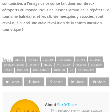
sol tunisien, à l'image de ce qui se fait dans nombreux
aéroports du monde. Nous ne lassons jamais de le répéter : Le
tourisme balnéaire, et les clichés mesquins y associés, sont
révolus, à quand une vraie révolution de la communication
touristique ?
Tags :
ARCHI
ARTICLE
BIZCLIM
COMMERCE
CRAFT
CULTURE
ENTREPRENEUR
HISTORY
MEDIA
PATRIMONY
POLITICS
SOCIETY
TASTY
TOURISM
TOURISMREV
TROTTER
UK
YA7KIW3LINA
Tweet
Share
Share
Share
Share
About
SurfnTaste
Publication Editor :
Khalil Gdoura