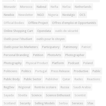
Monastir
Morocco
Nabeul
Nefta
Nefza
Netherlands
Newbie
Newsletter
NGO
Nigeria
Nostalgic
OCS
Official Bodies
Offline Project
Offres d'emploi et Opportunités
Online Shopping Cart
Opendata
outils de sécurité
Outils pour l'étudiant
outils pour le citoyen
Outils pour les Marketers
Participatory
Patrimony
Patriot
Personal Branding
Petition
PhotoArts
Photographer
Photography
Physical Product
Platform
Podcast
Poland
Politiciens
Politics
Portugal
Press Release
Productive
Public
Public Body
Public Sector
Publisher
Qatar
Rades
Reactions
RegDev
Régional
Rentrée scolaire
Russia
Saudi Arabia
Sayada
Sbeitla
Science
Science Enthusiast
Scientist
Scotland
Security
Selling Models
Serbia
Services
Sfax