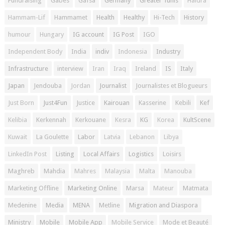
Fundraising
Gabes
Gafsa
Germany
Greater Tunis
Haidra
Hammam-Lif
Hammamet
Health
Healthy
Hi-Tech
History
humour
Hungary
IG account
IG Post
IGO
Independent Body
India
indiv
Indonesia
Industry
Infrastructure
interview
Iran
Iraq
Ireland
IS
Italy
Japan
Jendouba
Jordan
Journalist
Journalistes et Blogueurs
Just Born
Just4Fun
Justice
Kairouan
Kasserine
Kebili
Kef
Kelibia
Kerkennah
Kerkouane
Kesra
KG
Korea
KultScene
Kuwait
La Goulette
Labor
Latvia
Lebanon
Libya
LinkedIn Post
Listing
Local Affairs
Logistics
Loisirs
Maghreb
Mahdia
Mahres
Malaysia
Malta
Manouba
Marketing Offline
Marketing Online
Marsa
Mateur
Matmata
Medenine
Media
MENA
Metline
Migration and Diaspora
Ministry
Mobile
Mobile App
Mobile Service
Mode et Beauté