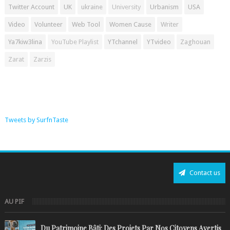
Twitter Account
UK
ukraine
University
Urbanism
USA
Video
Volunteer
Web Tool
Women Cause
Writer
Ya7kiw3lina
YouTube Playlist
YTchannel
YTvideo
Zaghouan
Zarat
Zarzis
Tweets by SurfnTaste
Contact us
AU PIF
Du Patrimoine Bâti: Des Projets Par Nos Citoyens Avertis