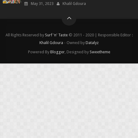
May 31, 2023
Khalil Gdoura
All Rights Reserved by
Surf 'n' Taste
© 2011 - 2020 | Responsible Editor :
Khalil Gdoura
- Owned by
Datalyz
Powered By
Blogger
, Designed by
Sweetheme