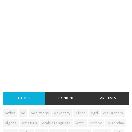
THEMES
TRENDING
ARCHIVES
Action
Ad
Addictions
Advocacy
Africa
Agri
Ain Draham
Algeria
Amazigh
Arabic Language
Archi
Archive
Argentina