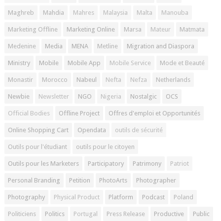
Maghreb
Mahdia
Mahres
Malaysia
Malta
Manouba
Marketing Offline
Marketing Online
Marsa
Mateur
Matmata
Medenine
Media
MENA
Metline
Migration and Diaspora
Ministry
Mobile
Mobile App
Mobile Service
Mode et Beauté
Monastir
Morocco
Nabeul
Nefta
Nefza
Netherlands
Newbie
Newsletter
NGO
Nigeria
Nostalgic
OCS
Official Bodies
Offline Project
Offres d'emploi et Opportunités
Online Shopping Cart
Opendata
outils de sécurité
Outils pour l'étudiant
outils pour le citoyen
Outils pour les Marketers
Participatory
Patrimony
Patriot
Personal Branding
Petition
PhotoArts
Photographer
Photography
Physical Product
Platform
Podcast
Poland
Politiciens
Politics
Portugal
Press Release
Productive
Public