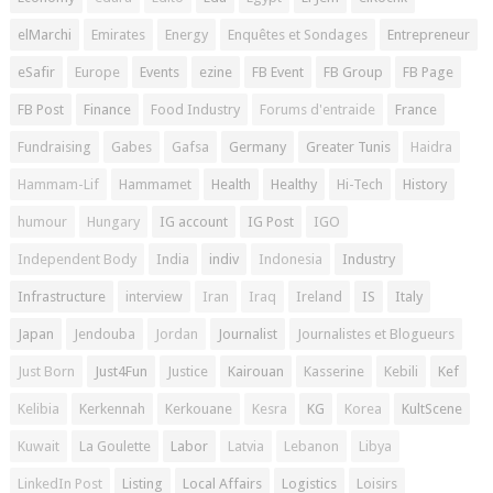
elMarchi
Emirates
Energy
Enquêtes et Sondages
Entrepreneur
eSafir
Europe
Events
ezine
FB Event
FB Group
FB Page
FB Post
Finance
Food Industry
Forums d'entraide
France
Fundraising
Gabes
Gafsa
Germany
Greater Tunis
Haidra
Hammam-Lif
Hammamet
Health
Healthy
Hi-Tech
History
humour
Hungary
IG account
IG Post
IGO
Independent Body
India
indiv
Indonesia
Industry
Infrastructure
interview
Iran
Iraq
Ireland
IS
Italy
Japan
Jendouba
Jordan
Journalist
Journalistes et Blogueurs
Just Born
Just4Fun
Justice
Kairouan
Kasserine
Kebili
Kef
Kelibia
Kerkennah
Kerkouane
Kesra
KG
Korea
KultScene
Kuwait
La Goulette
Labor
Latvia
Lebanon
Libya
LinkedIn Post
Listing
Local Affairs
Logistics
Loisirs