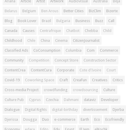
Ariana
Article
Artist
Artwork
Audiovisual
Australia
Beja
Belarus
Belgium
Ben Arous
Better Cities
BizClim
Bizerte
Blog
Book Lover
Brazil
Bulgaria
Business
Buzz
Call
Canada
Causes
Centrafrique
Chatbot
Chebba
Child
Childhood
Chile
China
Cinema
CitizenJournalist
Classified Ads
CoConsumption
Columbia
Com
Commerce
Community
Competition
Concept Store
Construction Sector
ContentCrea
ContentCura
Corporate
Cote d'Ivoire
Court
Covid-19
Coworking Space
Craft
CreaFun
Creatives
Critics
Cross-media Project
crowdfunding
crowdsourcing
Culture
Culture Pub
Cyprus
Czechia
Dahmani
dataviz
Developer
Dialogue
Digital Rights
digital-birthday
divertissement
Djerba
Djerissa
Dougga
Duo
e-commerce
Earth
Eco
Ecofriendly
Economy
edara
Edito
Edu
Egypt
El Jem
elKochk