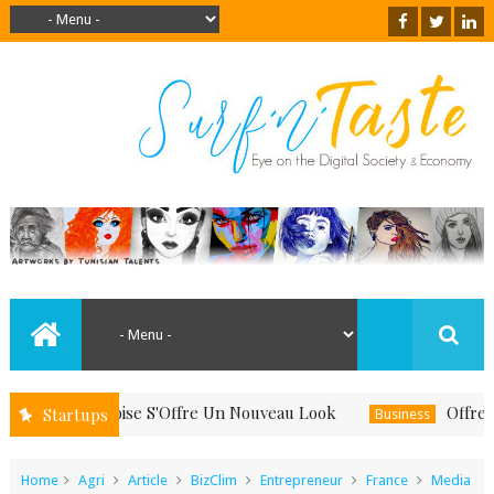
and Le Boise S'Offre Un Nouveau Look
Offrez-Vous U
Startups
Business
Home
Agri
Article
BizClim
Entrepreneur
France
Media