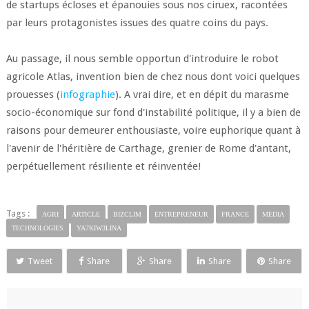
de startups écloses et épanouies sous nos ciruex, racontées
par leurs protagonistes issues des quatre coins du pays.
Au passage, il nous semble opportun d'introduire le robot
agricole Atlas, invention bien de chez nous dont voici quelques
prouesses (
infographie
). A vrai dire, et en dépit du marasme
socio-économique sur fond d'instabilité politique, il y a bien de
raisons pour demeurer enthousiaste, voire euphorique quant à
l'avenir de l'héritière de Carthage, grenier de Rome d'antant,
perpétuellement résiliente et réinventée!
Tags :
AGRI
ARTICLE
BIZCLIM
ENTREPRENEUR
FRANCE
MEDIA
TECHNOLOGIES
YA7KIW3LINA
Tweet
Share
Share
Share
Share