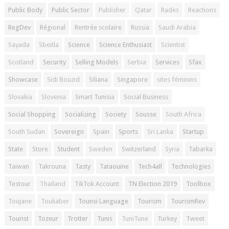
Public Body
Public Sector
Publisher
Qatar
Rades
Reactions
RegDev
Régional
Rentrée scolaire
Russia
Saudi Arabia
Sayada
Sbeitla
Science
Science Enthusiast
Scientist
Scotland
Security
Selling Models
Serbia
Services
Sfax
Showcase
Sidi Bouzid
Siliana
Singapore
sites féminins
Slovakia
Slovenia
Smart Tunisia
Social Business
Social Shopping
Socializing
Society
Sousse
South Africa
South Sudan
Sovereign
Spain
Sports
Sri Lanka
Startup
State
Store
Student
Sweden
Switzerland
Syria
Tabarka
Taiwan
Takrouna
Tasty
Tataouine
Tech4all
Technologies
Testour
Thailand
TikTok Account
TN Election 2019
Toolbox
Toujane
Toukaber
Tounsi Language
Tourism
TourismRev
Tourist
Tozeur
Trotter
Tunis
TuniTune
Turkey
Tweet