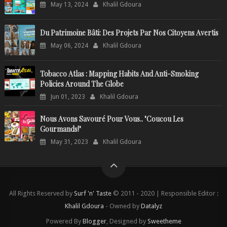
May 13, 2024
Khalil Gdoura
Du Patrimoine Bâti: Des Projets Par Nos Citoyens Avertis
May 06, 2024
Khalil Gdoura
Tobacco Atlas : Mapping Habits And Anti-Smoking
Policies Around The Globe
Jun 01, 2023
Khalil Gdoura
Nous Avons Savouré Pour Vous.. "Coucou Les
Gourmands!"
May 31, 2023
Khalil Gdoura
All Rights Reserved by
Surf 'n' Taste
© 2011 - 2020 | Responsible Editor :
Khalil Gdoura
- Owned by
Datalyz
Powered By
Blogger
, Designed by
Sweetheme