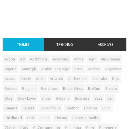
THEMES
TRENDING
ARCHIVES
Action
Ad
Addictions
Advocacy
Africa
Agri
Ain Draham
Algeria
Amazigh
Arabic Language
Archi
Archive
Argentina
Ariana
Article
Artist
Artwork
Audiovisual
Australia
Beja
Belarus
Belgium
Ben Arous
Better Cities
BizClim
Bizerte
Blog
Book Lover
Brazil
Bulgaria
Business
Buzz
Call
Canada
Causes
Centrafrique
Chatbot
Chebba
Child
Childhood
Chile
China
Cinema
CitizenJournalist
Classified Ads
CoConsumption
Columbia
Com
Commerce