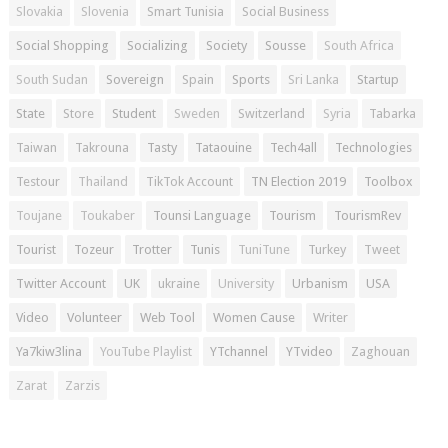
Slovakia
Slovenia
Smart Tunisia
Social Business
Social Shopping
Socializing
Society
Sousse
South Africa
South Sudan
Sovereign
Spain
Sports
Sri Lanka
Startup
State
Store
Student
Sweden
Switzerland
Syria
Tabarka
Taiwan
Takrouna
Tasty
Tataouine
Tech4all
Technologies
Testour
Thailand
TikTok Account
TN Election 2019
Toolbox
Toujane
Toukaber
Tounsi Language
Tourism
TourismRev
Tourist
Tozeur
Trotter
Tunis
TuniTune
Turkey
Tweet
Twitter Account
UK
ukraine
University
Urbanism
USA
Video
Volunteer
Web Tool
Women Cause
Writer
Ya7kiw3lina
YouTube Playlist
YTchannel
YTvideo
Zaghouan
Zarat
Zarzis