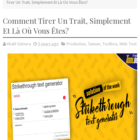
Tirer Un Trait, Simplement Et Là Où Vous Êtes?
Comment Tirer Un Trait, Simplement
Et Là Où Vous Êtes?
Khalil Gdoura
5 years ago
Productive
,
Taiwan
,
Toolbox
,
Web Tool