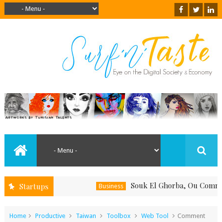
Souk El Ghorba, Ou Comment Sout
Startups
Business
Home
Productive
Taiwan
Toolbox
Web Tool
Comment