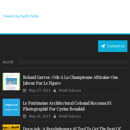
Tweets by SurfnTaste
Contact us
AU PIF
Roland Garros : Ode A La Championne Africaine Ons
Jabeur Par Le Figaro
May 27, 2023
Khalil Gdoura
Le Patrimoine Architectural Colonial Reconnu Et
Photographié Par Cyrine Bouabid
May 26, 2023
Khalil Gdoura
Docu Ask : A Revolutionary AI Tool To Get The Best Of