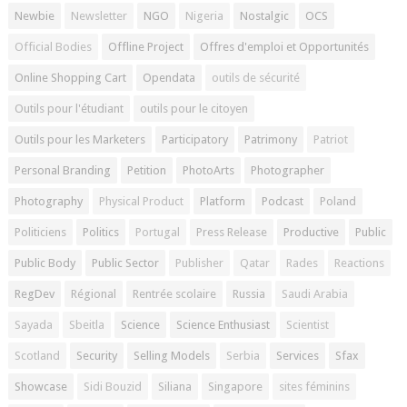
Newbie
Newsletter
NGO
Nigeria
Nostalgic
OCS
Official Bodies
Offline Project
Offres d'emploi et Opportunités
Online Shopping Cart
Opendata
outils de sécurité
Outils pour l'étudiant
outils pour le citoyen
Outils pour les Marketers
Participatory
Patrimony
Patriot
Personal Branding
Petition
PhotoArts
Photographer
Photography
Physical Product
Platform
Podcast
Poland
Politiciens
Politics
Portugal
Press Release
Productive
Public
Public Body
Public Sector
Publisher
Qatar
Rades
Reactions
RegDev
Régional
Rentrée scolaire
Russia
Saudi Arabia
Sayada
Sbeitla
Science
Science Enthusiast
Scientist
Scotland
Security
Selling Models
Serbia
Services
Sfax
Showcase
Sidi Bouzid
Siliana
Singapore
sites féminins