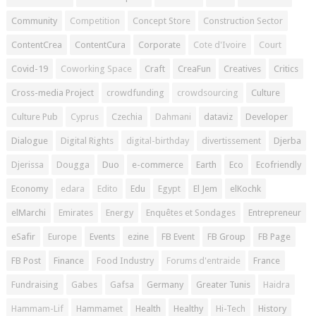
Community
Competition
Concept Store
Construction Sector
ContentCrea
ContentCura
Corporate
Cote d'Ivoire
Court
Covid-19
Coworking Space
Craft
CreaFun
Creatives
Critics
Cross-media Project
crowdfunding
crowdsourcing
Culture
Culture Pub
Cyprus
Czechia
Dahmani
dataviz
Developer
Dialogue
Digital Rights
digital-birthday
divertissement
Djerba
Djerissa
Dougga
Duo
e-commerce
Earth
Eco
Ecofriendly
Economy
edara
Edito
Edu
Egypt
El Jem
elKochk
elMarchi
Emirates
Energy
Enquêtes et Sondages
Entrepreneur
eSafir
Europe
Events
ezine
FB Event
FB Group
FB Page
FB Post
Finance
Food Industry
Forums d'entraide
France
Fundraising
Gabes
Gafsa
Germany
Greater Tunis
Haidra
Hammam-Lif
Hammamet
Health
Healthy
Hi-Tech
History