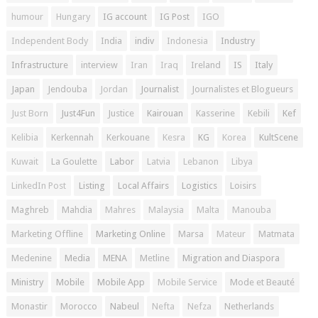
humour
Hungary
IG account
IG Post
IGO
Independent Body
India
indiv
Indonesia
Industry
Infrastructure
interview
Iran
Iraq
Ireland
IS
Italy
Japan
Jendouba
Jordan
Journalist
Journalistes et Blogueurs
Just Born
Just4Fun
Justice
Kairouan
Kasserine
Kebili
Kef
Kelibia
Kerkennah
Kerkouane
Kesra
KG
Korea
KultScene
Kuwait
La Goulette
Labor
Latvia
Lebanon
Libya
LinkedIn Post
Listing
Local Affairs
Logistics
Loisirs
Maghreb
Mahdia
Mahres
Malaysia
Malta
Manouba
Marketing Offline
Marketing Online
Marsa
Mateur
Matmata
Medenine
Media
MENA
Metline
Migration and Diaspora
Ministry
Mobile
Mobile App
Mobile Service
Mode et Beauté
Monastir
Morocco
Nabeul
Nefta
Nefza
Netherlands