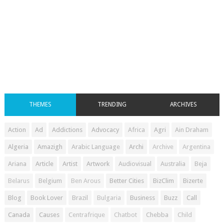
THEMES
TRENDING
ARCHIVES
Action
Ad
Addictions
Advocacy
Africa
Agri
Ain Draham
Algeria
Amazigh
Arabic Language
Archi
Archive
Argentina
Ariana
Article
Artist
Artwork
Audiovisual
Australia
Beja
Belarus
Belgium
Ben Arous
Better Cities
BizClim
Bizerte
Blog
Book Lover
Brazil
Bulgaria
Business
Buzz
Call
Canada
Causes
Centrafrique
Chatbot
Chebba
Child