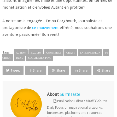
laissons imaginer les mille et une opportunités, en termes de
monétisation et d'envolée! Autant en profiter!
A notre amie engagée - Emna Darghouth, journaliste et
protagoniste de
ce mouvement
effréné, nous souhaitons une
aventure passionnée! Bon vent!
Tags :
ACTION
BIZCLIM
COMMERCE
CRAFT
ENTREPRENEUR
FB
GROUP
INDIV
SOCIAL SHOPPING
Tweet
Share
Share
Share
Share
About
SurfnTaste
Publication Editor :
Khalil Gdoura
Daily Focus on inspirational artworks,
businesses, platforms and resources