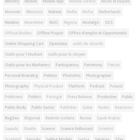
Ministry
Mobile
Mobile App
Mobile Service
Mode et Beauté
Monastir
Morocco
Nabeul
Nefta
Nefza
Netherlands
Newbie
Newsletter
NGO
Nigeria
Nostalgic
OCS
Official Bodies
Offline Project
Offres d'emploi et Opportunités
Online Shopping Cart
Opendata
outils de sécurité
Outils pour l'étudiant
outils pour le citoyen
Outils pour les Marketers
Participatory
Patrimony
Patriot
Personal Branding
Petition
PhotoArts
Photographer
Photography
Physical Product
Platform
Podcast
Poland
Politiciens
Politics
Portugal
Press Release
Productive
Public
Public Body
Public Sector
Publisher
Qatar
Rades
Reactions
RegDev
Régional
Rentrée scolaire
Russia
Saudi Arabia
Sayada
Sbeitla
Science
Science Enthusiast
Scientist
Scotland
Security
Selling Models
Serbia
Services
Sfax