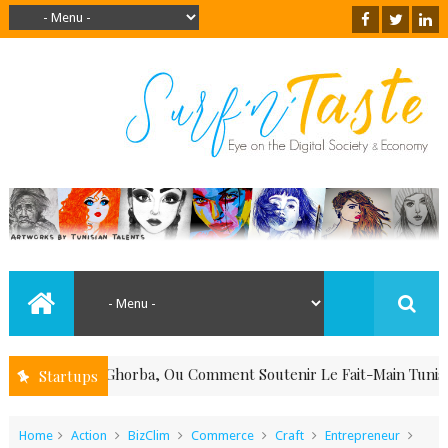
Souk El Ghorba, Ou Comment Soutenir Le Fait-Main Tunisien Là O
Startups
Home
Action
BizClim
Commerce
Craft
Entrepreneur