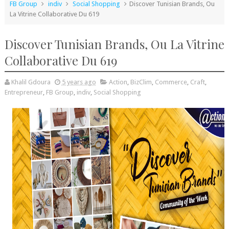
FB Group
indiv
Social Shopping
Discover Tunisian Brands, Ou
La Vitrine Collaborative Du 619
Discover Tunisian Brands, Ou La Vitrine
Collaborative Du 619
Khalil Gdoura
5 years ago
Action
,
BizClim
,
Commerce
,
Craft
,
Entrepreneur
,
FB Group
,
indiv
,
Social Shopping