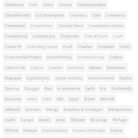
Childhood
Chile
China
Cinema
CitizenJournalist
Classified Ads
CoConsumption
Columbia
Com
Commerce
Community
Competition
Concept Store
Construction Sector
ContentCrea
ContentCura
Corporate
Cote d'Ivoire
Court
Covid-19
Coworking Space
Craft
CreaFun
Creatives
Critics
Cross-media Project
crowdfunding
crowdsourcing
Culture
Culture Pub
Cyprus
Czechia
Dahmani
dataviz
Developer
Dialogue
Digital Rights
digital-birthday
divertissement
Djerba
Djerissa
Dougga
Duo
e-commerce
Earth
Eco
Ecofriendly
Economy
edara
Edito
Edu
Egypt
El Jem
elKochk
elMarchi
Emirates
Energy
Enquêtes et Sondages
Entrepreneur
eSafir
Europe
Events
ezine
FB Event
FB Group
FB Page
FB Post
Finance
Food Industry
Forums d'entraide
France