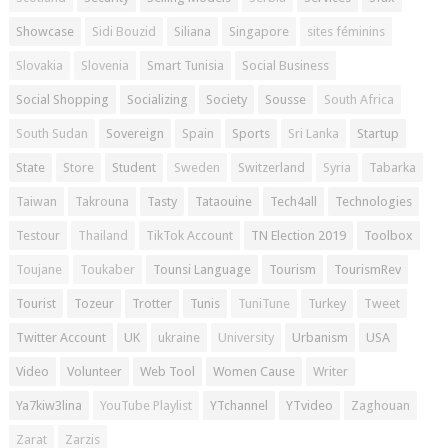
Showcase
Sidi Bouzid
Siliana
Singapore
sites féminins
Slovakia
Slovenia
Smart Tunisia
Social Business
Social Shopping
Socializing
Society
Sousse
South Africa
South Sudan
Sovereign
Spain
Sports
Sri Lanka
Startup
State
Store
Student
Sweden
Switzerland
Syria
Tabarka
Taiwan
Takrouna
Tasty
Tataouine
Tech4all
Technologies
Testour
Thailand
TikTok Account
TN Election 2019
Toolbox
Toujane
Toukaber
Tounsi Language
Tourism
TourismRev
Tourist
Tozeur
Trotter
Tunis
TuniTune
Turkey
Tweet
Twitter Account
UK
ukraine
University
Urbanism
USA
Video
Volunteer
Web Tool
Women Cause
Writer
Ya7kiw3lina
YouTube Playlist
YTchannel
YTvideo
Zaghouan
Zarat
Zarzis