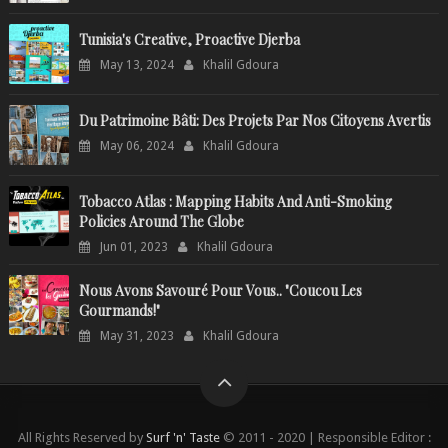
Tunisia's Creative, Proactive Djerba
May 13, 2024
Khalil Gdoura
Du Patrimoine Bâti: Des Projets Par Nos Citoyens Avertis
May 06, 2024
Khalil Gdoura
Tobacco Atlas : Mapping Habits And Anti-Smoking
Policies Around The Globe
Jun 01, 2023
Khalil Gdoura
Nous Avons Savouré Pour Vous.. "Coucou Les
Gourmands!"
May 31, 2023
Khalil Gdoura
All Rights Reserved by
Surf 'n' Taste
© 2011 - 2020 | Responsible Editor :