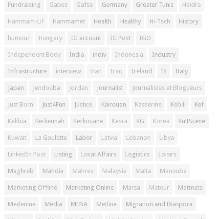
Fundraising
Gabes
Gafsa
Germany
Greater Tunis
Haidra
Hammam-Lif
Hammamet
Health
Healthy
Hi-Tech
History
humour
Hungary
IG account
IG Post
IGO
Independent Body
India
indiv
Indonesia
Industry
Infrastructure
interview
Iran
Iraq
Ireland
IS
Italy
Japan
Jendouba
Jordan
Journalist
Journalistes et Blogueurs
Just Born
Just4Fun
Justice
Kairouan
Kasserine
Kebili
Kef
Kelibia
Kerkennah
Kerkouane
Kesra
KG
Korea
KultScene
Kuwait
La Goulette
Labor
Latvia
Lebanon
Libya
LinkedIn Post
Listing
Local Affairs
Logistics
Loisirs
Maghreb
Mahdia
Mahres
Malaysia
Malta
Manouba
Marketing Offline
Marketing Online
Marsa
Mateur
Matmata
Medenine
Media
MENA
Metline
Migration and Diaspora