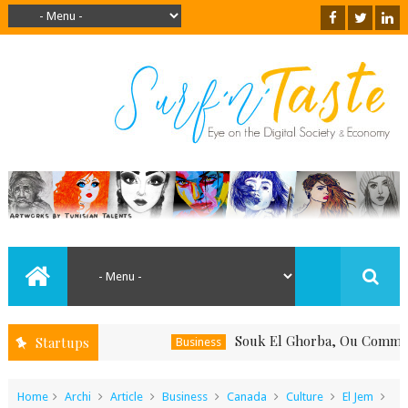
Souk El Ghorba, Ou Comment Soute
Startups
Business
Home
Archi
Article
Business
Canada
Culture
El Jem