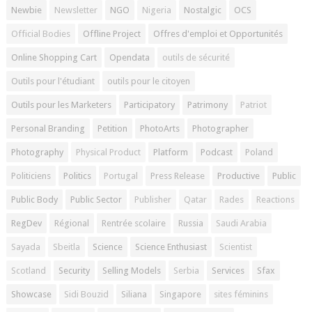
Newbie
Newsletter
NGO
Nigeria
Nostalgic
OCS
Official Bodies
Offline Project
Offres d'emploi et Opportunités
Online Shopping Cart
Opendata
outils de sécurité
Outils pour l'étudiant
outils pour le citoyen
Outils pour les Marketers
Participatory
Patrimony
Patriot
Personal Branding
Petition
PhotoArts
Photographer
Photography
Physical Product
Platform
Podcast
Poland
Politiciens
Politics
Portugal
Press Release
Productive
Public
Public Body
Public Sector
Publisher
Qatar
Rades
Reactions
RegDev
Régional
Rentrée scolaire
Russia
Saudi Arabia
Sayada
Sbeitla
Science
Science Enthusiast
Scientist
Scotland
Security
Selling Models
Serbia
Services
Sfax
Showcase
Sidi Bouzid
Siliana
Singapore
sites féminins