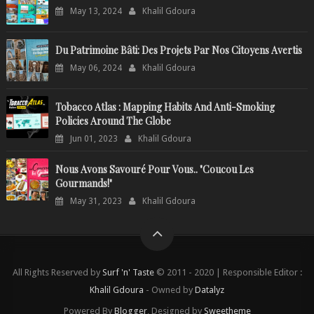
May 13, 2024
Khalil Gdoura
Du Patrimoine Bâti: Des Projets Par Nos Citoyens Avertis
May 06, 2024
Khalil Gdoura
Tobacco Atlas : Mapping Habits And Anti-Smoking
Policies Around The Globe
Jun 01, 2023
Khalil Gdoura
Nous Avons Savouré Pour Vous.. "Coucou Les
Gourmands!"
May 31, 2023
Khalil Gdoura
All Rights Reserved by
Surf 'n' Taste
© 2011 - 2020 | Responsible Editor :
Khalil Gdoura
- Owned by
Datalyz
Powered By
Blogger
, Designed by
Sweetheme