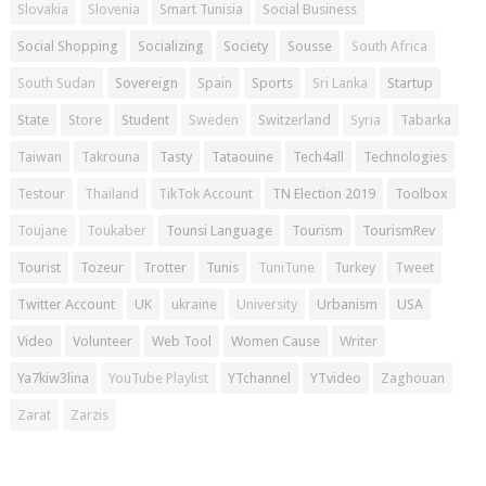
Slovakia
Slovenia
Smart Tunisia
Social Business
Social Shopping
Socializing
Society
Sousse
South Africa
South Sudan
Sovereign
Spain
Sports
Sri Lanka
Startup
State
Store
Student
Sweden
Switzerland
Syria
Tabarka
Taiwan
Takrouna
Tasty
Tataouine
Tech4all
Technologies
Testour
Thailand
TikTok Account
TN Election 2019
Toolbox
Toujane
Toukaber
Tounsi Language
Tourism
TourismRev
Tourist
Tozeur
Trotter
Tunis
TuniTune
Turkey
Tweet
Twitter Account
UK
ukraine
University
Urbanism
USA
Video
Volunteer
Web Tool
Women Cause
Writer
Ya7kiw3lina
YouTube Playlist
YTchannel
YTvideo
Zaghouan
Zarat
Zarzis