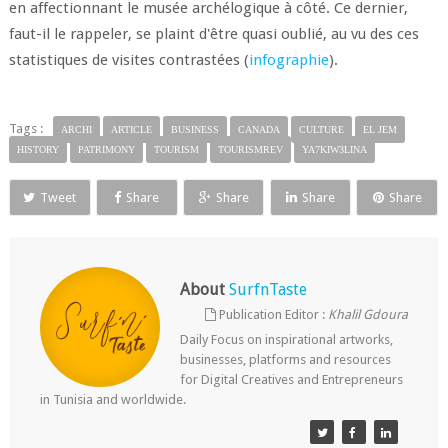
en affectionnant le musée archélogique à côté. Ce dernier,
faut-il le rappeler, se plaint d'être quasi oublié, au vu des ces
statistiques de visites contrastées (
infographie
).
Tags :
ARCHI
ARTICLE
BUSINESS
CANADA
CULTURE
EL JEM
HISTORY
PATRIMONY
TOURISM
TOURISMREV
YA7KIW3LINA
Tweet
Share
Share
Share
Share
About
SurfnTaste
Publication Editor :
Khalil Gdoura
Daily Focus on inspirational artworks,
businesses, platforms and resources
for Digital Creatives and Entrepreneurs
in Tunisia and worldwide.