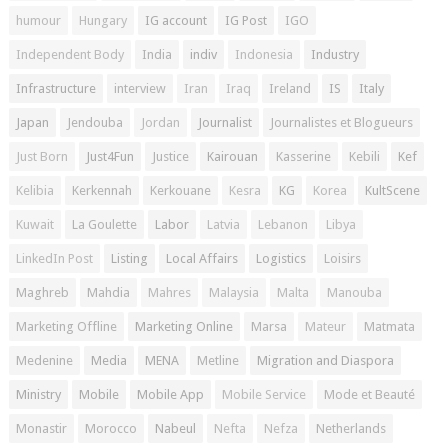
humour
Hungary
IG account
IG Post
IGO
Independent Body
India
indiv
Indonesia
Industry
Infrastructure
interview
Iran
Iraq
Ireland
IS
Italy
Japan
Jendouba
Jordan
Journalist
Journalistes et Blogueurs
Just Born
Just4Fun
Justice
Kairouan
Kasserine
Kebili
Kef
Kelibia
Kerkennah
Kerkouane
Kesra
KG
Korea
KultScene
Kuwait
La Goulette
Labor
Latvia
Lebanon
Libya
LinkedIn Post
Listing
Local Affairs
Logistics
Loisirs
Maghreb
Mahdia
Mahres
Malaysia
Malta
Manouba
Marketing Offline
Marketing Online
Marsa
Mateur
Matmata
Medenine
Media
MENA
Metline
Migration and Diaspora
Ministry
Mobile
Mobile App
Mobile Service
Mode et Beauté
Monastir
Morocco
Nabeul
Nefta
Nefza
Netherlands