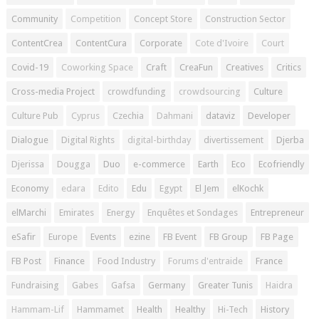
Community
Competition
Concept Store
Construction Sector
ContentCrea
ContentCura
Corporate
Cote d'Ivoire
Court
Covid-19
Coworking Space
Craft
CreaFun
Creatives
Critics
Cross-media Project
crowdfunding
crowdsourcing
Culture
Culture Pub
Cyprus
Czechia
Dahmani
dataviz
Developer
Dialogue
Digital Rights
digital-birthday
divertissement
Djerba
Djerissa
Dougga
Duo
e-commerce
Earth
Eco
Ecofriendly
Economy
edara
Edito
Edu
Egypt
El Jem
elKochk
elMarchi
Emirates
Energy
Enquêtes et Sondages
Entrepreneur
eSafir
Europe
Events
ezine
FB Event
FB Group
FB Page
FB Post
Finance
Food Industry
Forums d'entraide
France
Fundraising
Gabes
Gafsa
Germany
Greater Tunis
Haidra
Hammam-Lif
Hammamet
Health
Healthy
Hi-Tech
History