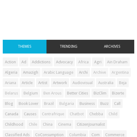
THEMES
TRENDING
ARCHIVES
Action
Ad
Addictions
Advocacy
Africa
Agri
Ain Draham
Algeria
Amazigh
Arabic Language
Archi
Archive
Argentina
Ariana
Article
Artist
Artwork
Audiovisual
Australia
Beja
Belarus
Belgium
Ben Arous
Better Cities
BizClim
Bizerte
Blog
Book Lover
Brazil
Bulgaria
Business
Buzz
Call
Canada
Causes
Centrafrique
Chatbot
Chebba
Child
Childhood
Chile
China
Cinema
CitizenJournalist
Classified Ads
CoConsumption
Columbia
Com
Commerce