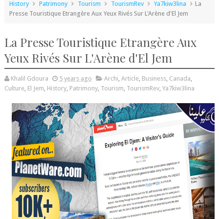
History
Patrimony
Tourism
TourismRev
Ya7kiw3lina
La
Presse Touristique Etrangère Aux Yeux Rivés Sur L'Arène d'El Jem
La Presse Touristique Etrangère Aux
Yeux Rivés Sur L'Arène d'El Jem
Khalil Gdoura
5 years ago
Archi
,
Article
,
Business
,
Canada
,
Culture
,
El Jem
,
History
,
Patrimony
,
Tourism
,
TourismRev
,
Ya7kiw3lina