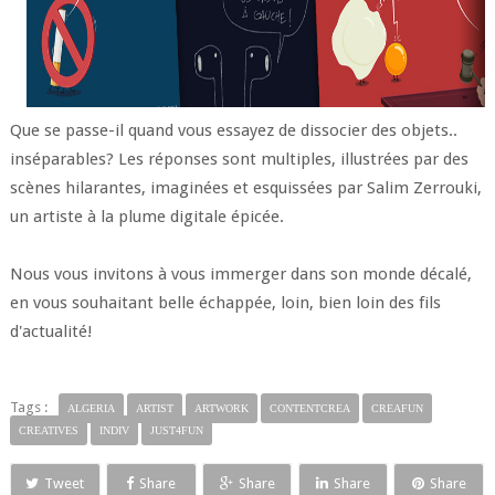
Que se passe-il quand vous essayez de dissocier des objets..
inséparables? Les réponses sont multiples, illustrées par des
scènes hilarantes, imaginées et esquissées par Salim Zerrouki,
un artiste à la plume digitale épicée.
Nous vous invitons à vous immerger dans son monde décalé,
en vous souhaitant belle échappée, loin, bien loin des fils
d'actualité!
Tags :
ALGERIA
ARTIST
ARTWORK
CONTENTCREA
CREAFUN
CREATIVES
INDIV
JUST4FUN
Tweet
Share
Share
Share
Share