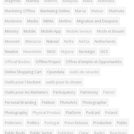
Maghreb
Mahdia
Mahres
Malaysia
Malta
Manouba
Marketing Offline
Marketing Online
Marsa
Mateur
Matmata
Medenine
Media
MENA
Metline
Migration and Diaspora
Ministry
Mobile
Mobile App
Mobile Service
Mode et Beauté
Monastir
Morocco
Nabeul
Nefta
Nefza
Netherlands
Newbie
Newsletter
NGO
Nigeria
Nostalgic
OCS
Official Bodies
Offline Project
Offres d'emploi et Opportunités
Online Shopping Cart
Opendata
outils de sécurité
Outils pour l'étudiant
outils pour le citoyen
Outils pour les Marketers
Participatory
Patrimony
Patriot
Personal Branding
Petition
PhotoArts
Photographer
Photography
Physical Product
Platform
Podcast
Poland
Politiciens
Politics
Portugal
Press Release
Productive
Public
Public Body
Public Sector
Publisher
Qatar
Rades
Reactions