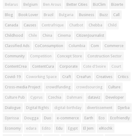
Belarus
Belgium
Ben Arous
Better Cities
BizClim
Bizerte
Blog
Book Lover
Brazil
Bulgaria
Business
Buzz
Call
Canada
Causes
Centrafrique
Chatbot
Chebba
Child
Childhood
Chile
China
Cinema
CitizenJournalist
Classified Ads
CoConsumption
Columbia
Com
Commerce
Community
Competition
Concept Store
Construction Sector
ContentCrea
ContentCura
Corporate
Cote d'Ivoire
Court
Covid-19
Coworking Space
Craft
CreaFun
Creatives
Critics
Cross-media Project
crowdfunding
crowdsourcing
Culture
Culture Pub
Cyprus
Czechia
Dahmani
dataviz
Developer
Dialogue
Digital Rights
digital-birthday
divertissement
Djerba
Djerissa
Dougga
Duo
e-commerce
Earth
Eco
Ecofriendly
Economy
edara
Edito
Edu
Egypt
El Jem
elKochk