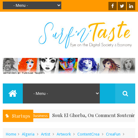
Souk El Ghorba, Ou Comment Soutenir Le Fait-
Startups
Business
Home
Algeria
Artist
Artwork
ContentCrea
CreaFun