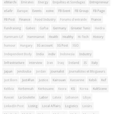
elMarchi
Emirates
Energy
Enquêtes et Sondages
Entrepreneur
eSafir
Europe
Events
ezine
FB Event
FB Group
FB Page
FB Post
Finance
Food Industry
Forums d'entraide
France
Fundraising
Gabes
Gafsa
Germany
Greater Tunis
Haidra
Hammam-Lif
Hammamet
Health
Healthy
Hi-Tech
History
humour
Hungary
IG account
IG Post
IGO
Independent Body
India
indiv
Indonesia
Industry
Infrastructure
interview
Iran
Iraq
Ireland
IS
Italy
Japan
Jendouba
Jordan
Journalist
Journalistes et Blogueurs
Just Born
Just4Fun
Justice
Kairouan
Kasserine
Kebili
Kef
Kelibia
Kerkennah
Kerkouane
Kesra
KG
Korea
KultScene
Kuwait
La Goulette
Labor
Latvia
Lebanon
Libya
LinkedIn Post
Listing
Local Affairs
Logistics
Loisirs