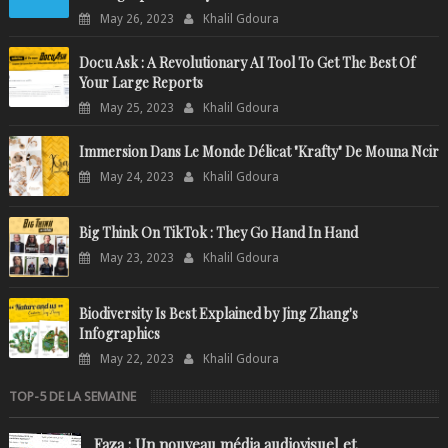
May 26, 2023
Khalil Gdoura
Docu Ask : A Revolutionary AI Tool To Get The Best Of
Your Large Reports
May 25, 2023
Khalil Gdoura
Immersion Dans Le Monde Délicat "Krafty" De Mouna Ncir
May 24, 2023
Khalil Gdoura
Big Think On TikTok : They Go Hand In Hand
May 23, 2023
Khalil Gdoura
Biodiversity Is Best Explained by Jing Zhang's
Infographics
May 22, 2023
Khalil Gdoura
TOP-5 DE LA SEMAINE
Faza : Un nouveau média audiovisuel et