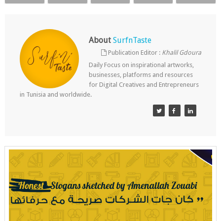
About
SurfnTaste
Publication Editor :
Khalil Gdoura
Daily Focus on inspirational artworks,
businesses, platforms and resources
for Digital Creatives and Entrepreneurs
in Tunisia and worldwide.