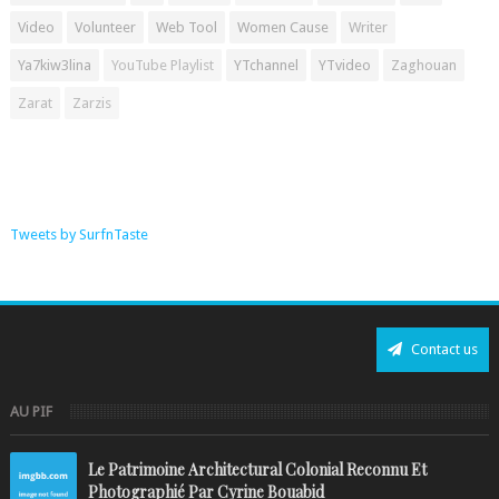
Video
Volunteer
Web Tool
Women Cause
Writer
Ya7kiw3lina
YouTube Playlist
YTchannel
YTvideo
Zaghouan
Zarat
Zarzis
Tweets by SurfnTaste
Contact us
AU PIF
Le Patrimoine Architectural Colonial Reconnu Et
Photographié Par Cyrine Bouabid