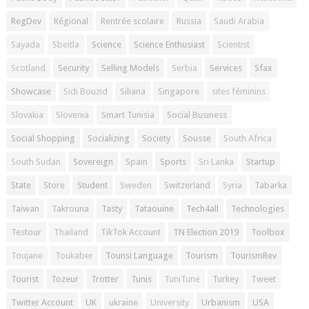
RegDev
Régional
Rentrée scolaire
Russia
Saudi Arabia
Sayada
Sbeitla
Science
Science Enthusiast
Scientist
Scotland
Security
Selling Models
Serbia
Services
Sfax
Showcase
Sidi Bouzid
Siliana
Singapore
sites féminins
Slovakia
Slovenia
Smart Tunisia
Social Business
Social Shopping
Socializing
Society
Sousse
South Africa
South Sudan
Sovereign
Spain
Sports
Sri Lanka
Startup
State
Store
Student
Sweden
Switzerland
Syria
Tabarka
Taiwan
Takrouna
Tasty
Tataouine
Tech4all
Technologies
Testour
Thailand
TikTok Account
TN Election 2019
Toolbox
Toujane
Toukaber
Tounsi Language
Tourism
TourismRev
Tourist
Tozeur
Trotter
Tunis
TuniTune
Turkey
Tweet
Twitter Account
UK
ukraine
University
Urbanism
USA