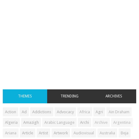
THEMES
TRENDING
ARCHIVES
Action
Ad
Addictions
Advocacy
Africa
Agri
Ain Draham
Algeria
Amazigh
Arabic Language
Archi
Archive
Argentina
Ariana
Article
Artist
Artwork
Audiovisual
Australia
Beja