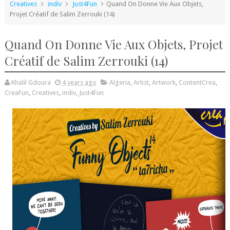
Creatives
indiv
Just4Fun
Quand On Donne Vie Aux Objets,
Projet Créatif de Salim Zerrouki (14)
Quand On Donne Vie Aux Objets, Projet
Créatif de Salim Zerrouki (14)
Khalil Gdoura
4 years ago
Algeria
,
Artist
,
Artwork
,
ContentCrea
,
CreaFun
,
Creatives
,
indiv
,
Just4Fun