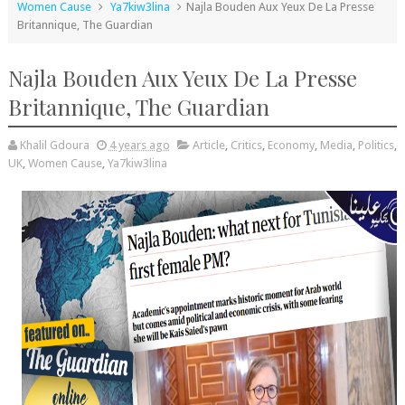
Women Cause
Ya7kiw3lina
Najla Bouden Aux Yeux De La Presse
Britannique, The Guardian
Najla Bouden Aux Yeux De La Presse
Britannique, The Guardian
Khalil Gdoura
4 years ago
Article
,
Critics
,
Economy
,
Media
,
Politics
,
UK
,
Women Cause
,
Ya7kiw3lina