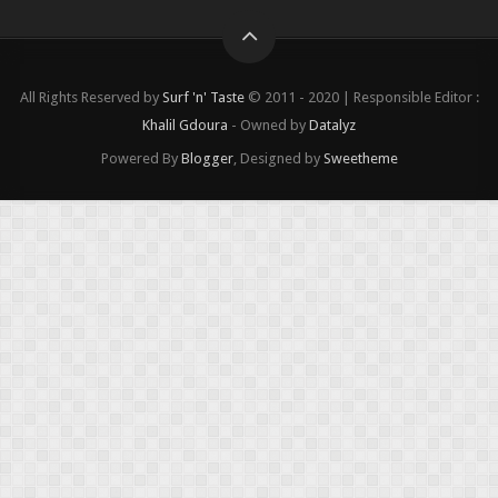
All Rights Reserved by
Surf 'n' Taste
© 2011 - 2020 | Responsible Editor :
Khalil Gdoura
- Owned by
Datalyz
Powered By
Blogger
, Designed by
Sweetheme