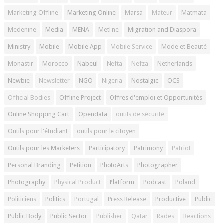
Marketing Offline
Marketing Online
Marsa
Mateur
Matmata
Medenine
Media
MENA
Metline
Migration and Diaspora
Ministry
Mobile
Mobile App
Mobile Service
Mode et Beauté
Monastir
Morocco
Nabeul
Nefta
Nefza
Netherlands
Newbie
Newsletter
NGO
Nigeria
Nostalgic
OCS
Official Bodies
Offline Project
Offres d'emploi et Opportunités
Online Shopping Cart
Opendata
outils de sécurité
Outils pour l'étudiant
outils pour le citoyen
Outils pour les Marketers
Participatory
Patrimony
Patriot
Personal Branding
Petition
PhotoArts
Photographer
Photography
Physical Product
Platform
Podcast
Poland
Politiciens
Politics
Portugal
Press Release
Productive
Public
Public Body
Public Sector
Publisher
Qatar
Rades
Reactions