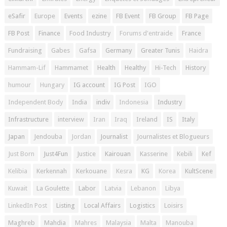
eSafir
Europe
Events
ezine
FB Event
FB Group
FB Page
FB Post
Finance
Food Industry
Forums d'entraide
France
Fundraising
Gabes
Gafsa
Germany
Greater Tunis
Haidra
Hammam-Lif
Hammamet
Health
Healthy
Hi-Tech
History
humour
Hungary
IG account
IG Post
IGO
Independent Body
India
indiv
Indonesia
Industry
Infrastructure
interview
Iran
Iraq
Ireland
IS
Italy
Japan
Jendouba
Jordan
Journalist
Journalistes et Blogueurs
Just Born
Just4Fun
Justice
Kairouan
Kasserine
Kebili
Kef
Kelibia
Kerkennah
Kerkouane
Kesra
KG
Korea
KultScene
Kuwait
La Goulette
Labor
Latvia
Lebanon
Libya
LinkedIn Post
Listing
Local Affairs
Logistics
Loisirs
Maghreb
Mahdia
Mahres
Malaysia
Malta
Manouba