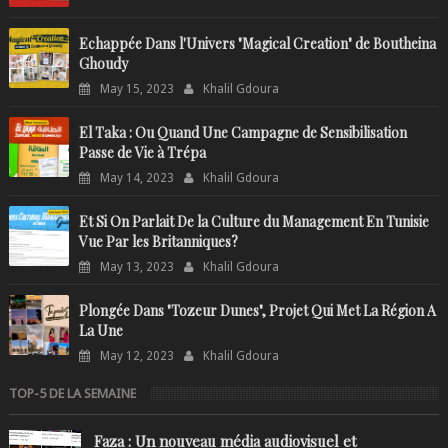
Echappée Dans l'Univers "Magical Creation" de Boutheina
Ghoudy
May 15, 2023
Khalil Gdoura
El Taka : Ou Quand Une Campagne de Sensibilisation
Passe de Vie à Trépa
May 14, 2023
Khalil Gdoura
Et Si On Parlait De la Culture du Management En Tunisie
Vue Par les Britanniques?
May 13, 2023
Khalil Gdoura
Plongée Dans "Tozeur Dunes", Projet Qui Met La Région A
La Une
May 12, 2023
Khalil Gdoura
TOP-5 DE LA SEMAINE
Faza : Un nouveau média audiovisuel et