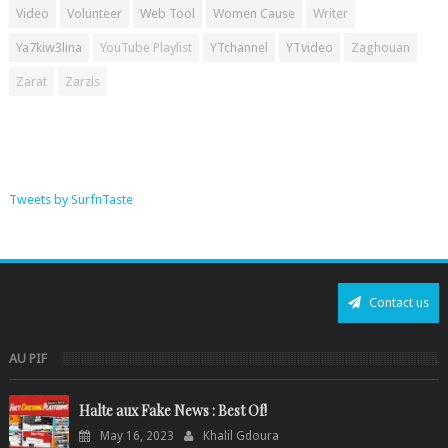
Video
Volunteer
Web Tool
Women Cause
Writer
Ya7kiw3lina
YouTube Playlist
YTchannel
YTvideo
Zaghouan
Zarat
Zarzis
Tweets by SurfnTaste
Contact us
AU PIF
Halte aux Fake News : Best Of!
May 16, 2023
Khalil Gdoura