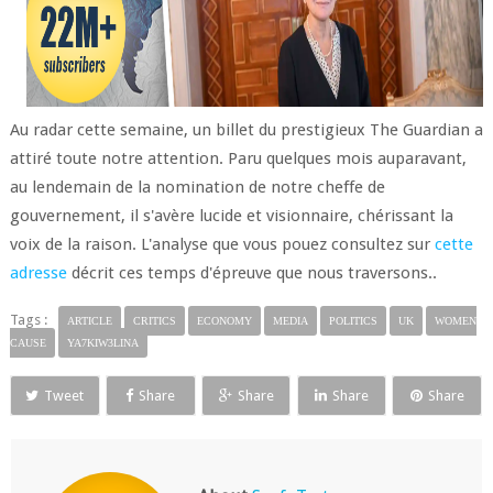
Au radar cette semaine, un billet du prestigieux The Guardian a
attiré toute notre attention. Paru quelques mois auparavant,
au lendemain de la nomination de notre cheffe de
gouvernement, il s'avère lucide et visionnaire, chérissant la
voix de la raison. L'analyse que vous pouez consultez sur
cette
adresse
décrit ces temps d'épreuve que nous traversons..
Tags :
ARTICLE
CRITICS
ECONOMY
MEDIA
POLITICS
UK
WOMEN
CAUSE
YA7KIW3LINA
Tweet
Share
Share
Share
Share