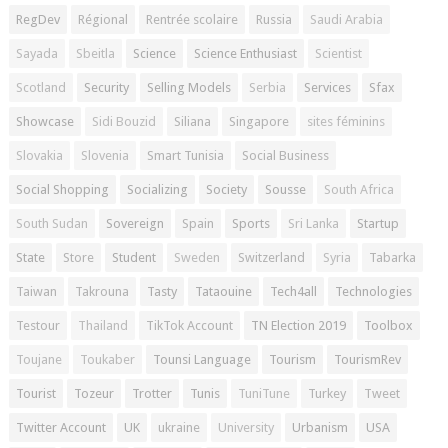
RegDev
Régional
Rentrée scolaire
Russia
Saudi Arabia
Sayada
Sbeitla
Science
Science Enthusiast
Scientist
Scotland
Security
Selling Models
Serbia
Services
Sfax
Showcase
Sidi Bouzid
Siliana
Singapore
sites féminins
Slovakia
Slovenia
Smart Tunisia
Social Business
Social Shopping
Socializing
Society
Sousse
South Africa
South Sudan
Sovereign
Spain
Sports
Sri Lanka
Startup
State
Store
Student
Sweden
Switzerland
Syria
Tabarka
Taiwan
Takrouna
Tasty
Tataouine
Tech4all
Technologies
Testour
Thailand
TikTok Account
TN Election 2019
Toolbox
Toujane
Toukaber
Tounsi Language
Tourism
TourismRev
Tourist
Tozeur
Trotter
Tunis
TuniTune
Turkey
Tweet
Twitter Account
UK
ukraine
University
Urbanism
USA