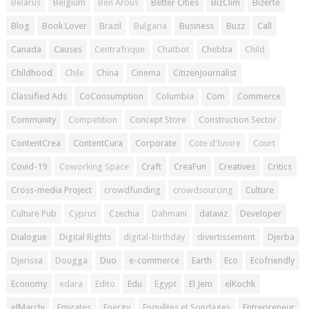
Belarus
Belgium
Ben Arous
Better Cities
BizClim
Bizerte
Blog
Book Lover
Brazil
Bulgaria
Business
Buzz
Call
Canada
Causes
Centrafrique
Chatbot
Chebba
Child
Childhood
Chile
China
Cinema
CitizenJournalist
Classified Ads
CoConsumption
Columbia
Com
Commerce
Community
Competition
Concept Store
Construction Sector
ContentCrea
ContentCura
Corporate
Cote d'Ivoire
Court
Covid-19
Coworking Space
Craft
CreaFun
Creatives
Critics
Cross-media Project
crowdfunding
crowdsourcing
Culture
Culture Pub
Cyprus
Czechia
Dahmani
dataviz
Developer
Dialogue
Digital Rights
digital-birthday
divertissement
Djerba
Djerissa
Dougga
Duo
e-commerce
Earth
Eco
Ecofriendly
Economy
edara
Edito
Edu
Egypt
El Jem
elKochk
elMarchi
Emirates
Energy
Enquêtes et Sondages
Entrepreneur