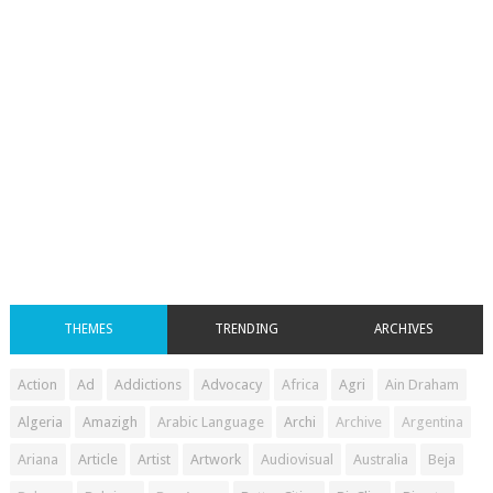
THEMES
TRENDING
ARCHIVES
Action
Ad
Addictions
Advocacy
Africa
Agri
Ain Draham
Algeria
Amazigh
Arabic Language
Archi
Archive
Argentina
Ariana
Article
Artist
Artwork
Audiovisual
Australia
Beja