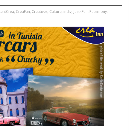
tentCrea
,
CreaFun
,
Creatives
,
Culture
,
indiv
,
Just4Fun
,
Patrimony
,