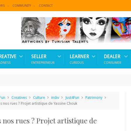
ORS
COMMUNITY
CONTACT
REATIVE
SELLER
LEARNER
DEALER
ADNESS
ENTREPRENEUR
CURIOUS
CONSUMER
Fun
Creatives
Culture
indiv
Just4Fun
Patrimony
ns nos rues ? Projet artistique de Yassine Chouk
 nos rues ? Projet artistique de