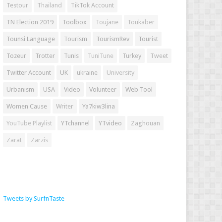
Testour
Thailand
TikTok Account
TN Election 2019
Toolbox
Toujane
Toukaber
Tounsi Language
Tourism
TourismRev
Tourist
Tozeur
Trotter
Tunis
TuniTune
Turkey
Tweet
Twitter Account
UK
ukraine
University
Urbanism
USA
Video
Volunteer
Web Tool
Women Cause
Writer
Ya7kiw3lina
YouTube Playlist
YTchannel
YTvideo
Zaghouan
Zarat
Zarzis
Tweets by SurfnTaste