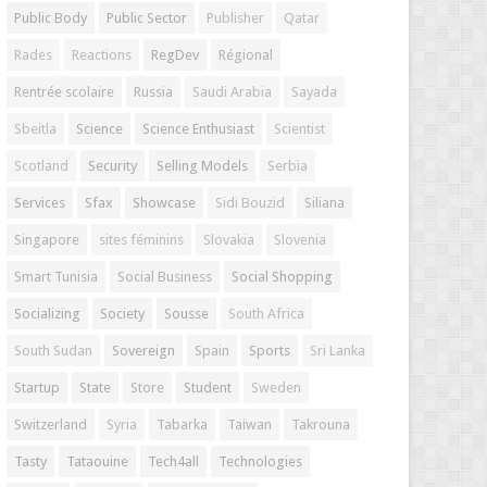
Public Body
Public Sector
Publisher
Qatar
Rades
Reactions
RegDev
Régional
Rentrée scolaire
Russia
Saudi Arabia
Sayada
Sbeitla
Science
Science Enthusiast
Scientist
Scotland
Security
Selling Models
Serbia
Services
Sfax
Showcase
Sidi Bouzid
Siliana
Singapore
sites féminins
Slovakia
Slovenia
Smart Tunisia
Social Business
Social Shopping
Socializing
Society
Sousse
South Africa
South Sudan
Sovereign
Spain
Sports
Sri Lanka
Startup
State
Store
Student
Sweden
Switzerland
Syria
Tabarka
Taiwan
Takrouna
Tasty
Tataouine
Tech4all
Technologies