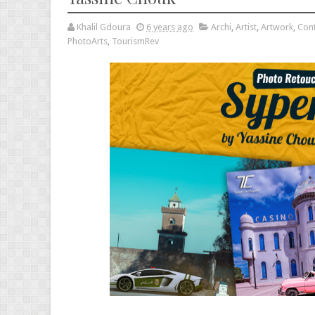
Khalil Gdoura
6 years ago
Archi
,
Artist
,
Artwork
,
Con
PhotoArts
,
TourismRev