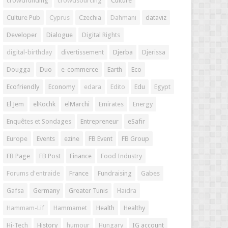
crowdfunding
crowdsourcing
Culture
Culture Pub
Cyprus
Czechia
Dahmani
dataviz
Developer
Dialogue
Digital Rights
digital-birthday
divertissement
Djerba
Djerissa
Dougga
Duo
e-commerce
Earth
Eco
Ecofriendly
Economy
edara
Edito
Edu
Egypt
El Jem
elKochk
elMarchi
Emirates
Energy
Enquêtes et Sondages
Entrepreneur
eSafir
Europe
Events
ezine
FB Event
FB Group
FB Page
FB Post
Finance
Food Industry
Forums d'entraide
France
Fundraising
Gabes
Gafsa
Germany
Greater Tunis
Haidra
Hammam-Lif
Hammamet
Health
Healthy
Hi-Tech
History
humour
Hungary
IG account