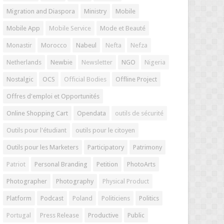
Migration and Diaspora
Ministry
Mobile
Mobile App
Mobile Service
Mode et Beauté
Monastir
Morocco
Nabeul
Nefta
Nefza
Netherlands
Newbie
Newsletter
NGO
Nigeria
Nostalgic
OCS
Official Bodies
Offline Project
Offres d'emploi et Opportunités
Online Shopping Cart
Opendata
outils de sécurité
Outils pour l'étudiant
outils pour le citoyen
Outils pour les Marketers
Participatory
Patrimony
Patriot
Personal Branding
Petition
PhotoArts
Photographer
Photography
Physical Product
Platform
Podcast
Poland
Politiciens
Politics
Portugal
Press Release
Productive
Public