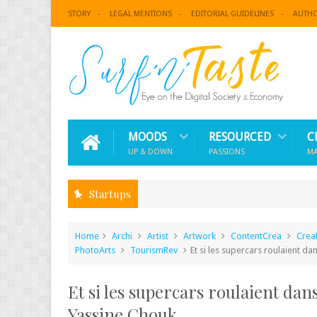
STORY
LEGAL MENTIONS
EDITORIAL GUIDELINES
AUTH
MOODS
RESOURCED
C
UP & DOWN
PASSIONS
M
Startups
Home
Archi
Artist
Artwork
ContentCrea
Crea
PhotoArts
TourismRev
Et si les supercars roulaient da
Et si les supercars roulaient dans
Yassine Chouk