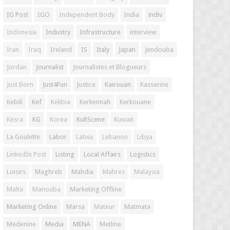
IG Post
IGO
Independent Body
India
indiv
Indonesia
Industry
Infrastructure
interview
Iran
Iraq
Ireland
IS
Italy
Japan
Jendouba
Jordan
Journalist
Journalistes et Blogueurs
Just Born
Just4Fun
Justice
Kairouan
Kasserine
Kebili
Kef
Kelibia
Kerkennah
Kerkouane
Kesra
KG
Korea
KultScene
Kuwait
La Goulette
Labor
Latvia
Lebanon
Libya
LinkedIn Post
Listing
Local Affairs
Logistics
Loisirs
Maghreb
Mahdia
Mahres
Malaysia
Malta
Manouba
Marketing Offline
Marketing Online
Marsa
Mateur
Matmata
Medenine
Media
MENA
Metline