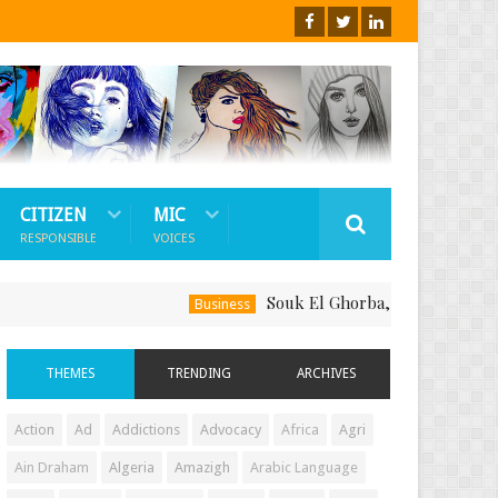
CITIZEN
MIC
RESPONSIBLE
VOICES
Souk El Ghorba, Ou Comment Soutenir Le 
Business
THEMES
TRENDING
ARCHIVES
Action
Ad
Addictions
Advocacy
Africa
Agri
Ain Draham
Algeria
Amazigh
Arabic Language