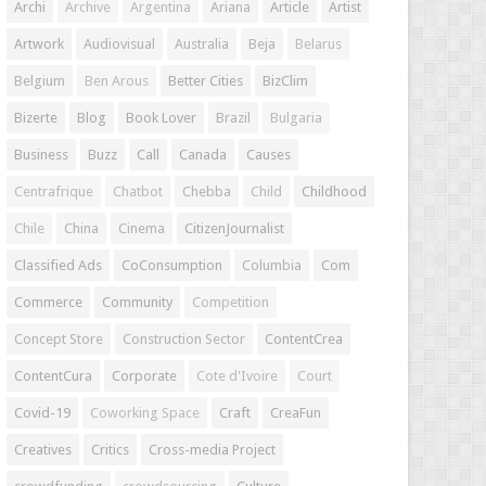
Archi
Archive
Argentina
Ariana
Article
Artist
Artwork
Audiovisual
Australia
Beja
Belarus
Belgium
Ben Arous
Better Cities
BizClim
Bizerte
Blog
Book Lover
Brazil
Bulgaria
Business
Buzz
Call
Canada
Causes
Centrafrique
Chatbot
Chebba
Child
Childhood
Chile
China
Cinema
CitizenJournalist
Classified Ads
CoConsumption
Columbia
Com
Commerce
Community
Competition
Concept Store
Construction Sector
ContentCrea
ContentCura
Corporate
Cote d'Ivoire
Court
Covid-19
Coworking Space
Craft
CreaFun
Creatives
Critics
Cross-media Project