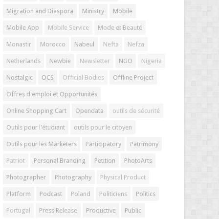
Migration and Diaspora
Ministry
Mobile
Mobile App
Mobile Service
Mode et Beauté
Monastir
Morocco
Nabeul
Nefta
Nefza
Netherlands
Newbie
Newsletter
NGO
Nigeria
Nostalgic
OCS
Official Bodies
Offline Project
Offres d'emploi et Opportunités
Online Shopping Cart
Opendata
outils de sécurité
Outils pour l'étudiant
outils pour le citoyen
Outils pour les Marketers
Participatory
Patrimony
Patriot
Personal Branding
Petition
PhotoArts
Photographer
Photography
Physical Product
Platform
Podcast
Poland
Politiciens
Politics
Portugal
Press Release
Productive
Public