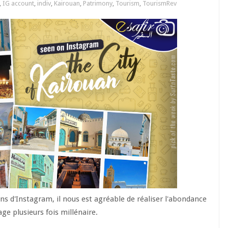
,
IG account
,
indiv
,
Kairouan
,
Patrimony
,
Tourism
,
TourismRev
s d'Instagram, il nous est agréable de réaliser l'abondance
ge plusieurs fois millénaire.