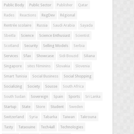
Public Body
Public Sector
Publisher
Qatar
Rades
Reactions
RegDev
Régional
Rentrée scolaire
Russia
Saudi Arabia
Sayada
Sbeitla
Science
Science Enthusiast
Scientist
Scotland
Security
Selling Models
Serbia
Services
Sfax
Showcase
Sidi Bouzid
Siliana
Singapore
sites féminins
Slovakia
Slovenia
Smart Tunisia
Social Business
Social Shopping
Socializing
Society
Sousse
South Africa
South Sudan
Sovereign
Spain
Sports
Sri Lanka
Startup
State
Store
Student
Sweden
Switzerland
Syria
Tabarka
Taiwan
Takrouna
Tasty
Tataouine
Tech4all
Technologies