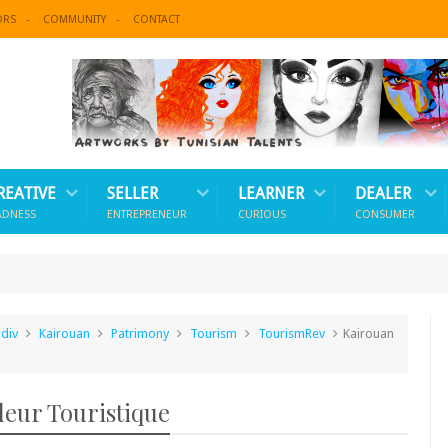
ORS
COMMUNITY
CONTACT
REATIVE
SELLER
LEARNER
DEALER
ADNESS
ENTREPRENEUR
CURIOUS
CONSUMER
ndiv
Kairouan
Patrimony
Tourism
TourismRev
Kairouan
eur Touristique