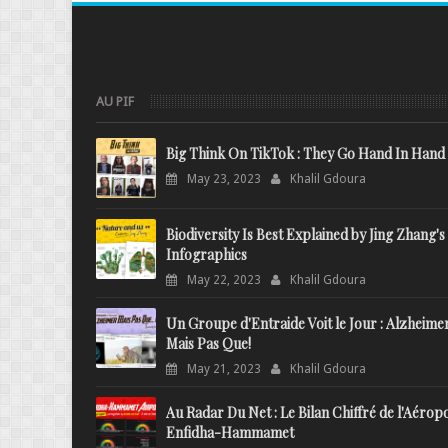
AU PIF
Big Think On TikTok : They Go Hand In Hand
May 23, 2023
Khalil Gdoura
Biodiversity Is Best Explained by Jing Zhang's
Infographics
May 22, 2023
Khalil Gdoura
Un Groupe d'Entraide Voit le Jour : Alzheime
Mais Pas Que!
May 21, 2023
Khalil Gdoura
Au Radar Du Net : Le Bilan Chiffré de l'Aérop
Enfidha-Hammamet