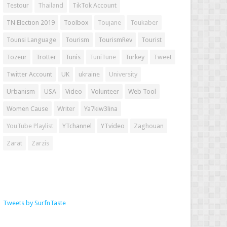
Testour
Thailand
TikTok Account
TN Election 2019
Toolbox
Toujane
Toukaber
Tounsi Language
Tourism
TourismRev
Tourist
Tozeur
Trotter
Tunis
TuniTune
Turkey
Tweet
Twitter Account
UK
ukraine
University
Urbanism
USA
Video
Volunteer
Web Tool
Women Cause
Writer
Ya7kiw3lina
YouTube Playlist
YTchannel
YTvideo
Zaghouan
Zarat
Zarzis
Tweets by SurfnTaste