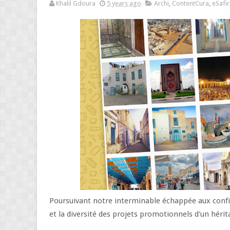
Khalil Gdoura
5 years ago
Archi
,
ContentCura
,
eSafir
Poursuivant notre interminable échappée aux confin
et la diversité des projets promotionnels d'un hérita