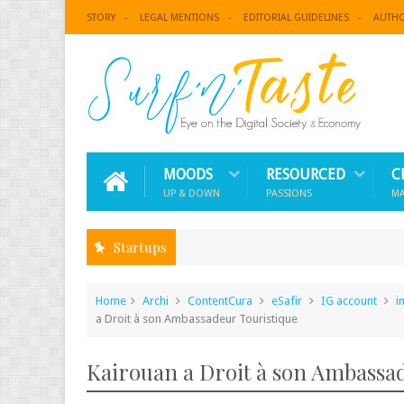
STORY
LEGAL MENTIONS
EDITORIAL GUIDELINES
AUTH
MOODS
RESOURCED
C
UP & DOWN
PASSIONS
M
Startups
Home
Archi
ContentCura
eSafir
IG account
i
a Droit à son Ambassadeur Touristique
Kairouan a Droit à son Ambassad