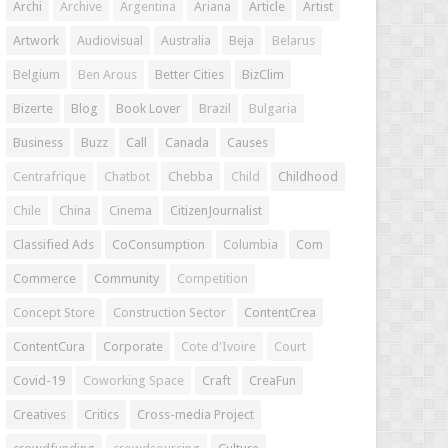
Archi
Archive
Argentina
Ariana
Article
Artist
Artwork
Audiovisual
Australia
Beja
Belarus
Belgium
Ben Arous
Better Cities
BizClim
Bizerte
Blog
Book Lover
Brazil
Bulgaria
Business
Buzz
Call
Canada
Causes
Centrafrique
Chatbot
Chebba
Child
Childhood
Chile
China
Cinema
CitizenJournalist
Classified Ads
CoConsumption
Columbia
Com
Commerce
Community
Competition
Concept Store
Construction Sector
ContentCrea
ContentCura
Corporate
Cote d'Ivoire
Court
Covid-19
Coworking Space
Craft
CreaFun
Creatives
Critics
Cross-media Project