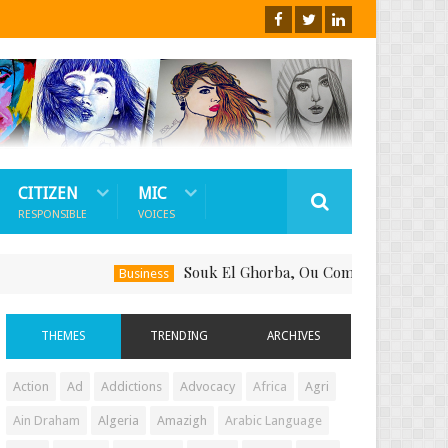
CITIZEN
MIC
RESPONSIBLE
VOICES
Souk El Ghorba, Ou Comment Soutenir Le Fait-
Business
THEMES
TRENDING
ARCHIVES
Action
Ad
Addictions
Advocacy
Africa
Agri
Ain Draham
Algeria
Amazigh
Arabic Language