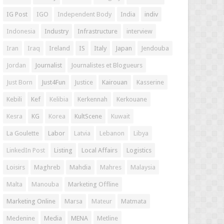
IG Post
IGO
Independent Body
India
indiv
Indonesia
Industry
Infrastructure
interview
Iran
Iraq
Ireland
IS
Italy
Japan
Jendouba
Jordan
Journalist
Journalistes et Blogueurs
Just Born
Just4Fun
Justice
Kairouan
Kasserine
Kebili
Kef
Kelibia
Kerkennah
Kerkouane
Kesra
KG
Korea
KultScene
Kuwait
La Goulette
Labor
Latvia
Lebanon
Libya
LinkedIn Post
Listing
Local Affairs
Logistics
Loisirs
Maghreb
Mahdia
Mahres
Malaysia
Malta
Manouba
Marketing Offline
Marketing Online
Marsa
Mateur
Matmata
Medenine
Media
MENA
Metline