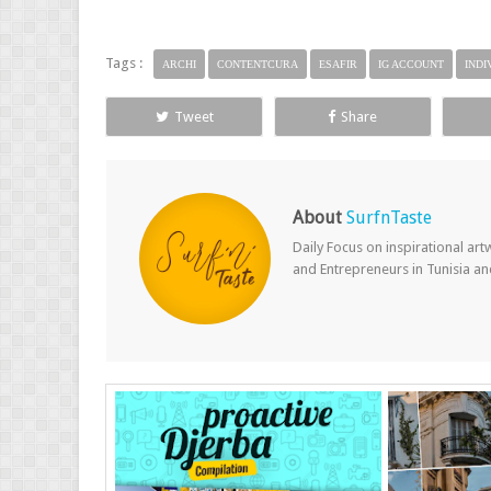
Tags :
ARCHI
CONTENTCURA
ESAFIR
IG ACCOUNT
INDI
Tweet
Share
About
SurfnTaste
Daily Focus on inspirational ar
and Entrepreneurs in Tunisia a