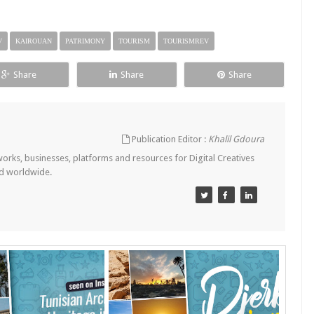
V
KAIROUAN
PATRIMONY
TOURISM
TOURISMREV
Share
Share
Share
Publication Editor :
Khalil Gdoura
tworks, businesses, platforms and resources for Digital Creatives
nd worldwide.