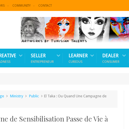
ORS
COMMUNITY
CONTACT
REATIVE
SELLER
LEARNER
DEALER
ADNESS
ENTREPRENEUR
CURIOUS
CONSUMER
age
Ministry
Public
El Taka : Ou Quand Une Campagne de
 de Sensibilisation Passe de Vie à