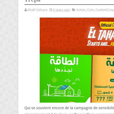
Khalil Gdoura
3 years ago
Action
,
Com
,
ContentCrea
Qui se souvient encore de la campagne de sensibili