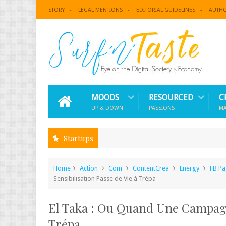
STORY
LEGAL MENTIONS
EDITORIAL GUIDELINES
AUTH
MOODS
RESOURCED
C
UP & DOWN
PASSIONS
M
Startups
Home
Action
Com
ContentCrea
Energy
FB P
Sensibilisation Passe de Vie à Trépa
El Taka : Ou Quand Une Campagne
Trépa