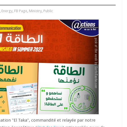
,
Energy
,
FB Page
,
Ministry
,
Public
sation "El Taka", commandité et relayée par notre