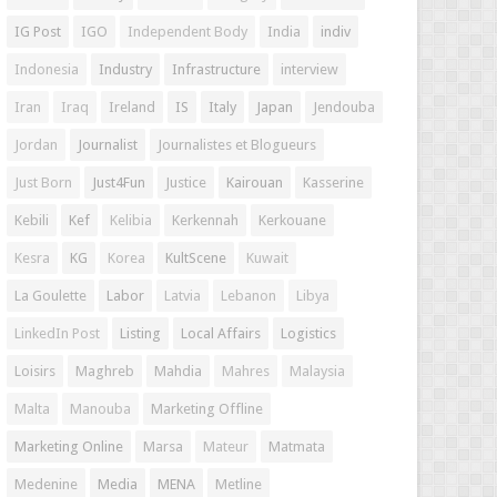
IG Post
IGO
Independent Body
India
indiv
Indonesia
Industry
Infrastructure
interview
Iran
Iraq
Ireland
IS
Italy
Japan
Jendouba
Jordan
Journalist
Journalistes et Blogueurs
Just Born
Just4Fun
Justice
Kairouan
Kasserine
Kebili
Kef
Kelibia
Kerkennah
Kerkouane
Kesra
KG
Korea
KultScene
Kuwait
La Goulette
Labor
Latvia
Lebanon
Libya
LinkedIn Post
Listing
Local Affairs
Logistics
Loisirs
Maghreb
Mahdia
Mahres
Malaysia
Malta
Manouba
Marketing Offline
Marketing Online
Marsa
Mateur
Matmata
Medenine
Media
MENA
Metline