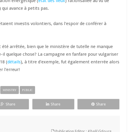
tion énergétique (
état des lieux
) rationsaliée au vu de
) qui avance à petits pas.
aient investis volontiers, dans l'espoir de conférer à
.
nt été arrêtée, bien que le ministère de tutelle ne manque
e-il quelque chose? La campagne en fanfare pour vulgariser
18 (
détails
), à titre d'exemple, fut également enterrée alors
r l'erreur!
MINISTRY
PUBLIC
Share
Share
Share
Publication Editor :
Khalil Gdoura