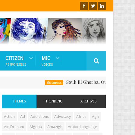
CITIZEN
MIC
RESPONSIBLE
VOICES
Souk El Ghorba, Ou Comment Soutenir Le 
Business
THEMES
TRENDING
ARCHIVES
Action
Ad
Addictions
Advocacy
Africa
Agri
Ain Draham
Algeria
Amazigh
Arabic Language