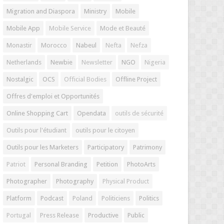
Migration and Diaspora
Ministry
Mobile
Mobile App
Mobile Service
Mode et Beauté
Monastir
Morocco
Nabeul
Nefta
Nefza
Netherlands
Newbie
Newsletter
NGO
Nigeria
Nostalgic
OCS
Official Bodies
Offline Project
Offres d'emploi et Opportunités
Online Shopping Cart
Opendata
outils de sécurité
Outils pour l'étudiant
outils pour le citoyen
Outils pour les Marketers
Participatory
Patrimony
Patriot
Personal Branding
Petition
PhotoArts
Photographer
Photography
Physical Product
Platform
Podcast
Poland
Politiciens
Politics
Portugal
Press Release
Productive
Public