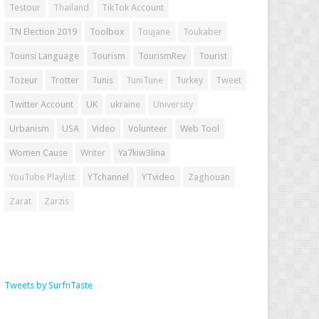
Testour
Thailand
TikTok Account
TN Election 2019
Toolbox
Toujane
Toukaber
Tounsi Language
Tourism
TourismRev
Tourist
Tozeur
Trotter
Tunis
TuniTune
Turkey
Tweet
Twitter Account
UK
ukraine
University
Urbanism
USA
Video
Volunteer
Web Tool
Women Cause
Writer
Ya7kiw3lina
YouTube Playlist
YTchannel
YTvideo
Zaghouan
Zarat
Zarzis
Tweets by SurfnTaste