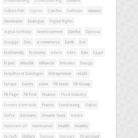
crowdfunding
crowdsourcing
Culture
Culture Pub
Cyprus
Czechia
Dahmani
dataviz
Developer
Dialogue
Digital Rights
digital-birthday
divertissement
Djerba
Djerissa
Dougga
Duo
e-commerce
Earth
Eco
Ecofriendly
Economy
edara
Edito
Edu
Egypt
El Jem
elKochk
elMarchi
Emirates
Energy
Enquêtes et Sondages
Entrepreneur
eSafir
Europe
Events
ezine
FB Event
FB Group
FB Page
FB Post
Finance
Food Industry
Forums d'entraide
France
Fundraising
Gabes
Gafsa
Germany
Greater Tunis
Haidra
Hammam-Lif
Hammamet
Health
Healthy
Hi-Tech
History
humour
Hungary
IG account