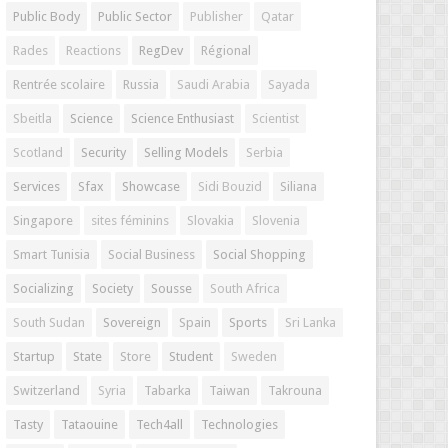
Public Body
Public Sector
Publisher
Qatar
Rades
Reactions
RegDev
Régional
Rentrée scolaire
Russia
Saudi Arabia
Sayada
Sbeitla
Science
Science Enthusiast
Scientist
Scotland
Security
Selling Models
Serbia
Services
Sfax
Showcase
Sidi Bouzid
Siliana
Singapore
sites féminins
Slovakia
Slovenia
Smart Tunisia
Social Business
Social Shopping
Socializing
Society
Sousse
South Africa
South Sudan
Sovereign
Spain
Sports
Sri Lanka
Startup
State
Store
Student
Sweden
Switzerland
Syria
Tabarka
Taiwan
Takrouna
Tasty
Tataouine
Tech4all
Technologies