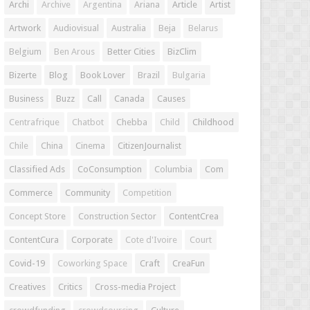
Archi
Archive
Argentina
Ariana
Article
Artist
Artwork
Audiovisual
Australia
Beja
Belarus
Belgium
Ben Arous
Better Cities
BizClim
Bizerte
Blog
Book Lover
Brazil
Bulgaria
Business
Buzz
Call
Canada
Causes
Centrafrique
Chatbot
Chebba
Child
Childhood
Chile
China
Cinema
CitizenJournalist
Classified Ads
CoConsumption
Columbia
Com
Commerce
Community
Competition
Concept Store
Construction Sector
ContentCrea
ContentCura
Corporate
Cote d'Ivoire
Court
Covid-19
Coworking Space
Craft
CreaFun
Creatives
Critics
Cross-media Project