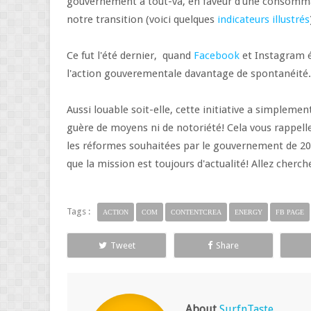
gouvernement à tout-va, en faveur d'une consomma
notre transition (voici quelques
indicateurs illustrés
Ce fut l'été dernier, quand
Facebook
et Instagram ét
l'action gouverementale davantage de spontanéité
Aussi louable soit-elle, cette initiative a simpleme
guère de moyens ni de notoriété! Cela vous rappell
les réformes souhaitées par le gouvernement de 20
que la mission est toujours d'actualité! Allez cherche
Tags :
ACTION
COM
CONTENTCREA
ENERGY
FB PAGE
Tweet
Share
About
SurfnTaste