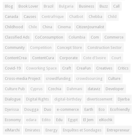
Blog
Book Lover
Brazil
Bulgaria
Business
Buzz
Call
Canada
Causes
Centrafrique
Chatbot
Chebba
Child
Childhood
Chile
China
Cinema
CitizenJournalist
Classified Ads
CoConsumption
Columbia
Com
Commerce
Community
Competition
Concept Store
Construction Sector
ContentCrea
ContentCura
Corporate
Cote d'Ivoire
Court
Covid-19
Coworking Space
Craft
CreaFun
Creatives
Critics
Cross-media Project
crowdfunding
crowdsourcing
Culture
Culture Pub
Cyprus
Czechia
Dahmani
dataviz
Developer
Dialogue
Digital Rights
digital-birthday
divertissement
Djerba
Djerissa
Dougga
Duo
e-commerce
Earth
Eco
Ecofriendly
Economy
edara
Edito
Edu
Egypt
El Jem
elKochk
elMarchi
Emirates
Energy
Enquêtes et Sondages
Entrepreneur