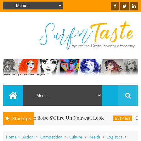
uand Le Boise S'Offre Un Nouveau Look
Offrez-Vous
Startups
Business
Home
Action
Competition
Culture
Health
Logistics