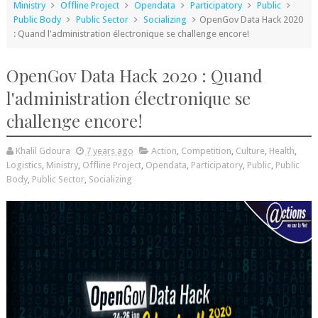
Ministry
Offline Project
Opendata
Participatory
Public
Public Body
Public Sector
Socializing
OpenGov Data Hack 2020
: Quand l'administration électronique se challenge encore!
OpenGov Data Hack 2020 : Quand
l'administration électronique se
challenge encore!
Khalil Gdoura
7 years ago
Action
,
Competition
,
Culture
,
Health
,
Logistics
,
Ministry
,
Offline Project
,
Opendata
,
Participatory
,
Public
,
Public
Body
,
Public Sector
,
Socializing