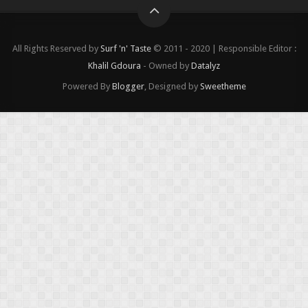
All Rights Reserved by
Surf 'n' Taste
© 2011 - 2020 | Responsible Editor :
Khalil Gdoura
- Owned by
Datalyz
Powered By
Blogger
, Designed by
Sweetheme