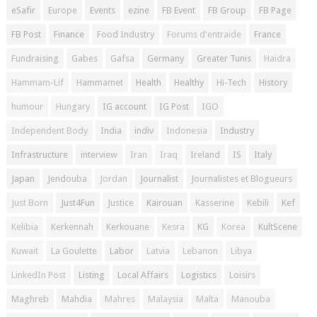
eSafir
Europe
Events
ezine
FB Event
FB Group
FB Page
FB Post
Finance
Food Industry
Forums d'entraide
France
Fundraising
Gabes
Gafsa
Germany
Greater Tunis
Haidra
Hammam-Lif
Hammamet
Health
Healthy
Hi-Tech
History
humour
Hungary
IG account
IG Post
IGO
Independent Body
India
indiv
Indonesia
Industry
Infrastructure
interview
Iran
Iraq
Ireland
IS
Italy
Japan
Jendouba
Jordan
Journalist
Journalistes et Blogueurs
Just Born
Just4Fun
Justice
Kairouan
Kasserine
Kebili
Kef
Kelibia
Kerkennah
Kerkouane
Kesra
KG
Korea
KultScene
Kuwait
La Goulette
Labor
Latvia
Lebanon
Libya
LinkedIn Post
Listing
Local Affairs
Logistics
Loisirs
Maghreb
Mahdia
Mahres
Malaysia
Malta
Manouba