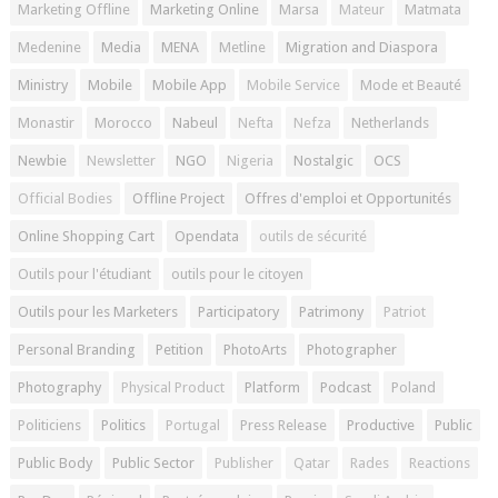
Marketing Offline
Marketing Online
Marsa
Mateur
Matmata
Medenine
Media
MENA
Metline
Migration and Diaspora
Ministry
Mobile
Mobile App
Mobile Service
Mode et Beauté
Monastir
Morocco
Nabeul
Nefta
Nefza
Netherlands
Newbie
Newsletter
NGO
Nigeria
Nostalgic
OCS
Official Bodies
Offline Project
Offres d'emploi et Opportunités
Online Shopping Cart
Opendata
outils de sécurité
Outils pour l'étudiant
outils pour le citoyen
Outils pour les Marketers
Participatory
Patrimony
Patriot
Personal Branding
Petition
PhotoArts
Photographer
Photography
Physical Product
Platform
Podcast
Poland
Politiciens
Politics
Portugal
Press Release
Productive
Public
Public Body
Public Sector
Publisher
Qatar
Rades
Reactions