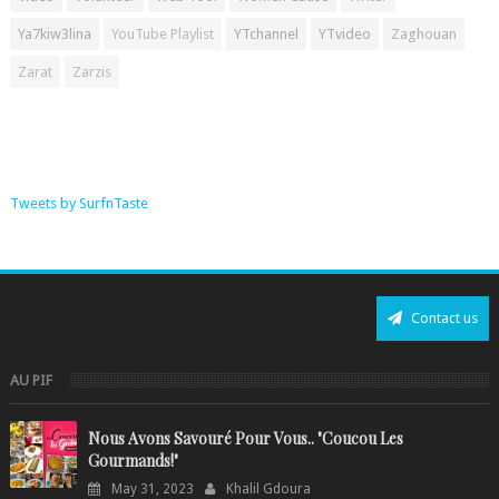
Ya7kiw3lina
YouTube Playlist
YTchannel
YTvideo
Zaghouan
Zarat
Zarzis
Tweets by SurfnTaste
Contact us
AU PIF
Nous Avons Savouré Pour Vous.. "Coucou Les
Gourmands!"
May 31, 2023
Khalil Gdoura