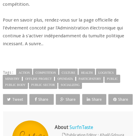
compétition.
Pour en savoir plus, rendez-vous sur la page officielle de
l'évènement concoté par l'Administration électronique qui
continue à s'activer indépendamment du tumulte politique
incessant. A suivre..
Tags :
ACTION
COMPETITION
CULTURE
HEALTH
LOGISTICS
MINISTRY
OFFLINE PROJECT
OPENDATA
PARTICIPATORY
PUBLIC
PUBLIC BODY
PUBLIC SECTOR
SOCIALIZING
Tweet
Share
Share
Share
Share
About
SurfnTaste
Publication Editor :
Khalil Gdoura