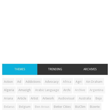
THEMES
TRENDING
ARCHIVES
Action
Ad
Addictions
Advocacy
Africa
Agri
Ain Draham
Algeria
Amazigh
Arabic Language
Archi
Archive
Argentina
Ariana
Article
Artist
Artwork
Audiovisual
Australia
Beja
Belarus
Belgium
Ben Arous
Better Cities
BizClim
Bizerte