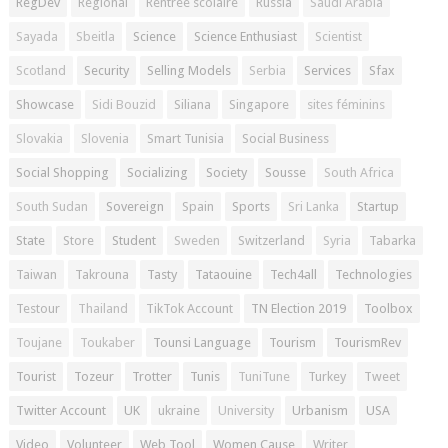
RegDev
Régional
Rentrée scolaire
Russia
Saudi Arabia
Sayada
Sbeitla
Science
Science Enthusiast
Scientist
Scotland
Security
Selling Models
Serbia
Services
Sfax
Showcase
Sidi Bouzid
Siliana
Singapore
sites féminins
Slovakia
Slovenia
Smart Tunisia
Social Business
Social Shopping
Socializing
Society
Sousse
South Africa
South Sudan
Sovereign
Spain
Sports
Sri Lanka
Startup
State
Store
Student
Sweden
Switzerland
Syria
Tabarka
Taiwan
Takrouna
Tasty
Tataouine
Tech4all
Technologies
Testour
Thailand
TikTok Account
TN Election 2019
Toolbox
Toujane
Toukaber
Tounsi Language
Tourism
TourismRev
Tourist
Tozeur
Trotter
Tunis
TuniTune
Turkey
Tweet
Twitter Account
UK
ukraine
University
Urbanism
USA
Video
Volunteer
Web Tool
Women Cause
Writer