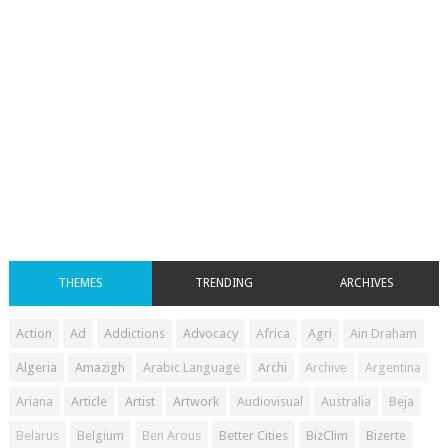
THEMES
TRENDING
ARCHIVES
Action
Ad
Addictions
Advocacy
Africa
Agri
Ain Draham
Algeria
Amazigh
Arabic Language
Archi
Archive
Argentina
Ariana
Article
Artist
Artwork
Audiovisual
Australia
Beja
Belarus
Belgium
Ben Arous
Better Cities
BizClim
Bizerte