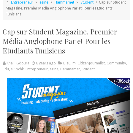
Entrepreneur
ezine
Hammamet
Student
Cap sur Student
Magazine, Premier Média Anglophone Par et Pour les Etudiants
Tunisiens
Cap sur Student Magazine, Premier
Média Anglophone Par et Pour les
Etudiants Tunisiens
Khalil Gdoura
6 years ago
BizClim
,
CitizenJournalist
,
Community
,
Edu
,
elKochk
,
Entrepreneur
,
ezine
,
Hammamet
,
Student