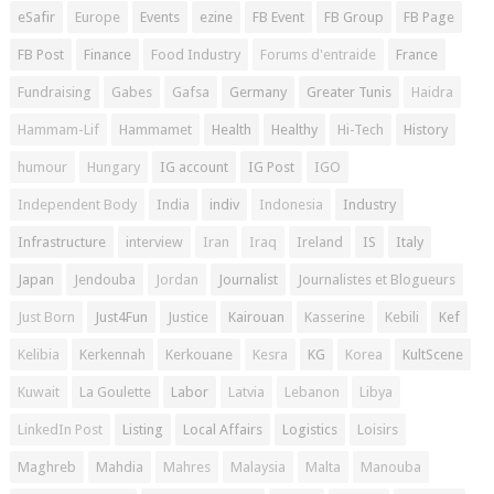
eSafir
Europe
Events
ezine
FB Event
FB Group
FB Page
FB Post
Finance
Food Industry
Forums d'entraide
France
Fundraising
Gabes
Gafsa
Germany
Greater Tunis
Haidra
Hammam-Lif
Hammamet
Health
Healthy
Hi-Tech
History
humour
Hungary
IG account
IG Post
IGO
Independent Body
India
indiv
Indonesia
Industry
Infrastructure
interview
Iran
Iraq
Ireland
IS
Italy
Japan
Jendouba
Jordan
Journalist
Journalistes et Blogueurs
Just Born
Just4Fun
Justice
Kairouan
Kasserine
Kebili
Kef
Kelibia
Kerkennah
Kerkouane
Kesra
KG
Korea
KultScene
Kuwait
La Goulette
Labor
Latvia
Lebanon
Libya
LinkedIn Post
Listing
Local Affairs
Logistics
Loisirs
Maghreb
Mahdia
Mahres
Malaysia
Malta
Manouba