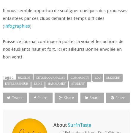
Il nous semble opportun de souligner quelques des prouesses
enfantées par ces clubs défiant les temps difficiles
(
infographies
).
Puisse ce journal continuer à porter la voix et les actions de
nos étudiants haut et fort, ici et ailleurs! Bonne envolée en
bon vent!
Tags :
BIZCLIM
CITIZENJOURNALIST
COMMUNITY
EDU
ELKOCHK
ENTREPRENEUR
EZINE
HAMMAMET
STUDENT
Tweet
Share
Share
Share
Share
About
SurfnTaste
Publication Editor :
Khalil Gdoura