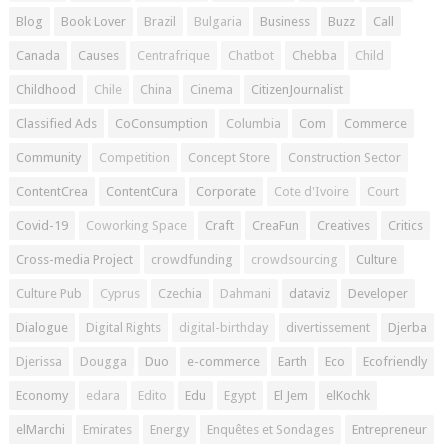
Blog
Book Lover
Brazil
Bulgaria
Business
Buzz
Call
Canada
Causes
Centrafrique
Chatbot
Chebba
Child
Childhood
Chile
China
Cinema
CitizenJournalist
Classified Ads
CoConsumption
Columbia
Com
Commerce
Community
Competition
Concept Store
Construction Sector
ContentCrea
ContentCura
Corporate
Cote d'Ivoire
Court
Covid-19
Coworking Space
Craft
CreaFun
Creatives
Critics
Cross-media Project
crowdfunding
crowdsourcing
Culture
Culture Pub
Cyprus
Czechia
Dahmani
dataviz
Developer
Dialogue
Digital Rights
digital-birthday
divertissement
Djerba
Djerissa
Dougga
Duo
e-commerce
Earth
Eco
Ecofriendly
Economy
edara
Edito
Edu
Egypt
El Jem
elKochk
elMarchi
Emirates
Energy
Enquêtes et Sondages
Entrepreneur