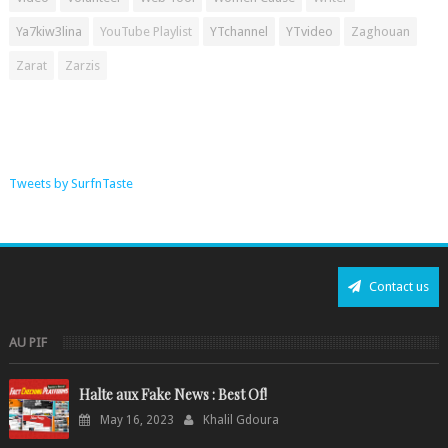
Ya7kiw3lina
YouTube Playlist
YTchannel
YTvideo
Zaghouan
Zarat
Zarzis
Tweets by SurfnTaste
Contact us
AU PIF
Halte aux Fake News : Best Of!
May 16, 2023
Khalil Gdoura