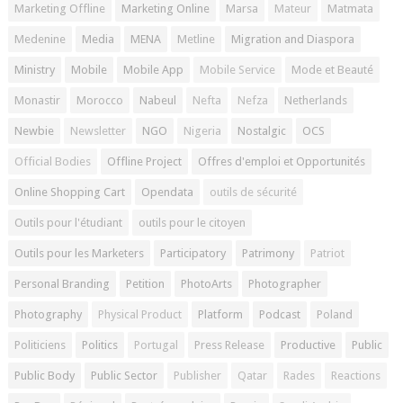
Marketing Offline
Marketing Online
Marsa
Mateur
Matmata
Medenine
Media
MENA
Metline
Migration and Diaspora
Ministry
Mobile
Mobile App
Mobile Service
Mode et Beauté
Monastir
Morocco
Nabeul
Nefta
Nefza
Netherlands
Newbie
Newsletter
NGO
Nigeria
Nostalgic
OCS
Official Bodies
Offline Project
Offres d'emploi et Opportunités
Online Shopping Cart
Opendata
outils de sécurité
Outils pour l'étudiant
outils pour le citoyen
Outils pour les Marketers
Participatory
Patrimony
Patriot
Personal Branding
Petition
PhotoArts
Photographer
Photography
Physical Product
Platform
Podcast
Poland
Politiciens
Politics
Portugal
Press Release
Productive
Public
Public Body
Public Sector
Publisher
Qatar
Rades
Reactions