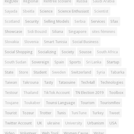
RegDev
Régional
Rentrée scolaire
Russia
Saudi Arabia
Sayada
Sbeitla
Science
Science Enthusiast
Scientist
Scotland
Security
Selling Models
Serbia
Services
Sfax
Showcase
Sidi Bouzid
Siliana
Singapore
sites féminins
Slovakia
Slovenia
Smart Tunisia
Social Business
Social Shopping
Socializing
Society
Sousse
South Africa
South Sudan
Sovereign
Spain
Sports
Sri Lanka
Startup
State
Store
Student
Sweden
Switzerland
Syria
Tabarka
Taiwan
Takrouna
Tasty
Tataouine
Tech4all
Technologies
Testour
Thailand
TikTok Account
TN Election 2019
Toolbox
Toujane
Toukaber
Tounsi Language
Tourism
TourismRev
Tourist
Tozeur
Trotter
Tunis
TuniTune
Turkey
Tweet
Twitter Account
UK
ukraine
University
Urbanism
USA
Video
Volunteer
Web Tool
Women Cause
Writer