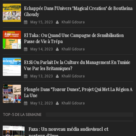
Echappée Dans l'Univers "Magical Creation" de Boutheina
Ghoudy
May 15, 2023
Khalil Gdoura
El Taka : Ou Quand Une Campagne de Sensibilisation
Passe de Vie à Trépa
May 14, 2023
Khalil Gdoura
Et Si On Parlait De la Culture du Management En Tunisie
Vue Par les Britanniques?
May 13, 2023
Khalil Gdoura
Plongée Dans "Tozeur Dunes", Projet Qui Met La Région A
La Une
May 12, 2023
Khalil Gdoura
TOP-5 DE LA SEMAINE
Faza : Un nouveau média audiovisuel et
porteur d'âme