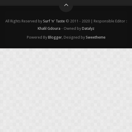
All Rights Reserved by
Surf 'n' Taste
© 2011 - 2020 | Responsible Editor :
Khalil Gdoura
- Owned by
Datalyz
Powered By
Blogger
, Designed by
Sweetheme