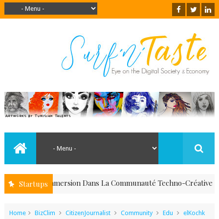
Immersion Dans La Communauté Techno-Créative SeekMa
Startups
tion
Home
BizClim
CitizenJournalist
Community
Edu
elKochk