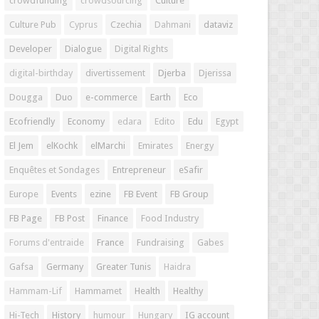
crowdfunding
crowdsourcing
Culture
Culture Pub
Cyprus
Czechia
Dahmani
dataviz
Developer
Dialogue
Digital Rights
digital-birthday
divertissement
Djerba
Djerissa
Dougga
Duo
e-commerce
Earth
Eco
Ecofriendly
Economy
edara
Edito
Edu
Egypt
El Jem
elKochk
elMarchi
Emirates
Energy
Enquêtes et Sondages
Entrepreneur
eSafir
Europe
Events
ezine
FB Event
FB Group
FB Page
FB Post
Finance
Food Industry
Forums d'entraide
France
Fundraising
Gabes
Gafsa
Germany
Greater Tunis
Haidra
Hammam-Lif
Hammamet
Health
Healthy
Hi-Tech
History
humour
Hungary
IG account