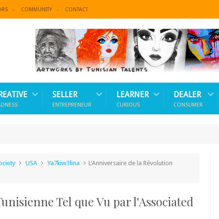
ORS
COMMUNITY
CONTACT
REATIVE
SELLER
LEARNER
DEALER
ADNESS
ENTREPRENEUR
CURIOUS
CONSUMER
ociety
USA
Ya7kiw3lina
L'Anniversaire de la Révolution
Tunisienne Tel que Vu par l'Associated