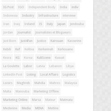
IG Post
IGO
Independent Body
India
indiv
Indonesia
Industry
Infrastructure
interview
Iran
Iraq
Ireland
IS
Italy
Japan
Jendouba
Jordan
Journalist
Journalistes et Blogueurs
Just Born
Just4Fun
Justice
Kairouan
Kasserine
Kebili
Kef
Kelibia
Kerkennah
Kerkouane
Kesra
KG
Korea
KultScene
Kuwait
La Goulette
Labor
Latvia
Lebanon
Libya
LinkedIn Post
Listing
Local Affairs
Logistics
Loisirs
Maghreb
Mahdia
Mahres
Malaysia
Malta
Manouba
Marketing Offline
Marketing Online
Marsa
Mateur
Matmata
Medenine
Media
MENA
Metline