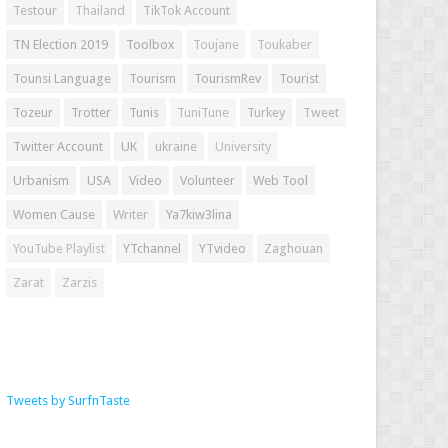
Testour
Thailand
TikTok Account
TN Election 2019
Toolbox
Toujane
Toukaber
Tounsi Language
Tourism
TourismRev
Tourist
Tozeur
Trotter
Tunis
TuniTune
Turkey
Tweet
Twitter Account
UK
ukraine
University
Urbanism
USA
Video
Volunteer
Web Tool
Women Cause
Writer
Ya7kiw3lina
YouTube Playlist
YTchannel
YTvideo
Zaghouan
Zarat
Zarzis
Tweets by SurfnTaste