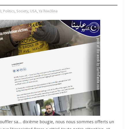
O
,
Politics
,
Society
,
USA
,
Ya7kiw3lina
souffler sa... dixième bougie, nous nous sommes offerts un