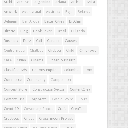
Archi
Archive
Argentina
Ariana
Article
Artist
Artwork
Audiovisual
Australia
Beja
Belarus
Belgium
Ben Arous
Better Cities
BizClim
Bizerte
Blog
Book Lover
Brazil
Bulgaria
Business
Buzz
Call
Canada
Causes
Centrafrique
Chatbot
Chebba
Child
Childhood
Chile
China
Cinema
CitizenJournalist
Classified Ads
CoConsumption
Columbia
Com
Commerce
Community
Competition
Concept Store
Construction Sector
ContentCrea
ContentCura
Corporate
Cote d'Ivoire
Court
Covid-19
Coworking Space
Craft
CreaFun
Creatives
Critics
Cross-media Project