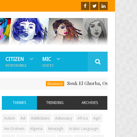
CITIZEN
MIC
RESPONSIBLE
VOICES
Souk El Ghorba, Ou Comment Soutenir Le 
Business
THEMES
TRENDING
ARCHIVES
Action
Ad
Addictions
Advocacy
Africa
Agri
Ain Draham
Algeria
Amazigh
Arabic Language