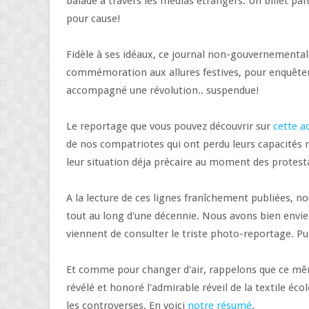
balade à travers les médias étrangers. Un billet paru
pour cause!
Fidèle à ses idéaux, ce journal non-gouvernemental 
commémoration aux allures festives, pour enquêter 
accompagné une révolution.. suspendue!
Le reportage que vous pouvez découvrir sur
cette a
de nos compatriotes qui ont perdu leurs capacités
leur situation déja précaire au moment des protest
A la lecture de ces lignes franîchement publiées, n
tout au long d'une décennie. Nous avons bien envie 
viennent de consulter le triste photo-reportage. P
Et comme pour changer d'air, rappelons que ce mê
révélé et honoré l'admirable réveil de la textile éc
les controverses. En voici
notre résumé
.