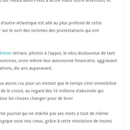
 sur l'Associated Press a attiré toute notre attention, et
d'outre-Atlantique est allé au plus profond de cette
sur le sort des victimes des protestations qui ont
dresse
retrace, photos à l'appui, le vécu douloureux de tant
 motrices, voire même leur autonomie financière, aggravant
ations, dix ans auparavant.
ous avons cru pour un instant que le temps s'est immobilisé
de le croire, au regard des 16 millions d'abonnés qui
uisse les choses changer pour de bon!
me journal qui ne mâche pas ses mots a tout de même
ologique sous nos cieux, grâce à cette révolution de toutes