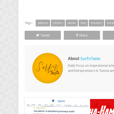
Tags :
ARTICLE
CRITICS
MEDIA
NGO
POLITICS
SOCI
Tweet
Share
About
SurfnTaste
Daily Focus on inspirational ar
and Entrepreneurs in Tunisia a