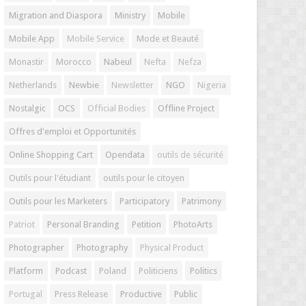
Migration and Diaspora
Ministry
Mobile
Mobile App
Mobile Service
Mode et Beauté
Monastir
Morocco
Nabeul
Nefta
Nefza
Netherlands
Newbie
Newsletter
NGO
Nigeria
Nostalgic
OCS
Official Bodies
Offline Project
Offres d'emploi et Opportunités
Online Shopping Cart
Opendata
outils de sécurité
Outils pour l'étudiant
outils pour le citoyen
Outils pour les Marketers
Participatory
Patrimony
Patriot
Personal Branding
Petition
PhotoArts
Photographer
Photography
Physical Product
Platform
Podcast
Poland
Politiciens
Politics
Portugal
Press Release
Productive
Public