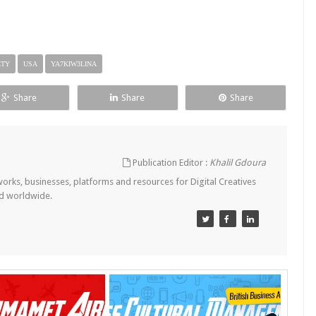
ETY
USA
YA7KIW3LINA
Share
Share
Share
Publication Editor :
Khalil Gdoura
tworks, businesses, platforms and resources for Digital Creatives
nd worldwide.