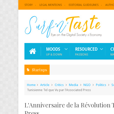
STORY
LEGAL MENTIONS
EDITORIAL GUIDELINES
AUTH
MOODS
RESOURCED
C
UP & DOWN
PASSIONS
M
Startups
Home
Article
Critics
Media
NGO
Politics
S
Tunisienne Tel que Vu par l'Associated Press
L'Anniversaire de la Révolution 
Press