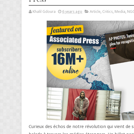
Khalil Gdoura
6 years ago
Article
,
Critics
,
Media
,
NG
Curieux des échos de notre révolution qui vient de 