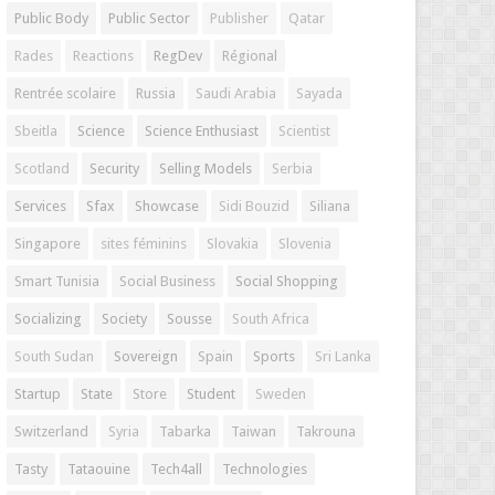
Public Body
Public Sector
Publisher
Qatar
Rades
Reactions
RegDev
Régional
Rentrée scolaire
Russia
Saudi Arabia
Sayada
Sbeitla
Science
Science Enthusiast
Scientist
Scotland
Security
Selling Models
Serbia
Services
Sfax
Showcase
Sidi Bouzid
Siliana
Singapore
sites féminins
Slovakia
Slovenia
Smart Tunisia
Social Business
Social Shopping
Socializing
Society
Sousse
South Africa
South Sudan
Sovereign
Spain
Sports
Sri Lanka
Startup
State
Store
Student
Sweden
Switzerland
Syria
Tabarka
Taiwan
Takrouna
Tasty
Tataouine
Tech4all
Technologies