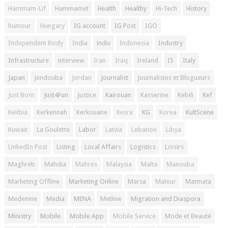
Hammam-Lif
Hammamet
Health
Healthy
Hi-Tech
History
humour
Hungary
IG account
IG Post
IGO
Independent Body
India
indiv
Indonesia
Industry
Infrastructure
interview
Iran
Iraq
Ireland
IS
Italy
Japan
Jendouba
Jordan
Journalist
Journalistes et Blogueurs
Just Born
Just4Fun
Justice
Kairouan
Kasserine
Kebili
Kef
Kelibia
Kerkennah
Kerkouane
Kesra
KG
Korea
KultScene
Kuwait
La Goulette
Labor
Latvia
Lebanon
Libya
LinkedIn Post
Listing
Local Affairs
Logistics
Loisirs
Maghreb
Mahdia
Mahres
Malaysia
Malta
Manouba
Marketing Offline
Marketing Online
Marsa
Mateur
Matmata
Medenine
Media
MENA
Metline
Migration and Diaspora
Ministry
Mobile
Mobile App
Mobile Service
Mode et Beauté