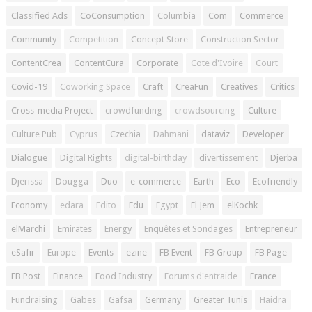
Classified Ads
CoConsumption
Columbia
Com
Commerce
Community
Competition
Concept Store
Construction Sector
ContentCrea
ContentCura
Corporate
Cote d'Ivoire
Court
Covid-19
Coworking Space
Craft
CreaFun
Creatives
Critics
Cross-media Project
crowdfunding
crowdsourcing
Culture
Culture Pub
Cyprus
Czechia
Dahmani
dataviz
Developer
Dialogue
Digital Rights
digital-birthday
divertissement
Djerba
Djerissa
Dougga
Duo
e-commerce
Earth
Eco
Ecofriendly
Economy
edara
Edito
Edu
Egypt
El Jem
elKochk
elMarchi
Emirates
Energy
Enquêtes et Sondages
Entrepreneur
eSafir
Europe
Events
ezine
FB Event
FB Group
FB Page
FB Post
Finance
Food Industry
Forums d'entraide
France
Fundraising
Gabes
Gafsa
Germany
Greater Tunis
Haidra