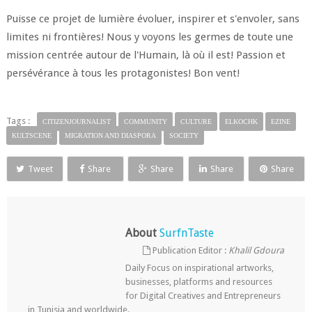
Puisse ce projet de lumière évoluer, inspirer et s'envoler, sans
limites ni frontières! Nous y voyons les germes de toute une
mission centrée autour de l'Humain, là où il est! Passion et
persévérance à tous les protagonistes! Bon vent!
Tags :
CITIZENJOURNALIST
COMMUNITY
CULTURE
ELKOCHK
EZINE
KULTSCENE
MIGRATION AND DIASPORA
SOCIETY
Tweet
Share
Share
Share
Share
About
SurfnTaste
Publication Editor :
Khalil Gdoura
Daily Focus on inspirational artworks,
businesses, platforms and resources
for Digital Creatives and Entrepreneurs
in Tunisia and worldwide.