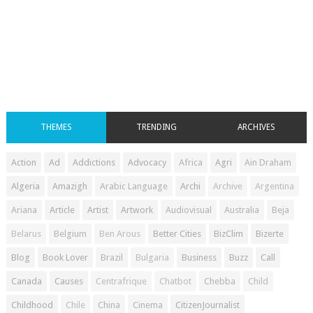
THEMES
TRENDING
ARCHIVES
Action
Ad
Addictions
Advocacy
Africa
Agri
Ain Draham
Algeria
Amazigh
Arabic Language
Archi
Archive
Argentina
Ariana
Article
Artist
Artwork
Audiovisual
Australia
Beja
Belarus
Belgium
Ben Arous
Better Cities
BizClim
Bizerte
Blog
Book Lover
Brazil
Bulgaria
Business
Buzz
Call
Canada
Causes
Centrafrique
Chatbot
Chebba
Child
Childhood
Chile
China
Cinema
CitizenJournalist