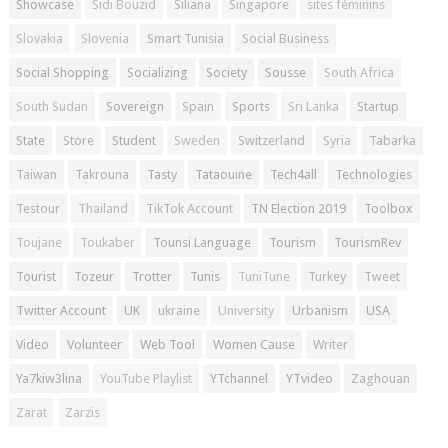
Showcase
Sidi Bouzid
Siliana
Singapore
sites féminins
Slovakia
Slovenia
Smart Tunisia
Social Business
Social Shopping
Socializing
Society
Sousse
South Africa
South Sudan
Sovereign
Spain
Sports
Sri Lanka
Startup
State
Store
Student
Sweden
Switzerland
Syria
Tabarka
Taiwan
Takrouna
Tasty
Tataouine
Tech4all
Technologies
Testour
Thailand
TikTok Account
TN Election 2019
Toolbox
Toujane
Toukaber
Tounsi Language
Tourism
TourismRev
Tourist
Tozeur
Trotter
Tunis
TuniTune
Turkey
Tweet
Twitter Account
UK
ukraine
University
Urbanism
USA
Video
Volunteer
Web Tool
Women Cause
Writer
Ya7kiw3lina
YouTube Playlist
YTchannel
YTvideo
Zaghouan
Zarat
Zarzis