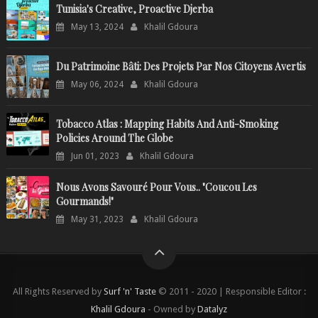
Tunisia's Creative, Proactive Djerba
May 13, 2024
Khalil Gdoura
Du Patrimoine Bâti: Des Projets Par Nos Citoyens Avertis
May 06, 2024
Khalil Gdoura
Tobacco Atlas : Mapping Habits And Anti-Smoking
Policies Around The Globe
Jun 01, 2023
Khalil Gdoura
Nous Avons Savouré Pour Vous.. "Coucou Les
Gourmands!"
May 31, 2023
Khalil Gdoura
All Rights Reserved by
Surf 'n' Taste
© 2011 - 2020 | Responsible Editor :
Khalil Gdoura
- Owned by
Datalyz