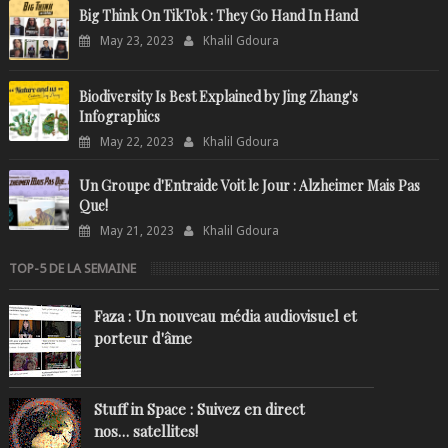
Big Think On TikTok : They Go Hand In Hand
May 23, 2023
Khalil Gdoura
Biodiversity Is Best Explained by Jing Zhang's
Infographics
May 22, 2023
Khalil Gdoura
Un Groupe d'Entraide Voit le Jour : Alzheimer Mais Pas
Que!
May 21, 2023
Khalil Gdoura
TOP-5 DE LA SEMAINE
Faza : Un nouveau média audiovisuel et
porteur d'âme
Stuff in Space : Suivez en direct
nos… satellites!