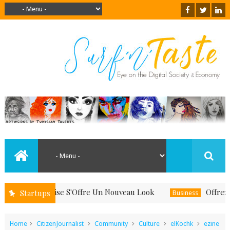
and Le Boise S'Offre Un Nouveau Look
Offrez-Vous 
Startups
Business
Home
CitizenJournalist
Community
Culture
elKochk
ezine