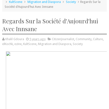
KultScene
Migration and Diaspora
Society
Regards Sur la
Société d'Aujourd'hui Avec Innsane
Regards Sur la Société d'Aujourd'hui
Avec Innsane
Khalil Gdoura
5 years ago
CitizenJournalist
,
Community
,
Culture
,
elKochk
,
ezine
,
KultScene
,
Migration and Diaspora
,
Society