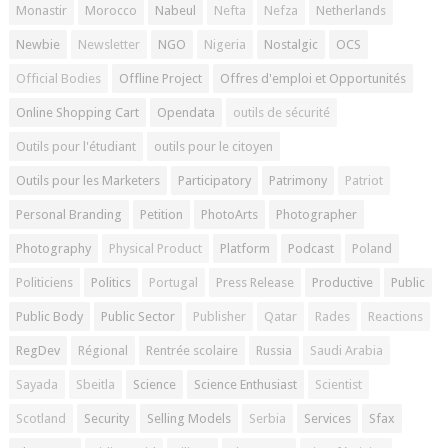
Monastir
Morocco
Nabeul
Nefta
Nefza
Netherlands
Newbie
Newsletter
NGO
Nigeria
Nostalgic
OCS
Official Bodies
Offline Project
Offres d'emploi et Opportunités
Online Shopping Cart
Opendata
outils de sécurité
Outils pour l'étudiant
outils pour le citoyen
Outils pour les Marketers
Participatory
Patrimony
Patriot
Personal Branding
Petition
PhotoArts
Photographer
Photography
Physical Product
Platform
Podcast
Poland
Politiciens
Politics
Portugal
Press Release
Productive
Public
Public Body
Public Sector
Publisher
Qatar
Rades
Reactions
RegDev
Régional
Rentrée scolaire
Russia
Saudi Arabia
Sayada
Sbeitla
Science
Science Enthusiast
Scientist
Scotland
Security
Selling Models
Serbia
Services
Sfax