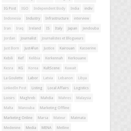
IG Post
IGO
Independent Body
India
indiv
Indonesia
Industry
Infrastructure
interview
Iran
Iraq
Ireland
IS
Italy
Japan
Jendouba
Jordan
Journalist
Journalistes et Blogueurs
Just Born
Just4Fun
Justice
Kairouan
Kasserine
Kebili
Kef
Kelibia
Kerkennah
Kerkouane
Kesra
KG
Korea
KultScene
Kuwait
La Goulette
Labor
Latvia
Lebanon
Libya
LinkedIn Post
Listing
Local Affairs
Logistics
Loisirs
Maghreb
Mahdia
Mahres
Malaysia
Malta
Manouba
Marketing Offline
Marketing Online
Marsa
Mateur
Matmata
Medenine
Media
MENA
Metline