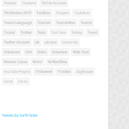
Testour
Thailand
TikTok Account
TN Election 2019
Toolbox
Toujane
Toukaber
Tounsi Language
Tourism
TourismRev
Tourist
Tozeur
Trotter
Tunis
TuniTune
Turkey
Tweet
Twitter Account
UK
ukraine
University
Urbanism
USA
Video
Volunteer
Web Tool
Women Cause
Writer
Ya7kiw3lina
YouTube Playlist
YTchannel
YTvideo
Zaghouan
Zarat
Zarzis
Tweets by SurfnTaste