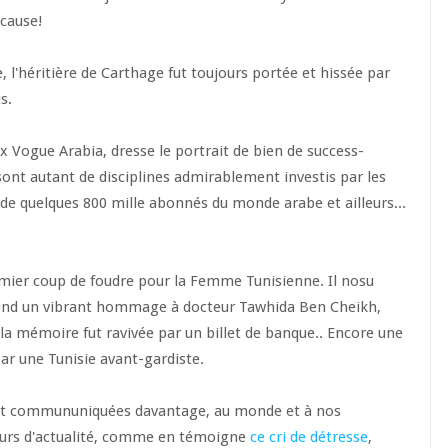
 cause!
e, l'héritière de Carthage fut toujours portée et hissée par
us.
ux Vogue Arabia, dresse le portrait de bien de success-
 sont autant de disciplines admirablement investis par les
at de quelques 800 mille abonnés du monde arabe et ailleurs...
mier coup de foudre pour la Femme Tunisienne. Il nosu
end un vibrant hommage à docteur Tawhida Ben Cheikh,
a mémoire fut ravivée par un billet de banque.. Encore une
r une Tunisie avant-gardiste.
 et commununiquées davantage, au monde et à nos
urs d'actualité, comme en témoigne
ce cri de détresse
,