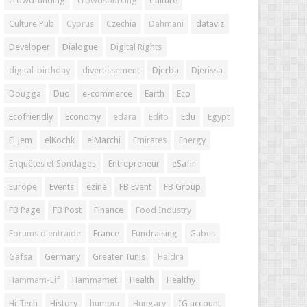
crowdfunding
crowdsourcing
Culture
Culture Pub
Cyprus
Czechia
Dahmani
dataviz
Developer
Dialogue
Digital Rights
digital-birthday
divertissement
Djerba
Djerissa
Dougga
Duo
e-commerce
Earth
Eco
Ecofriendly
Economy
edara
Edito
Edu
Egypt
El Jem
elKochk
elMarchi
Emirates
Energy
Enquêtes et Sondages
Entrepreneur
eSafir
Europe
Events
ezine
FB Event
FB Group
FB Page
FB Post
Finance
Food Industry
Forums d'entraide
France
Fundraising
Gabes
Gafsa
Germany
Greater Tunis
Haidra
Hammam-Lif
Hammamet
Health
Healthy
Hi-Tech
History
humour
Hungary
IG account