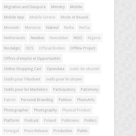
Migration and Diaspora
Ministry
Mobile
Mobile App
Mobile Service
Mode et Beauté
Monastir
Morocco
Nabeul
Nefta
Nefza
Netherlands
Newbie
Newsletter
NGO
Nigeria
Nostalgic
OCS
Official Bodies
Offline Project
Offres d'emploi et Opportunités
Online Shopping Cart
Opendata
outils de sécurité
Outils pour l'étudiant
outils pour le citoyen
Outils pour les Marketers
Participatory
Patrimony
Patriot
Personal Branding
Petition
PhotoArts
Photographer
Photography
Physical Product
Platform
Podcast
Poland
Politiciens
Politics
Portugal
Press Release
Productive
Public