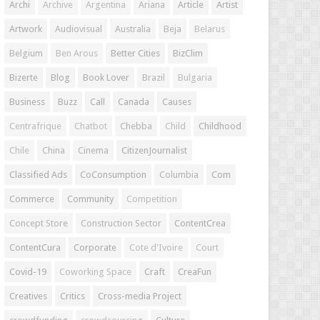
Archi
Archive
Argentina
Ariana
Article
Artist
Artwork
Audiovisual
Australia
Beja
Belarus
Belgium
Ben Arous
Better Cities
BizClim
Bizerte
Blog
Book Lover
Brazil
Bulgaria
Business
Buzz
Call
Canada
Causes
Centrafrique
Chatbot
Chebba
Child
Childhood
Chile
China
Cinema
CitizenJournalist
Classified Ads
CoConsumption
Columbia
Com
Commerce
Community
Competition
Concept Store
Construction Sector
ContentCrea
ContentCura
Corporate
Cote d'Ivoire
Court
Covid-19
Coworking Space
Craft
CreaFun
Creatives
Critics
Cross-media Project