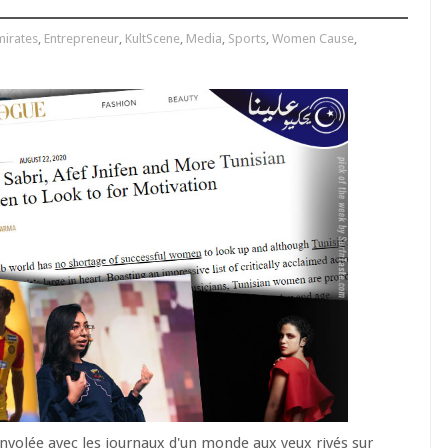
mirates
,
Entrepreneur
,
KultScene
,
Media
,
Sports
,
Women Cause
,
volée avec les journaux d'un monde aux yeux rivés sur