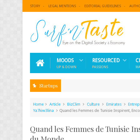
STORY
LEGAL MENTIONS
EDITORIAL GUIDELINES
AUTH
MOODS
RESOURCED
C
UP & DOWN
PASSIONS
M
Startups
Home
Article
BizClim
Culture
Emirates
Entrep
Ya7kiw3lina
Quand les Femmes de Tunisie Inspirent, Enc
Quand les Femmes de Tunisie In
du Monde