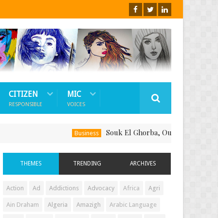
CITIZEN
MIC
RESPONSIBLE
VOICES
Souk El Ghorba, Ou Comment Soutenir Le 
Business
THEMES
TRENDING
ARCHIVES
Action
Ad
Addictions
Advocacy
Africa
Agri
Ain Draham
Algeria
Amazigh
Arabic Language