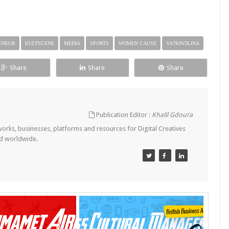
ENEUR
KULTSCENE
MEDIA
SPORTS
WOMEN CAUSE
YA7KIW3LINA
Share
Share
Share
Publication Editor :
Khalil Gdoura
tworks, businesses, platforms and resources for Digital Creatives
nd worldwide.