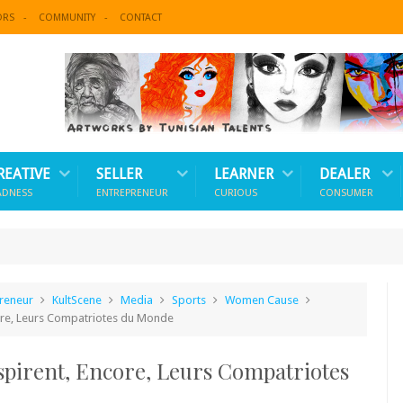
ORS
COMMUNITY
CONTACT
REATIVE
SELLER
LEARNER
DEALER
ADNESS
ENTREPRENEUR
CURIOUS
CONSUMER
reneur
KultScene
Media
Sports
Women Cause
ore, Leurs Compatriotes du Monde
spirent, Encore, Leurs Compatriotes