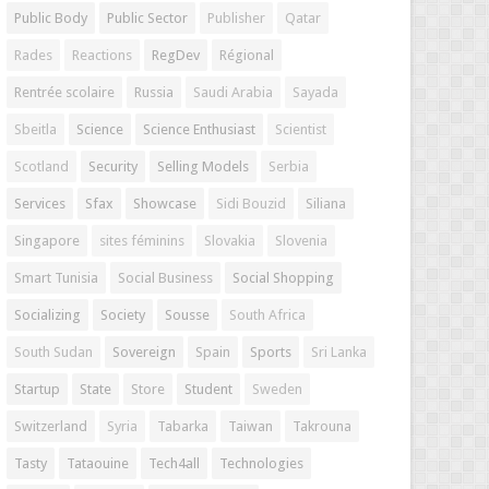
Public Body
Public Sector
Publisher
Qatar
Rades
Reactions
RegDev
Régional
Rentrée scolaire
Russia
Saudi Arabia
Sayada
Sbeitla
Science
Science Enthusiast
Scientist
Scotland
Security
Selling Models
Serbia
Services
Sfax
Showcase
Sidi Bouzid
Siliana
Singapore
sites féminins
Slovakia
Slovenia
Smart Tunisia
Social Business
Social Shopping
Socializing
Society
Sousse
South Africa
South Sudan
Sovereign
Spain
Sports
Sri Lanka
Startup
State
Store
Student
Sweden
Switzerland
Syria
Tabarka
Taiwan
Takrouna
Tasty
Tataouine
Tech4all
Technologies