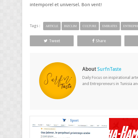
intemporel et universel. Bon vent!
Tags :
ARTICLE
BIZCLIM
CULTURE
EMIRATES
ENTREPR
Tweet
Share
About
SurfnTaste
Daily Focus on inspirational ar
and Entrepreneurs in Tunisia a