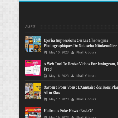
AU PIF
Djerba Impressions Ou Les Chroniques
Photographiques De Natascha Münkemüller
May 19, 2023
Khalil Gdoura
A Web Tool To Resize Videos For Instagram, 
Free!
May 18, 2023
Khalil Gdoura
Savouré Pour Vous : L'Annuaire des Bons Pla
All in Sfax
May 17, 2023
Khalil Gdoura
Halte aux Fake News : Best Of!
May 16, 2023
Khalil Gdoura