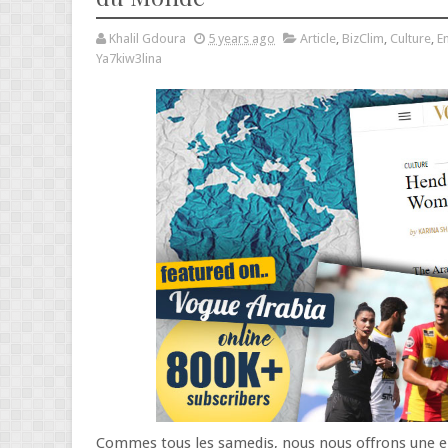
Khalil Gdoura
5 years ago
Article
,
BizClim
,
Culture
,
E
Ya7kiw3lina
Commes tous les samedis, nous nous offrons une en