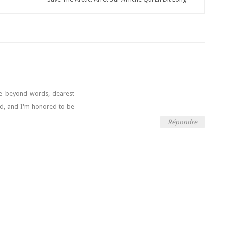
de beyond words, dearest
iend, and I'm honored to be
Répondre