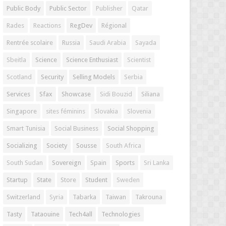
Public Body
Public Sector
Publisher
Qatar
Rades
Reactions
RegDev
Régional
Rentrée scolaire
Russia
Saudi Arabia
Sayada
Sbeitla
Science
Science Enthusiast
Scientist
Scotland
Security
Selling Models
Serbia
Services
Sfax
Showcase
Sidi Bouzid
Siliana
Singapore
sites féminins
Slovakia
Slovenia
Smart Tunisia
Social Business
Social Shopping
Socializing
Society
Sousse
South Africa
South Sudan
Sovereign
Spain
Sports
Sri Lanka
Startup
State
Store
Student
Sweden
Switzerland
Syria
Tabarka
Taiwan
Takrouna
Tasty
Tataouine
Tech4all
Technologies