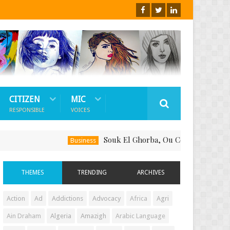
CITIZEN
MIC
RESPONSIBLE
VOICES
Souk El Ghorba, Ou Comment Soutenir Le Fa
Business
THEMES
TRENDING
ARCHIVES
Action
Ad
Addictions
Advocacy
Africa
Agri
Ain Draham
Algeria
Amazigh
Arabic Language