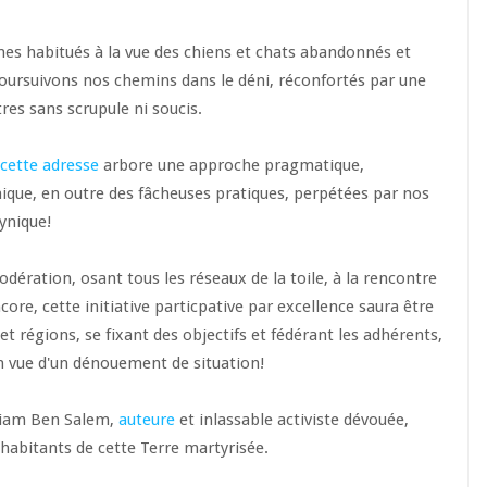
es habitués à la vue des chiens et chats abandonnés et
 poursuivons nos chemins dans le déni, réconfortés par une
tres sans scrupule ni soucis.
cette adresse
arbore une approche pragmatique,
nique, en outre des fâcheuses pratiques, perpétées par nos
cynique!
odération, osant tous les réseaux de la toile, à la rencontre
core, cette initiative particpative par excellence saura être
 régions, se fixant des objectifs et fédérant les adhérents,
en vue d'un dénouement de situation!
yriam Ben Salem,
auteure
et inlassable activiste dévouée,
cohabitants de cette Terre martyrisée.