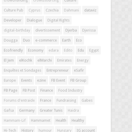
crowdfunding
crowdsourcing
Culture
Culture Pub
Cyprus
Czechia
Dahmani
dataviz
Developer
Dialogue
Digital Rights
digital-birthday
divertissement
Djerba
Djerissa
Dougga
Duo
e-commerce
Earth
Eco
Ecofriendly
Economy
edara
Edito
Edu
Egypt
El Jem
elKochk
elMarchi
Emirates
Energy
Enquêtes et Sondages
Entrepreneur
eSafir
Europe
Events
ezine
FB Event
FB Group
FB Page
FB Post
Finance
Food Industry
Forums d'entraide
France
Fundraising
Gabes
Gafsa
Germany
Greater Tunis
Haidra
Hammam-Lif
Hammamet
Health
Healthy
Hi-Tech
History
humour
Hungary
IG account