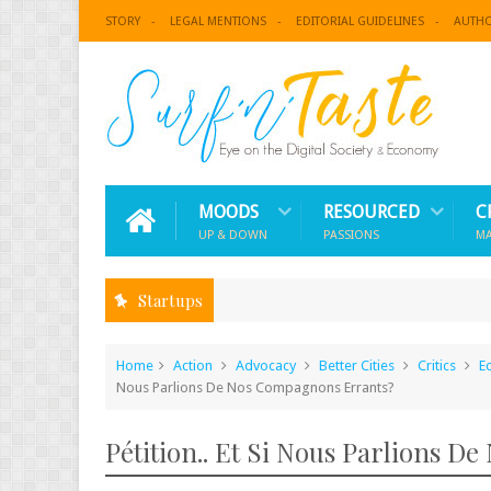
STORY
LEGAL MENTIONS
EDITORIAL GUIDELINES
AUTH
MOODS
RESOURCED
C
UP & DOWN
PASSIONS
M
Startups
Home
Action
Advocacy
Better Cities
Critics
E
Nous Parlions De Nos Compagnons Errants?
Pétition.. Et Si Nous Parlions 