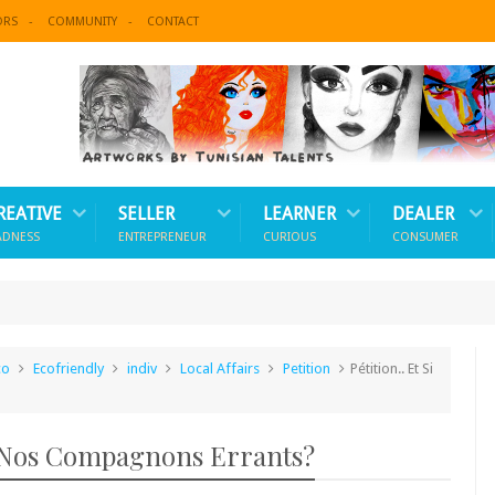
ORS
COMMUNITY
CONTACT
REATIVE
SELLER
LEARNER
DEALER
ADNESS
ENTREPRENEUR
CURIOUS
CONSUMER
co
Ecofriendly
indiv
Local Affairs
Petition
Pétition.. Et Si
De Nos Compagnons Errants?