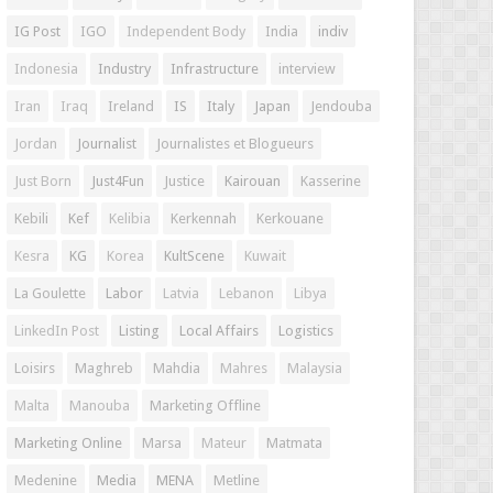
IG Post
IGO
Independent Body
India
indiv
Indonesia
Industry
Infrastructure
interview
Iran
Iraq
Ireland
IS
Italy
Japan
Jendouba
Jordan
Journalist
Journalistes et Blogueurs
Just Born
Just4Fun
Justice
Kairouan
Kasserine
Kebili
Kef
Kelibia
Kerkennah
Kerkouane
Kesra
KG
Korea
KultScene
Kuwait
La Goulette
Labor
Latvia
Lebanon
Libya
LinkedIn Post
Listing
Local Affairs
Logistics
Loisirs
Maghreb
Mahdia
Mahres
Malaysia
Malta
Manouba
Marketing Offline
Marketing Online
Marsa
Mateur
Matmata
Medenine
Media
MENA
Metline