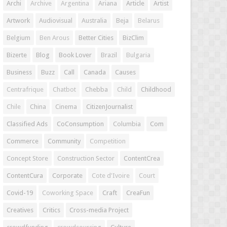
Archi
Archive
Argentina
Ariana
Article
Artist
Artwork
Audiovisual
Australia
Beja
Belarus
Belgium
Ben Arous
Better Cities
BizClim
Bizerte
Blog
Book Lover
Brazil
Bulgaria
Business
Buzz
Call
Canada
Causes
Centrafrique
Chatbot
Chebba
Child
Childhood
Chile
China
Cinema
CitizenJournalist
Classified Ads
CoConsumption
Columbia
Com
Commerce
Community
Competition
Concept Store
Construction Sector
ContentCrea
ContentCura
Corporate
Cote d'Ivoire
Court
Covid-19
Coworking Space
Craft
CreaFun
Creatives
Critics
Cross-media Project