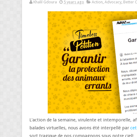
Khalil Gdoura
5 years ago
Action
,
Advocacy
,
Better C
L'action de la semaine, virulente et intemporelle, a
balades virtuelles, nous avons été interpellé par
cet
sort tragique de nos compagnons sous notre ciel!