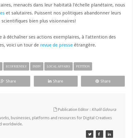
ires, menacés dans leur habitatà l'échelle planétaire, nous
es
et salutaires. Puissent nos politiques abandonner leurs
 scientifiques bien plus visionnaires!
e à déchaîner ses actions exemplaires, à l'attention des
es, voici un tour de
revue de presse
étrangère.
ECOFRIENDLY
INDIV
LOCAL AFFAIRS
PETITION
Share
Share
Share
Publication Editor :
Khalil Gdoura
tworks, businesses, platforms and resources for Digital Creatives
nd worldwide.