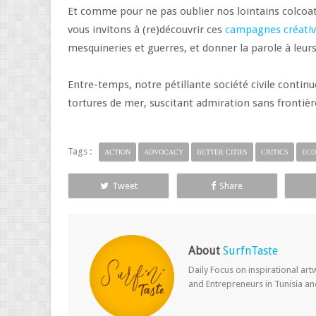
Et comme pour ne pas oublier nos lointains colcoata
vous invitons à (re)découvrir ces
campagnes créativ
mesquineries et guerres, et donner la parole à leurs
Entre-temps, notre pétillante société civile continu
tortures de mer, suscitant admiration sans frontièr
Tags :
ACTION
ADVOCACY
BETTER CITIES
CRITICS
ECO
Tweet
Share
About
SurfnTaste
Daily Focus on inspirational ar
and Entrepreneurs in Tunisia a