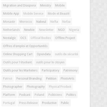
Migration and Diaspora
Ministry
Mobile
Mobile App
Mobile Service
Mode et Beauté
Monastir
Morocco
Nabeul
Nefta
Nefza
Netherlands
Newbie
Newsletter
NGO
Nigeria
Nostalgic
OCS
Official Bodies
Offline Project
Offres d'emploi et Opportunités
Online Shopping Cart
Opendata
outils de sécurité
Outils pour l'étudiant
outils pour le citoyen
Outils pour les Marketers
Participatory
Patrimony
Patriot
Personal Branding
Petition
PhotoArts
Photographer
Photography
Physical Product
Platform
Podcast
Poland
Politiciens
Politics
Portugal
Press Release
Productive
Public