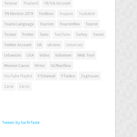
Testour
Thailand
TikTok Account
TN Election 2019
Toolbox
Toujane
Toukaber
Tounsi Language
Tourism
TourismRev
Tourist
Tozeur
Trotter
Tunis
TuniTune
Turkey
Tweet
Twitter Account
UK
ukraine
University
Urbanism
USA
Video
Volunteer
Web Tool
Women Cause
Writer
Ya7kiw3lina
YouTube Playlist
YTchannel
YTvideo
Zaghouan
Zarat
Zarzis
Tweets by SurfnTaste