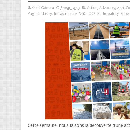
Khalil Gdoura
5 years ago
Action
,
Advocacy
,
Agri
,
C
Page
,
Industry
,
Infrastructure
,
NGO
,
OCS
,
Participatory
,
Show
Cette semaine, nous faisons la découverte d'une act