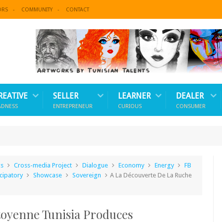
ORS
COMMUNITY
CONTACT
REATIVE
SELLER
LEARNER
DEALER
ADNESS
ENTREPRENEUR
CURIOUS
CONSUMER
cs
Cross-media Project
Dialogue
Economy
Energy
FB
icipatory
Showcase
Sovereign
A La Découverte De La Ruche
toyenne Tunisia Produces