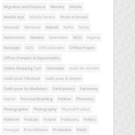
Migration and Diaspora
Ministry
Mobile
Mobile App
Mobile Service
Mode et Beauté
Monastir
Morocco
Nabeul
Nefta
Nefza
Netherlands
Newbie
Newsletter
NGO
Nigeria
Nostalgic
OCS
Official Bodies
Offline Project
Offres d'emploi et Opportunités
Online Shopping Cart
Opendata
outils de sécurité
Outils pour l'étudiant
outils pour le citoyen
Outils pour les Marketers
Participatory
Patrimony
Patriot
Personal Branding
Petition
PhotoArts
Photographer
Photography
Physical Product
Platform
Podcast
Poland
Politiciens
Politics
Portugal
Press Release
Productive
Public