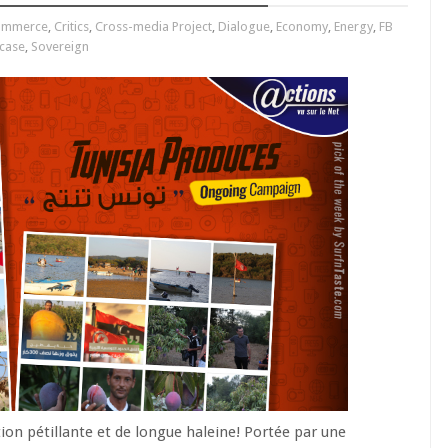
ommerce
,
Critics
,
Cross-media Project
,
Dialogue
,
Economy
,
Energy
,
FB
case
,
Sovereign
ion pétillante et de longue haleine! Portée par une