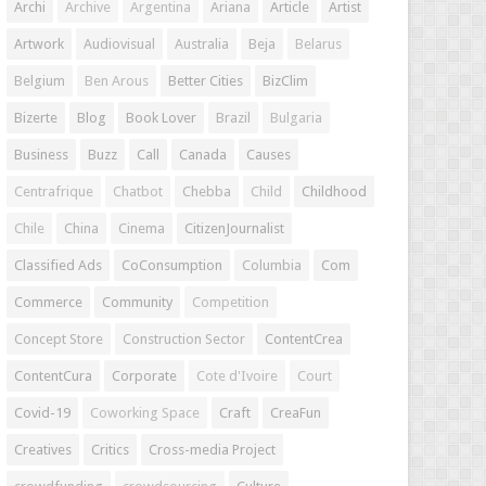
Archi
Archive
Argentina
Ariana
Article
Artist
Artwork
Audiovisual
Australia
Beja
Belarus
Belgium
Ben Arous
Better Cities
BizClim
Bizerte
Blog
Book Lover
Brazil
Bulgaria
Business
Buzz
Call
Canada
Causes
Centrafrique
Chatbot
Chebba
Child
Childhood
Chile
China
Cinema
CitizenJournalist
Classified Ads
CoConsumption
Columbia
Com
Commerce
Community
Competition
Concept Store
Construction Sector
ContentCrea
ContentCura
Corporate
Cote d'Ivoire
Court
Covid-19
Coworking Space
Craft
CreaFun
Creatives
Critics
Cross-media Project