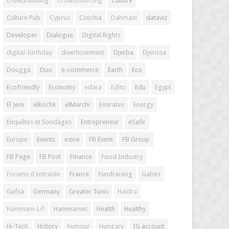
crowdfunding
crowdsourcing
Culture
Culture Pub
Cyprus
Czechia
Dahmani
dataviz
Developer
Dialogue
Digital Rights
digital-birthday
divertissement
Djerba
Djerissa
Dougga
Duo
e-commerce
Earth
Eco
Ecofriendly
Economy
edara
Edito
Edu
Egypt
El Jem
elKochk
elMarchi
Emirates
Energy
Enquêtes et Sondages
Entrepreneur
eSafir
Europe
Events
ezine
FB Event
FB Group
FB Page
FB Post
Finance
Food Industry
Forums d'entraide
France
Fundraising
Gabes
Gafsa
Germany
Greater Tunis
Haidra
Hammam-Lif
Hammamet
Health
Healthy
Hi-Tech
History
humour
Hungary
IG account