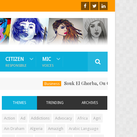
CITIZEN
MIC
RESPONSIBLE
VOICES
Souk El Ghorba, Ou Comment Soutenir Le Fa
Business
THEMES
TRENDING
ARCHIVES
Action
Ad
Addictions
Advocacy
Africa
Agri
Ain Draham
Algeria
Amazigh
Arabic Language