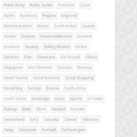
Public Body
Public Sector
Publisher
Qatar
Rades
Reactions
RegDev
Régional
Rentrée scolaire
Russia
Saudi Arabia
Sayada
Sbeitla
Science
Science Enthusiast
Scientist
Scotland
Security
Selling Models
Serbia
Services
Sfax
Showcase
Sidi Bouzid
Siliana
Singapore
sites féminins
Slovakia
Slovenia
Smart Tunisia
Social Business
Social Shopping
Socializing
Society
Sousse
South Africa
South Sudan
Sovereign
Spain
Sports
Sri Lanka
Startup
State
Store
Student
Sweden
Switzerland
Syria
Tabarka
Taiwan
Takrouna
Tasty
Tataouine
Tech4all
Technologies