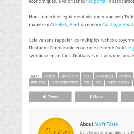
économiques, à valoriser sur
ce portail
d'associatio
Nous aimerions également visionner une web TV in
manière d'
Al Falleh
,
Alert
ou encore
Carthage Healt
Cela va sans rappeler les multiples ruches citoyenne
l'instar de l'implacable économie de rente (
voici le
symbiose entre tant d'initiatives est plus que jam
Tags :
ACTION
ADVOCACY
AGRI
COMMERCE
CRITICS
INDUSTRY
INFRASTRUCTURE
NGO
OCS
PARTICIPATORY
Tweet
Share
About
SurfnTaste
Daily Focus on inspirational ar