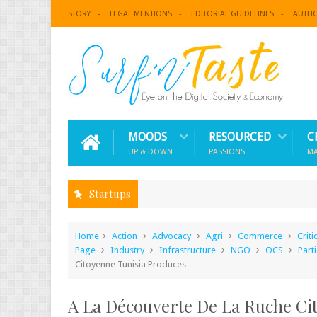
STORY
LEGAL MENTIONS
EDITORIAL GUIDELINES
AUTH
MOODS
RESOURCED
C
UP & DOWN
PASSIONS
M
Startups
Home
Action
Advocacy
Agri
Commerce
Criti
Page
Industry
Infrastructure
NGO
OCS
Part
Citoyenne Tunisia Produces
A La Découverte De La Ruche Ci