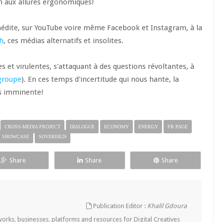
n aux allures ergonomiques!
édite, sur YouTube voire même Facebook et Instagram, à la
h
, ces médias alternatifs et insolites.
s et virulentes, s'attaquant à des questions révoltantes, à
 groupe
). En ces temps d'incertitude qui nous hante, la
ais imminente!
CROSS-MEDIA PROJECT
DIALOGUE
ECONOMY
ENERGY
FB PAGE
SHOWCASE
SOVEREIGN
Share
Share
Share
Publication Editor :
Khalil Gdoura
tworks, businesses, platforms and resources for Digital Creatives