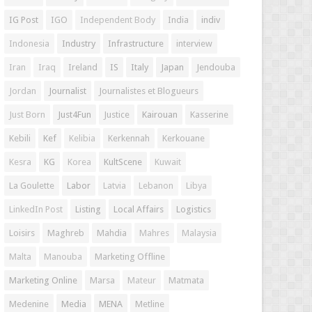
IG Post
IGO
Independent Body
India
indiv
Indonesia
Industry
Infrastructure
interview
Iran
Iraq
Ireland
IS
Italy
Japan
Jendouba
Jordan
Journalist
Journalistes et Blogueurs
Just Born
Just4Fun
Justice
Kairouan
Kasserine
Kebili
Kef
Kelibia
Kerkennah
Kerkouane
Kesra
KG
Korea
KultScene
Kuwait
La Goulette
Labor
Latvia
Lebanon
Libya
LinkedIn Post
Listing
Local Affairs
Logistics
Loisirs
Maghreb
Mahdia
Mahres
Malaysia
Malta
Manouba
Marketing Offline
Marketing Online
Marsa
Mateur
Matmata
Medenine
Media
MENA
Metline