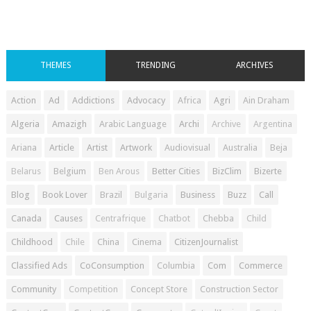
THEMES
TRENDING
ARCHIVES
Action
Ad
Addictions
Advocacy
Africa
Agri
Ain Draham
Algeria
Amazigh
Arabic Language
Archi
Archive
Argentina
Ariana
Article
Artist
Artwork
Audiovisual
Australia
Beja
Belarus
Belgium
Ben Arous
Better Cities
BizClim
Bizerte
Blog
Book Lover
Brazil
Bulgaria
Business
Buzz
Call
Canada
Causes
Centrafrique
Chatbot
Chebba
Child
Childhood
Chile
China
Cinema
CitizenJournalist
Classified Ads
CoConsumption
Columbia
Com
Commerce
Community
Competition
Concept Store
Construction Sector