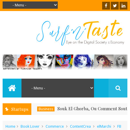
Souk El Ghorba, Ou Comment Soutenir Le Fa
Startups
Business
Home
Book Lover
Commerce
ContentCrea
elMarchi
FB