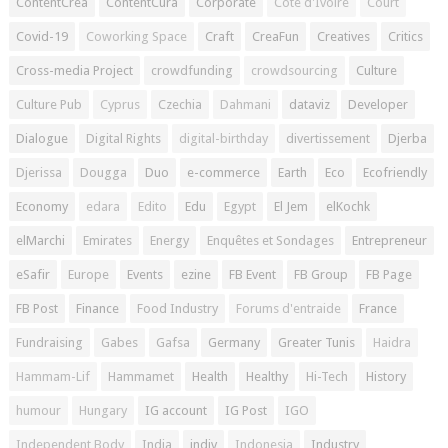
ContentCrea
ContentCura
Corporate
Cote d'Ivoire
Court
Covid-19
Coworking Space
Craft
CreaFun
Creatives
Critics
Cross-media Project
crowdfunding
crowdsourcing
Culture
Culture Pub
Cyprus
Czechia
Dahmani
dataviz
Developer
Dialogue
Digital Rights
digital-birthday
divertissement
Djerba
Djerissa
Dougga
Duo
e-commerce
Earth
Eco
Ecofriendly
Economy
edara
Edito
Edu
Egypt
El Jem
elKochk
elMarchi
Emirates
Energy
Enquêtes et Sondages
Entrepreneur
eSafir
Europe
Events
ezine
FB Event
FB Group
FB Page
FB Post
Finance
Food Industry
Forums d'entraide
France
Fundraising
Gabes
Gafsa
Germany
Greater Tunis
Haidra
Hammam-Lif
Hammamet
Health
Healthy
Hi-Tech
History
humour
Hungary
IG account
IG Post
IGO
Independent Body
India
indiv
Indonesia
Industry