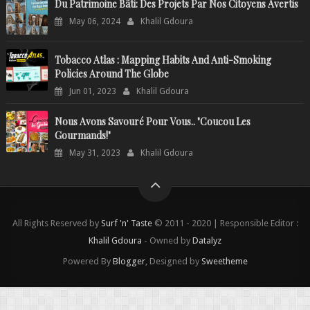
Du Patrimoine Bâti: Des Projets Par Nos Citoyens Avertis
May 06, 2024
Khalil Gdoura
Tobacco Atlas : Mapping Habits And Anti-Smoking
Policies Around The Globe
Jun 01, 2023
Khalil Gdoura
Nous Avons Savouré Pour Vous.. "Coucou Les
Gourmands!"
May 31, 2023
Khalil Gdoura
All Rights Reserved by
Surf 'n' Taste
© 2011 - 2020 | Responsible Editor :
Khalil Gdoura
- Owned by
Datalyz
Powered By
Blogger
, Designed by
Sweetheme