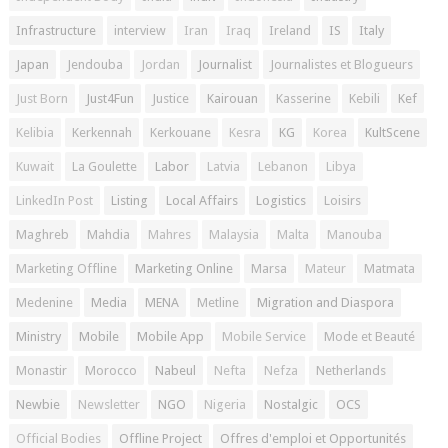
Infrastructure
interview
Iran
Iraq
Ireland
IS
Italy
Japan
Jendouba
Jordan
Journalist
Journalistes et Blogueurs
Just Born
Just4Fun
Justice
Kairouan
Kasserine
Kebili
Kef
Kelibia
Kerkennah
Kerkouane
Kesra
KG
Korea
KultScene
Kuwait
La Goulette
Labor
Latvia
Lebanon
Libya
LinkedIn Post
Listing
Local Affairs
Logistics
Loisirs
Maghreb
Mahdia
Mahres
Malaysia
Malta
Manouba
Marketing Offline
Marketing Online
Marsa
Mateur
Matmata
Medenine
Media
MENA
Metline
Migration and Diaspora
Ministry
Mobile
Mobile App
Mobile Service
Mode et Beauté
Monastir
Morocco
Nabeul
Nefta
Nefza
Netherlands
Newbie
Newsletter
NGO
Nigeria
Nostalgic
OCS
Official Bodies
Offline Project
Offres d'emploi et Opportunités