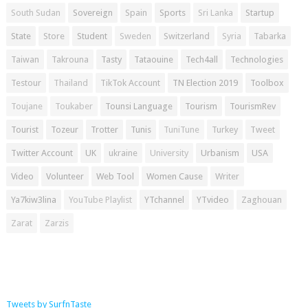
South Sudan
Sovereign
Spain
Sports
Sri Lanka
Startup
State
Store
Student
Sweden
Switzerland
Syria
Tabarka
Taiwan
Takrouna
Tasty
Tataouine
Tech4all
Technologies
Testour
Thailand
TikTok Account
TN Election 2019
Toolbox
Toujane
Toukaber
Tounsi Language
Tourism
TourismRev
Tourist
Tozeur
Trotter
Tunis
TuniTune
Turkey
Tweet
Twitter Account
UK
ukraine
University
Urbanism
USA
Video
Volunteer
Web Tool
Women Cause
Writer
Ya7kiw3lina
YouTube Playlist
YTchannel
YTvideo
Zaghouan
Zarat
Zarzis
Tweets by SurfnTaste