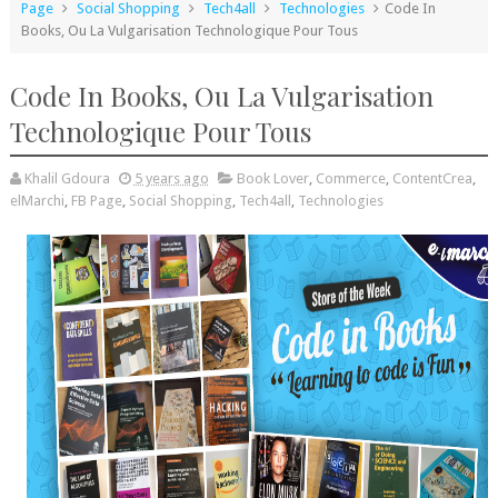
Page
Social Shopping
Tech4all
Technologies
Code In
Books, Ou La Vulgarisation Technologique Pour Tous
Code In Books, Ou La Vulgarisation
Technologique Pour Tous
Khalil Gdoura
5 years ago
Book Lover
,
Commerce
,
ContentCrea
,
elMarchi
,
FB Page
,
Social Shopping
,
Tech4all
,
Technologies