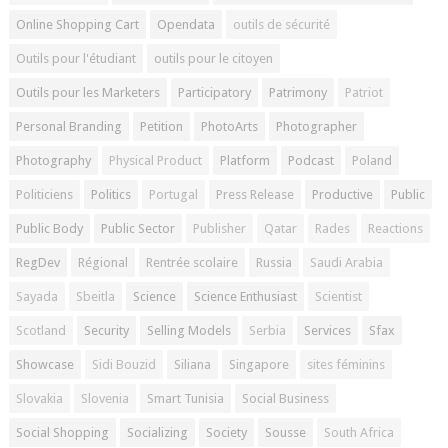
Online Shopping Cart
Opendata
outils de sécurité
Outils pour l'étudiant
outils pour le citoyen
Outils pour les Marketers
Participatory
Patrimony
Patriot
Personal Branding
Petition
PhotoArts
Photographer
Photography
Physical Product
Platform
Podcast
Poland
Politiciens
Politics
Portugal
Press Release
Productive
Public
Public Body
Public Sector
Publisher
Qatar
Rades
Reactions
RegDev
Régional
Rentrée scolaire
Russia
Saudi Arabia
Sayada
Sbeitla
Science
Science Enthusiast
Scientist
Scotland
Security
Selling Models
Serbia
Services
Sfax
Showcase
Sidi Bouzid
Siliana
Singapore
sites féminins
Slovakia
Slovenia
Smart Tunisia
Social Business
Social Shopping
Socializing
Society
Sousse
South Africa