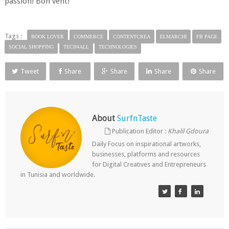
passion! Bon vent!
Tags :
BOOK LOVER
COMMERCE
CONTENTCREA
ELMARCHI
FB PAGE
SOCIAL SHOPPING
TECH4ALL
TECHNOLOGIES
Tweet
Share
Share
Share
Share
About
SurfnTaste
Publication Editor :
Khalil Gdoura
Daily Focus on inspirational artworks,
businesses, platforms and resources
for Digital Creatives and Entrepreneurs
in Tunisia and worldwide.