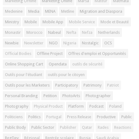
Marketing Offline
Marketing Online
Marsa
Mateur
Matmata
Medenine
Media
MENA
Metline
Migration and Diaspora
Ministry
Mobile
Mobile App
Mobile Service
Mode et Beauté
Monastir
Morocco
Nabeul
Nefta
Nefza
Netherlands
Newbie
Newsletter
NGO
Nigeria
Nostalgic
OCS
Official Bodies
Offline Project
Offres d'emploi et Opportunités
Online Shopping Cart
Opendata
outils de sécurité
Outils pour l'étudiant
outils pour le citoyen
Outils pour les Marketers
Participatory
Patrimony
Patriot
Personal Branding
Petition
PhotoArts
Photographer
Photography
Physical Product
Platform
Podcast
Poland
Politiciens
Politics
Portugal
Press Release
Productive
Public
Public Body
Public Sector
Publisher
Qatar
Rades
Reactions
RegDev
Régional
Rentrée scolaire
Russia
Saudi Arabia