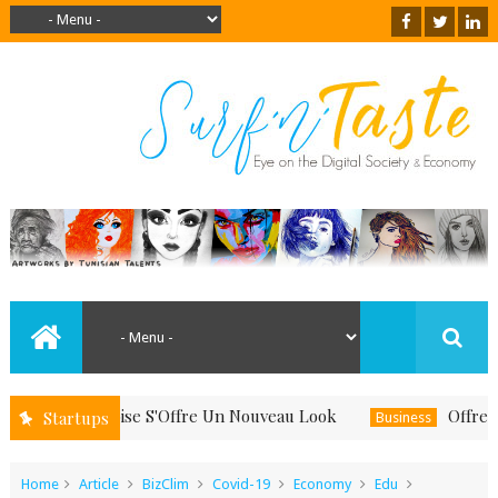
nd Le Boise S'Offre Un Nouveau Look
Offrez-Vous Un
Startups
Business
Home
Article
BizClim
Covid-19
Economy
Edu