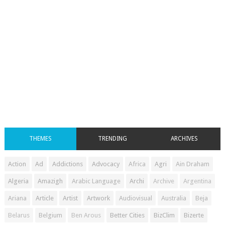
THEMES
TRENDING
ARCHIVES
Action
Ad
Addictions
Advocacy
Africa
Agri
Ain Draham
Algeria
Amazigh
Arabic Language
Archi
Archive
Argentina
Ariana
Article
Artist
Artwork
Audiovisual
Australia
Beja
Belarus
Belgium
Ben Arous
Better Cities
BizClim
Bizerte