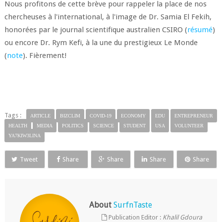
Nous profitons de cette brève pour rappeler la place de nos
chercheuses à l'international, à l'image de Dr. Samia El Fekih,
honorées par le journal scientifique australien CSIRO (
résumé
)
ou encore Dr. Rym Kefi, à la une du prestigieux Le Monde
(
note
). Fièrement!
Tags :
ARTICLE
BIZCLIM
COVID-19
ECONOMY
EDU
ENTREPRENEUR
HEALTH
MEDIA
POLITICS
SCIENCE
STUDENT
USA
VOLUNTEER
YA7KIW3LINA
Tweet
Share
Share
Share
Share
About
SurfnTaste
Publication Editor :
Khalil Gdoura