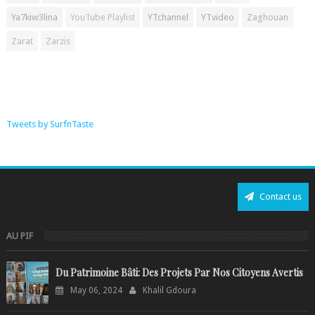
Ya7kiw3lina
YouTube Playlist
YTchannel
YTvideo
Zaghouan
Zarat
Zarzis
Tweets by SurfnTaste
Contact us
AU PIF
Du Patrimoine Bâti: Des Projets Par Nos Citoyens Avertis
May 06, 2024
Khalil Gdoura