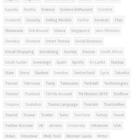
Sayada
Sbeitla
Science
Science Enthusiast
Scientist
Scotland
Security
Selling Models
Serbia
Services
Sfax
Showcase
Sidi Bouzid
Siliana
Singapore
sites féminins
Slovakia
Slovenia
Smart Tunisia
Social Business
Social Shopping
Socializing
Society
Sousse
South Africa
South Sudan
Sovereign
Spain
Sports
Sri Lanka
Startup
State
Store
Student
Sweden
Switzerland
Syria
Tabarka
Taiwan
Takrouna
Tasty
Tataouine
Tech4all
Technologies
Testour
Thailand
TikTok Account
TN Election 2019
Toolbox
Toujane
Toukaber
Tounsi Language
Tourism
TourismRev
Tourist
Tozeur
Trotter
Tunis
TuniTune
Turkey
Tweet
Twitter Account
UK
ukraine
University
Urbanism
USA
Video
Volunteer
Web Tool
Women Cause
Writer