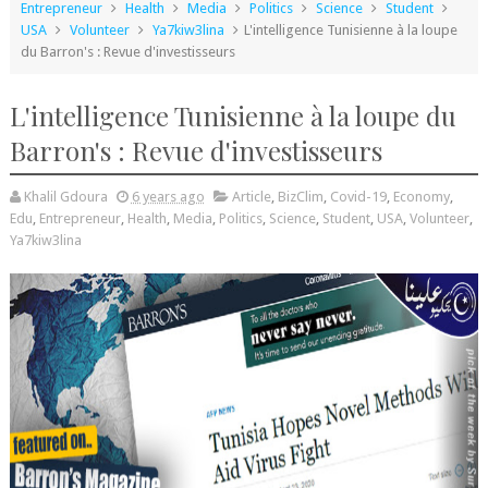
Entrepreneur
Health
Media
Politics
Science
Student
USA
Volunteer
Ya7kiw3lina
L'intelligence Tunisienne à la loupe
du Barron's : Revue d'investisseurs
L'intelligence Tunisienne à la loupe du
Barron's : Revue d'investisseurs
Khalil Gdoura
6 years ago
Article
,
BizClim
,
Covid-19
,
Economy
,
Edu
,
Entrepreneur
,
Health
,
Media
,
Politics
,
Science
,
Student
,
USA
,
Volunteer
,
Ya7kiw3lina