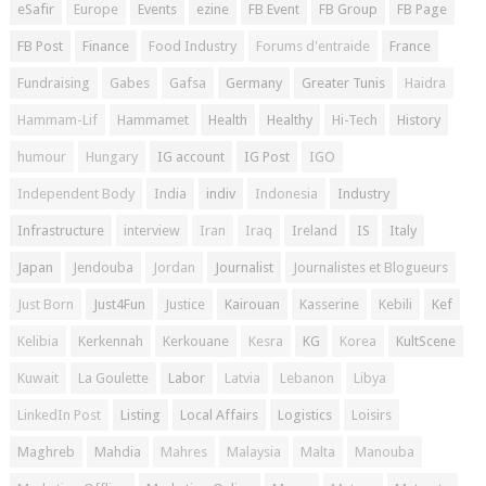
eSafir
Europe
Events
ezine
FB Event
FB Group
FB Page
FB Post
Finance
Food Industry
Forums d'entraide
France
Fundraising
Gabes
Gafsa
Germany
Greater Tunis
Haidra
Hammam-Lif
Hammamet
Health
Healthy
Hi-Tech
History
humour
Hungary
IG account
IG Post
IGO
Independent Body
India
indiv
Indonesia
Industry
Infrastructure
interview
Iran
Iraq
Ireland
IS
Italy
Japan
Jendouba
Jordan
Journalist
Journalistes et Blogueurs
Just Born
Just4Fun
Justice
Kairouan
Kasserine
Kebili
Kef
Kelibia
Kerkennah
Kerkouane
Kesra
KG
Korea
KultScene
Kuwait
La Goulette
Labor
Latvia
Lebanon
Libya
LinkedIn Post
Listing
Local Affairs
Logistics
Loisirs
Maghreb
Mahdia
Mahres
Malaysia
Malta
Manouba