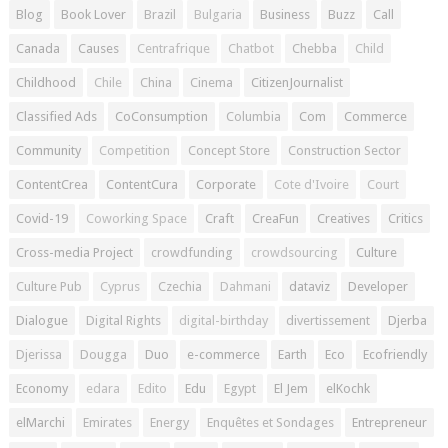
Blog
Book Lover
Brazil
Bulgaria
Business
Buzz
Call
Canada
Causes
Centrafrique
Chatbot
Chebba
Child
Childhood
Chile
China
Cinema
CitizenJournalist
Classified Ads
CoConsumption
Columbia
Com
Commerce
Community
Competition
Concept Store
Construction Sector
ContentCrea
ContentCura
Corporate
Cote d'Ivoire
Court
Covid-19
Coworking Space
Craft
CreaFun
Creatives
Critics
Cross-media Project
crowdfunding
crowdsourcing
Culture
Culture Pub
Cyprus
Czechia
Dahmani
dataviz
Developer
Dialogue
Digital Rights
digital-birthday
divertissement
Djerba
Djerissa
Dougga
Duo
e-commerce
Earth
Eco
Ecofriendly
Economy
edara
Edito
Edu
Egypt
El Jem
elKochk
elMarchi
Emirates
Energy
Enquêtes et Sondages
Entrepreneur