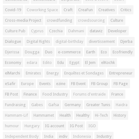
Covid-19
Coworking Space
Craft
CreaFun
Creatives
Critics
Cross-media Project
crowdfunding
crowdsourcing
Culture
Culture Pub
Cyprus
Czechia
Dahmani
dataviz
Developer
Dialogue
Digital Rights
digital-birthday
divertissement
Djerba
Djerissa
Dougga
Duo
e-commerce
Earth
Eco
Ecofriendly
Economy
edara
Edito
Edu
Egypt
El Jem
elKochk
elMarchi
Emirates
Energy
Enquêtes et Sondages
Entrepreneur
eSafir
Europe
Events
ezine
FB Event
FB Group
FB Page
FB Post
Finance
Food Industry
Forums d'entraide
France
Fundraising
Gabes
Gafsa
Germany
Greater Tunis
Haidra
Hammam-Lif
Hammamet
Health
Healthy
Hi-Tech
History
humour
Hungary
IG account
IG Post
IGO
Independent Body
India
indiv
Indonesia
Industry