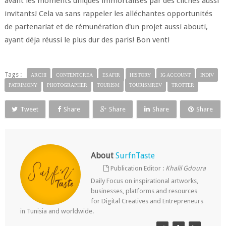
avant les moments uniques immortalisés par des clichés aussi
invitants! Cela va sans rappeler les alléchantes opportunités
de partenariat et de rémunération d'un projet aussi abouti,
ayant déja réussi le plus dur des paris! Bon vent!
Tags :
ARCHI
CONTENTCREA
ESAFIR
HISTORY
IG ACCOUNT
INDIV
PATRIMONY
PHOTOGRAPHER
TOURISM
TOURISMREV
TROTTER
Tweet
Share
Share
Share
Share
About
SurfnTaste
Publication Editor :
Khalil Gdoura
Daily Focus on inspirational artworks,
businesses, platforms and resources
for Digital Creatives and Entrepreneurs
in Tunisia and worldwide.