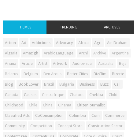
THEMES
TRENDING
ARCHIVES
Action
Ad
Addictions
Advocacy
Africa
Agri
Ain Draham
Algeria
Amazigh
Arabic Language
Archi
Archive
Argentina
Ariana
Article
Artist
Artwork
Audiovisual
Australia
Beja
Belarus
Belgium
Ben Arous
Better Cities
BizClim
Bizerte
Blog
Book Lover
Brazil
Bulgaria
Business
Buzz
Call
Canada
Causes
Centrafrique
Chatbot
Chebba
Child
Childhood
Chile
China
Cinema
CitizenJournalist
Classified Ads
CoConsumption
Columbia
Com
Commerce
Community
Competition
Concept Store
Construction Sector
ContentCrea
ContentCura
Corporate
Cote d'Ivoire
Court