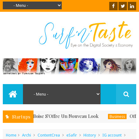
uand Le Boise S'Offre Un Nouveau Look
Offrez-Vous
Startups
Business
Home
Archi
ContentCrea
eSafir
History
IG account