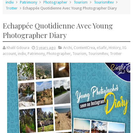
indiv
Patrimony
Photographer
Tourism
TourismRev
Trotter
Echappée Quotidienne Avec Young Photographer Diary
Echappée Quotidienne Avec Young
Photographer Diary
Khalil Gdoura
5 years ago
Archi
,
ContentCrea
,
eSafir
,
History
,
IG
account
,
indiv
,
Patrimony
,
Photographer
,
Tourism
,
TourismRev
,
Trotter