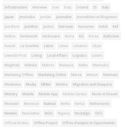
Infrastructure
interview
Iran
Iraq
Ireland
IS
Italy
Japan
Jendouba
Jordan
Journalist
Journalistes et Blogueurs
Just Born
Just4Fun
Justice
Kairouan
Kasserine
Kebili
Kef
Kelibia
Kerkennah
Kerkouane
Kesra
KG
Korea
KultScene
Kuwait
La Goulette
Labor
Latvia
Lebanon
Libya
LinkedIn Post
Listing
Local Affairs
Logistics
Loisirs
Maghreb
Mahdia
Mahres
Malaysia
Malta
Manouba
Marketing Offline
Marketing Online
Marsa
Mateur
Matmata
Medenine
Media
MENA
Metline
Migration and Diaspora
Ministry
Mobile
Mobile App
Mobile Service
Mode et Beauté
Monastir
Morocco
Nabeul
Nefta
Nefza
Netherlands
Newbie
Newsletter
NGO
Nigeria
Nostalgic
OCS
Official Bodies
Offline Project
Offres d'emploi et Opportunités