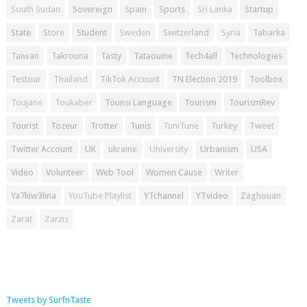
South Sudan
Sovereign
Spain
Sports
Sri Lanka
Startup
State
Store
Student
Sweden
Switzerland
Syria
Tabarka
Taiwan
Takrouna
Tasty
Tataouine
Tech4all
Technologies
Testour
Thailand
TikTok Account
TN Election 2019
Toolbox
Toujane
Toukaber
Tounsi Language
Tourism
TourismRev
Tourist
Tozeur
Trotter
Tunis
TuniTune
Turkey
Tweet
Twitter Account
UK
ukraine
University
Urbanism
USA
Video
Volunteer
Web Tool
Women Cause
Writer
Ya7kiw3lina
YouTube Playlist
YTchannel
YTvideo
Zaghouan
Zarat
Zarzis
Tweets by SurfnTaste