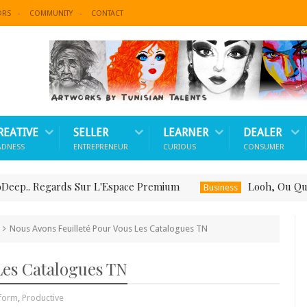
ORS
COMMUNITY
CONTACT
REATIVE
SELLER
LEARNER
DEALER
ADNESS
ENTREPRENEUR
CURIOUS
CONSUMER
. Regards Sur L'Espace Premium
Looh, Ou Quand Le 
Business
Nous Avons Feuilleté Pour Vous Les Catalogues TN
Les Catalogues TN
tform
,
Productive