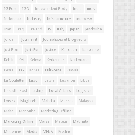
IG Post
IGO
Independent Body
India
indiv
Indonesia
Industry
Infrastructure
interview
Iran
Iraq
Ireland
IS
Italy
Japan
Jendouba
Jordan
Journalist
Journalistes et Blogueurs
Just Born
Just4Fun
Justice
Kairouan
Kasserine
Kebili
Kef
Kelibia
Kerkennah
Kerkouane
Kesra
KG
Korea
KultScene
Kuwait
La Goulette
Labor
Latvia
Lebanon
Libya
LinkedIn Post
Listing
Local Affairs
Logistics
Loisirs
Maghreb
Mahdia
Mahres
Malaysia
Malta
Manouba
Marketing Offline
Marketing Online
Marsa
Mateur
Matmata
Medenine
Media
MENA
Metline