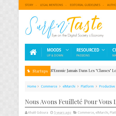
STORY
LEGAL MENTIONS
EDITORIAL GUIDELINES
AUTH
MOODS
RESOURCED
C
UP & DOWN
PASSIONS
M
On Ne S'Ennuie Jamais Dans Les "Classes" LoDeep.
Startups
Business
Home
Commerce
elMarchi
Platform
Productive
Nous Avons Feuilleté Pour Vous 
Khalil Gdoura
5 years ago
Commerce
,
elMarchi
,
Pla