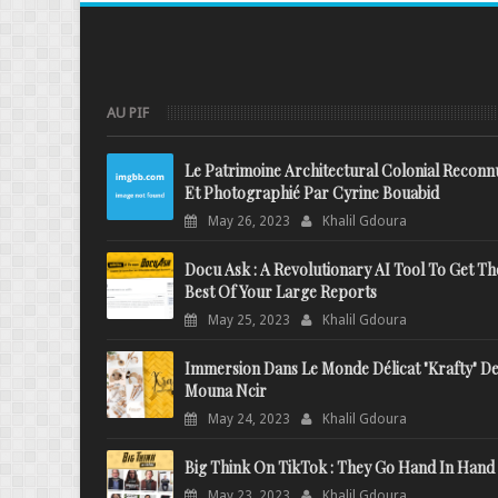
AU PIF
Le Patrimoine Architectural Colonial Reconn
Et Photographié Par Cyrine Bouabid
May 26, 2023
Khalil Gdoura
Docu Ask : A Revolutionary AI Tool To Get Th
Best Of Your Large Reports
May 25, 2023
Khalil Gdoura
Immersion Dans Le Monde Délicat "Krafty" D
Mouna Ncir
May 24, 2023
Khalil Gdoura
Big Think On TikTok : They Go Hand In Hand
May 23, 2023
Khalil Gdoura