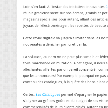
Loin s'en faut! A l'instar des initiatives innovantes
9
réunit gracieusement sur nos écrans, grands et peti
magasins spécialisés pour autant, allant des article
joyaux de l'électroménager, les recettes de beauté 
Cette revue digitale va jusqu'à s'inviter dans les bo
nouveautés à dénicher par ici et par là.
La solution, au nom on ne peut plus simple et fédér
toile marchande en mutation. A cet égard, il nous 
alléchantes offertes par un pareil concentré.. comme
que les annonceurs! Par exemple, pourquoi ne pas e
contenu des catalogues, à la quête des bons plans
Certes,
Les Catalogues
permet d'épargner le papier, 
s'aligner au gré des goûts et du budget de ses visit
commercialisés de leurs clients ciblés. Autant en pr