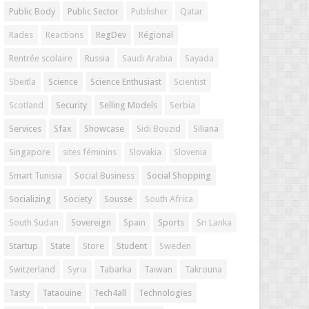
Public Body
Public Sector
Publisher
Qatar
Rades
Reactions
RegDev
Régional
Rentrée scolaire
Russia
Saudi Arabia
Sayada
Sbeitla
Science
Science Enthusiast
Scientist
Scotland
Security
Selling Models
Serbia
Services
Sfax
Showcase
Sidi Bouzid
Siliana
Singapore
sites féminins
Slovakia
Slovenia
Smart Tunisia
Social Business
Social Shopping
Socializing
Society
Sousse
South Africa
South Sudan
Sovereign
Spain
Sports
Sri Lanka
Startup
State
Store
Student
Sweden
Switzerland
Syria
Tabarka
Taiwan
Takrouna
Tasty
Tataouine
Tech4all
Technologies