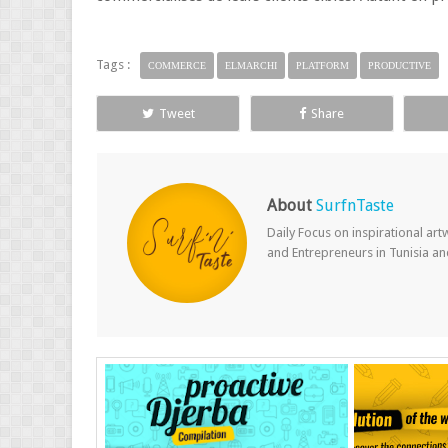
Tags :
COMMERCE
ELMARCHI
PLATFORM
PRODUCTIVE
Tweet
Share
About
SurfnTaste
Daily Focus on inspirational ar
and Entrepreneurs in Tunisia a