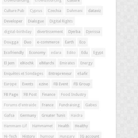
crowdfunding
crowdsourcing
Culture
Culture Pub
Cyprus
Czechia
Dahmani
dataviz
Developer
Dialogue
Digital Rights
digital-birthday
divertissement
Djerba
Djerissa
Dougga
Duo
e-commerce
Earth
Eco
Ecofriendly
Economy
edara
Edito
Edu
Egypt
El Jem
elKochk
elMarchi
Emirates
Energy
Enquêtes et Sondages
Entrepreneur
eSafir
Europe
Events
ezine
FB Event
FB Group
FB Page
FB Post
Finance
Food Industry
Forums d'entraide
France
Fundraising
Gabes
Gafsa
Germany
Greater Tunis
Haidra
Hammam-Lif
Hammamet
Health
Healthy
Hi-Tech
History
humour
Hungary
IG account