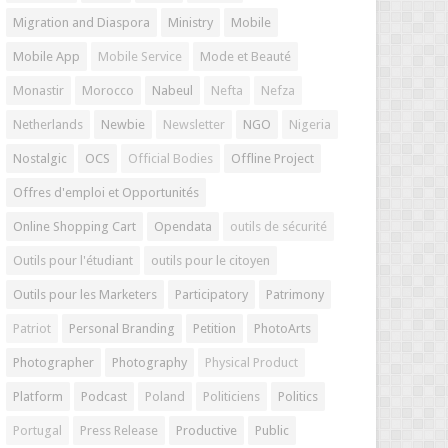
Migration and Diaspora
Ministry
Mobile
Mobile App
Mobile Service
Mode et Beauté
Monastir
Morocco
Nabeul
Nefta
Nefza
Netherlands
Newbie
Newsletter
NGO
Nigeria
Nostalgic
OCS
Official Bodies
Offline Project
Offres d'emploi et Opportunités
Online Shopping Cart
Opendata
outils de sécurité
Outils pour l'étudiant
outils pour le citoyen
Outils pour les Marketers
Participatory
Patrimony
Patriot
Personal Branding
Petition
PhotoArts
Photographer
Photography
Physical Product
Platform
Podcast
Poland
Politiciens
Politics
Portugal
Press Release
Productive
Public