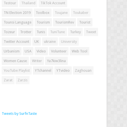
Testour
Thailand
TikTok Account
TN Election 2019
Toolbox
Toujane
Toukaber
Tounsi Language
Tourism
TourismRev
Tourist
Tozeur
Trotter
Tunis
TuniTune
Turkey
Tweet
Twitter Account
UK
ukraine
University
Urbanism
USA
Video
Volunteer
Web Tool
Women Cause
Writer
Ya7kiw3lina
YouTube Playlist
YTchannel
YTvideo
Zaghouan
Zarat
Zarzis
Tweets by SurfnTaste