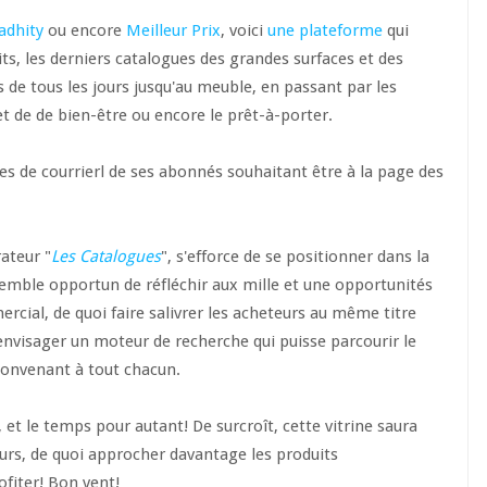
adhity
ou encore
Meilleur Prix
, voici
une plateforme
qui
ts, les derniers catalogues des grandes surfaces et des
s de tous les jours jusqu'au meuble, en passant par les
et de de bien-être ou encore le prêt-à-porter.
îtes de courrierl de ses abonnés souhaitant être à la page des
ateur "
Les Catalogues
", s'efforce de se positionner dans la
semble opportun de réfléchir aux mille et une opportunités
rcial, de quoi faire salivrer les acheteurs au même titre
nvisager un moteur de recherche qui puisse parcourir le
 convenant à tout chacun.
et le temps pour autant! De surcroît, cette vitrine saura
eurs, de quoi approcher davantage les produits
ofiter! Bon vent!