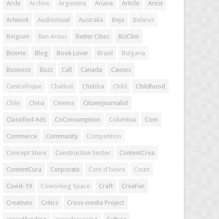
Archi
Archive
Argentina
Ariana
Article
Artist
Artwork
Audiovisual
Australia
Beja
Belarus
Belgium
Ben Arous
Better Cities
BizClim
Bizerte
Blog
Book Lover
Brazil
Bulgaria
Business
Buzz
Call
Canada
Causes
Centrafrique
Chatbot
Chebba
Child
Childhood
Chile
China
Cinema
CitizenJournalist
Classified Ads
CoConsumption
Columbia
Com
Commerce
Community
Competition
Concept Store
Construction Sector
ContentCrea
ContentCura
Corporate
Cote d'Ivoire
Court
Covid-19
Coworking Space
Craft
CreaFun
Creatives
Critics
Cross-media Project