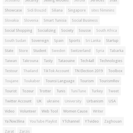
Scotland
Security
Selling Models
Serbia
Services
Sfax
Showcase
Sidi Bouzid
Siliana
Singapore
sites féminins
Slovakia
Slovenia
Smart Tunisia
Social Business
Social Shopping
Socializing
Society
Sousse
South Africa
South Sudan
Sovereign
Spain
Sports
Sri Lanka
Startup
State
Store
Student
Sweden
Switzerland
Syria
Tabarka
Taiwan
Takrouna
Tasty
Tataouine
Tech4all
Technologies
Testour
Thailand
TikTok Account
TN Election 2019
Toolbox
Toujane
Toukaber
Tounsi Language
Tourism
TourismRev
Tourist
Tozeur
Trotter
Tunis
TuniTune
Turkey
Tweet
Twitter Account
UK
ukraine
University
Urbanism
USA
Video
Volunteer
Web Tool
Women Cause
Writer
Ya7kiw3lina
YouTube Playlist
YTchannel
YTvideo
Zaghouan
Zarat
Zarzis