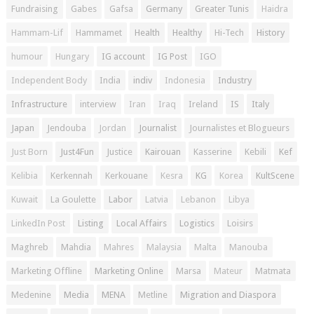
Fundraising
Gabes
Gafsa
Germany
Greater Tunis
Haidra
Hammam-Lif
Hammamet
Health
Healthy
Hi-Tech
History
humour
Hungary
IG account
IG Post
IGO
Independent Body
India
indiv
Indonesia
Industry
Infrastructure
interview
Iran
Iraq
Ireland
IS
Italy
Japan
Jendouba
Jordan
Journalist
Journalistes et Blogueurs
Just Born
Just4Fun
Justice
Kairouan
Kasserine
Kebili
Kef
Kelibia
Kerkennah
Kerkouane
Kesra
KG
Korea
KultScene
Kuwait
La Goulette
Labor
Latvia
Lebanon
Libya
LinkedIn Post
Listing
Local Affairs
Logistics
Loisirs
Maghreb
Mahdia
Mahres
Malaysia
Malta
Manouba
Marketing Offline
Marketing Online
Marsa
Mateur
Matmata
Medenine
Media
MENA
Metline
Migration and Diaspora