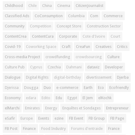
Childhood
Chile
China
Cinema
CitizenJournalist
Classified Ads
CoConsumption
Columbia
Com
Commerce
Community
Competition
Concept Store
Construction Sector
ContentCrea
ContentCura
Corporate
Cote d'Ivoire
Court
Covid-19
Coworking Space
Craft
CreaFun
Creatives
Critics
Cross-media Project
crowdfunding
crowdsourcing
Culture
Culture Pub
Cyprus
Czechia
Dahmani
dataviz
Developer
Dialogue
Digital Rights
digital-birthday
divertissement
Djerba
Djerissa
Dougga
Duo
e-commerce
Earth
Eco
Ecofriendly
Economy
edara
Edito
Edu
Egypt
El Jem
elKochk
elMarchi
Emirates
Energy
Enquêtes et Sondages
Entrepreneur
eSafir
Europe
Events
ezine
FB Event
FB Group
FB Page
FB Post
Finance
Food Industry
Forums d'entraide
France