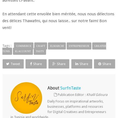
adresses ci-avant.
En attendant cette envolée bien méritée, nous nous délectons
des délices Thawa9ni, qui nous laisse.. sur notre faim! Bon
vent!
Tags :
COMMERCE
CRAFT
ELMARCHI
ENTREPRENEUR
GREATER
TUNIS
IG ACCOUNT
TASTY
Tweet
Share
Share
Share
Share
About
SurfnTaste
Publication Editor :
Khalil Gdoura
Daily Focus on inspirational artworks,
businesses, platforms and resources
for Digital Creatives and Entrepreneurs
in Tunisia and worldwide.