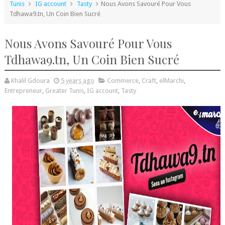
Tunis
IG account
Tasty
Nous Avons Savouré Pour Vous
Tdhawa9.tn, Un Coin Bien Sucré
Nous Avons Savouré Pour Vous
Tdhawa9.tn, Un Coin Bien Sucré
Khalil Gdoura
5 years ago
Commerce
,
Craft
,
elMarchi
,
Entrepreneur
,
Greater Tunis
,
IG account
,
Tasty