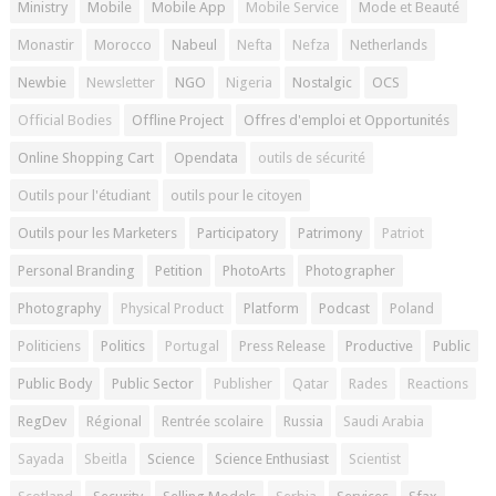
Ministry
Mobile
Mobile App
Mobile Service
Mode et Beauté
Monastir
Morocco
Nabeul
Nefta
Nefza
Netherlands
Newbie
Newsletter
NGO
Nigeria
Nostalgic
OCS
Official Bodies
Offline Project
Offres d'emploi et Opportunités
Online Shopping Cart
Opendata
outils de sécurité
Outils pour l'étudiant
outils pour le citoyen
Outils pour les Marketers
Participatory
Patrimony
Patriot
Personal Branding
Petition
PhotoArts
Photographer
Photography
Physical Product
Platform
Podcast
Poland
Politiciens
Politics
Portugal
Press Release
Productive
Public
Public Body
Public Sector
Publisher
Qatar
Rades
Reactions
RegDev
Régional
Rentrée scolaire
Russia
Saudi Arabia
Sayada
Sbeitla
Science
Science Enthusiast
Scientist