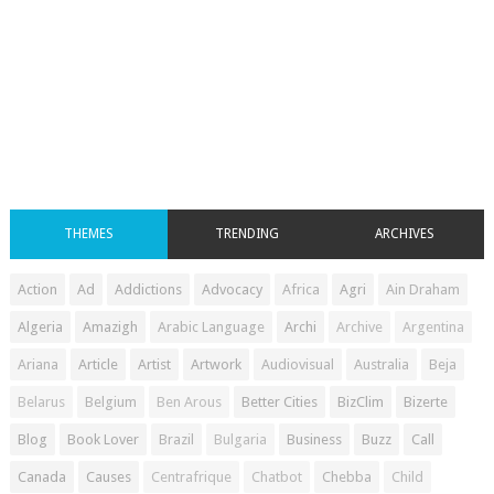
THEMES
TRENDING
ARCHIVES
Action
Ad
Addictions
Advocacy
Africa
Agri
Ain Draham
Algeria
Amazigh
Arabic Language
Archi
Archive
Argentina
Ariana
Article
Artist
Artwork
Audiovisual
Australia
Beja
Belarus
Belgium
Ben Arous
Better Cities
BizClim
Bizerte
Blog
Book Lover
Brazil
Bulgaria
Business
Buzz
Call
Canada
Causes
Centrafrique
Chatbot
Chebba
Child