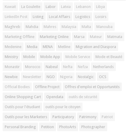
Kuwait
La Goulette
Labor
Latvia
Lebanon
Libya
LinkedIn Post
Listing
Local Affairs
Logistics
Loisirs
Maghreb
Mahdia
Mahres
Malaysia
Malta
Manouba
Marketing Offline
Marketing Online
Marsa
Mateur
Matmata
Medenine
Media
MENA
Metline
Migration and Diaspora
Ministry
Mobile
Mobile App
Mobile Service
Mode et Beauté
Monastir
Morocco
Nabeul
Nefta
Nefza
Netherlands
Newbie
Newsletter
NGO
Nigeria
Nostalgic
OCS
Official Bodies
Offline Project
Offres d'emploi et Opportunités
Online Shopping Cart
Opendata
outils de sécurité
Outils pour l'étudiant
outils pour le citoyen
Outils pour les Marketers
Participatory
Patrimony
Patriot
Personal Branding
Petition
PhotoArts
Photographer