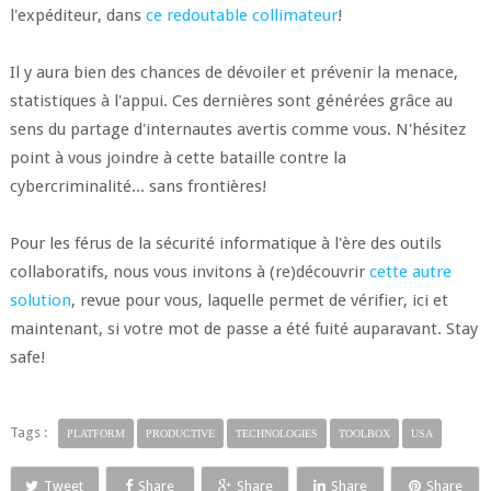
l'expéditeur, dans
ce redoutable collimateur
!
Il y aura bien des chances de dévoiler et prévenir la menace,
statistiques à l'appui. Ces dernières sont générées grâce au
sens du partage d'internautes avertis comme vous. N'hésitez
point à vous joindre à cette bataille contre la
cybercriminalité... sans frontières!
Pour les férus de la sécurité informatique à l'ère des outils
collaboratifs, nous vous invitons à (re)découvrir
cette autre
solution
, revue pour vous, laquelle permet de vérifier, ici et
maintenant, si votre mot de passe a été fuité auparavant. Stay
safe!
Tags :
PLATFORM
PRODUCTIVE
TECHNOLOGIES
TOOLBOX
USA
Tweet
Share
Share
Share
Share