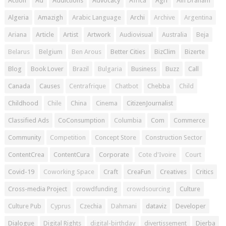
Action
Ad
Addictions
Advocacy
Africa
Agri
Ain Draham
Algeria
Amazigh
Arabic Language
Archi
Archive
Argentina
Ariana
Article
Artist
Artwork
Audiovisual
Australia
Beja
Belarus
Belgium
Ben Arous
Better Cities
BizClim
Bizerte
Blog
Book Lover
Brazil
Bulgaria
Business
Buzz
Call
Canada
Causes
Centrafrique
Chatbot
Chebba
Child
Childhood
Chile
China
Cinema
CitizenJournalist
Classified Ads
CoConsumption
Columbia
Com
Commerce
Community
Competition
Concept Store
Construction Sector
ContentCrea
ContentCura
Corporate
Cote d'Ivoire
Court
Covid-19
Coworking Space
Craft
CreaFun
Creatives
Critics
Cross-media Project
crowdfunding
crowdsourcing
Culture
Culture Pub
Cyprus
Czechia
Dahmani
dataviz
Developer
Dialogue
Digital Rights
digital-birthday
divertissement
Djerba