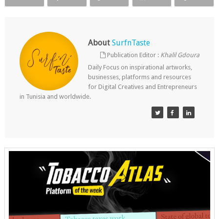
About
SurfnTaste
Publication Editor :
Khalil Gdoura
Daily Focus on inspirational artworks,
businesses, platforms and resources
for Digital Creatives and Entrepreneurs
in Tunisia and worldwide.