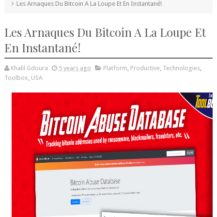
Les Arnaques Du Bitcoin A La Loupe Et En Instantané!
Les Arnaques Du Bitcoin A La Loupe Et
En Instantané!
Khalil Gdoura
5 years ago
Platform
,
Productive
,
Technologies
,
Toolbox
,
USA