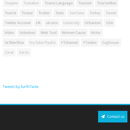
Toujane
Toukaber
Tounsi Language
Tourism
TourismRev
Tourist
Tozeur
Trotter
Tunis
TuniTune
Turkey
Tweet
Twitter Account
UK
ukraine
University
Urbanism
USA
Video
Volunteer
Web Tool
Women Cause
Writer
Ya7kiw3lina
YouTube Playlist
YTchannel
YTvideo
Zaghouan
Zarat
Zarzis
Tweets by SurfnTaste
Contact us