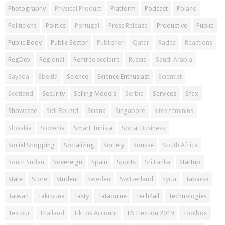
Photography
Physical Product
Platform
Podcast
Poland
Politiciens
Politics
Portugal
Press Release
Productive
Public
Public Body
Public Sector
Publisher
Qatar
Rades
Reactions
RegDev
Régional
Rentrée scolaire
Russia
Saudi Arabia
Sayada
Sbeitla
Science
Science Enthusiast
Scientist
Scotland
Security
Selling Models
Serbia
Services
Sfax
Showcase
Sidi Bouzid
Siliana
Singapore
sites féminins
Slovakia
Slovenia
Smart Tunisia
Social Business
Social Shopping
Socializing
Society
Sousse
South Africa
South Sudan
Sovereign
Spain
Sports
Sri Lanka
Startup
State
Store
Student
Sweden
Switzerland
Syria
Tabarka
Taiwan
Takrouna
Tasty
Tataouine
Tech4all
Technologies
Testour
Thailand
TikTok Account
TN Election 2019
Toolbox