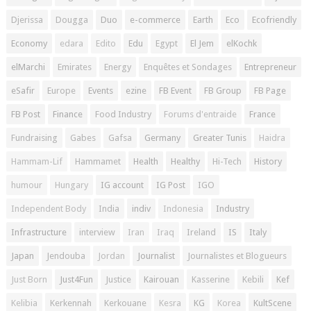
Djerissa
Dougga
Duo
e-commerce
Earth
Eco
Ecofriendly
Economy
edara
Edito
Edu
Egypt
El Jem
elKochk
elMarchi
Emirates
Energy
Enquêtes et Sondages
Entrepreneur
eSafir
Europe
Events
ezine
FB Event
FB Group
FB Page
FB Post
Finance
Food Industry
Forums d'entraide
France
Fundraising
Gabes
Gafsa
Germany
Greater Tunis
Haidra
Hammam-Lif
Hammamet
Health
Healthy
Hi-Tech
History
humour
Hungary
IG account
IG Post
IGO
Independent Body
India
indiv
Indonesia
Industry
Infrastructure
interview
Iran
Iraq
Ireland
IS
Italy
Japan
Jendouba
Jordan
Journalist
Journalistes et Blogueurs
Just Born
Just4Fun
Justice
Kairouan
Kasserine
Kebili
Kef
Kelibia
Kerkennah
Kerkouane
Kesra
KG
Korea
KultScene