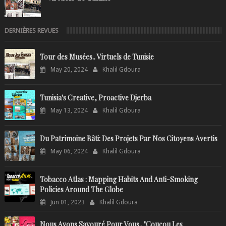
DERNIÈRES REVUES
Tour des Musées.. Virtuels de Tunisie
May 20, 2024
Khalil Gdoura
Tunisia's Creative, Proactive Djerba
May 13, 2024
Khalil Gdoura
Du Patrimoine Bâti: Des Projets Par Nos Citoyens Avertis
May 06, 2024
Khalil Gdoura
Tobacco Atlas : Mapping Habits And Anti-Smoking
Policies Around The Globe
Jun 01, 2023
Khalil Gdoura
Nous Avons Savouré Pour Vous.. "Coucou Les