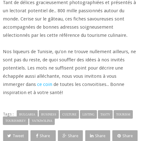
Tant de délices gracieusement photographiées et présentés à
un lectorat potentiel de.. 800 mille passionnés autour du
monde. Cerise sur le gâteau, ces fiches savoureuses sont
accompagnées de bonnes adresses soigneusement
sélectionnés par les cette référence du tourisme culinaire.
Nos liqueurs de Tunisie, qu'on ne trouve nullement ailleurs, ne
sont pas du reste, de quoi souffler des idées à nos invités
potentiels. Les mots ne suffisent point pour décrire une
échappée aussi alléchante, nous vous invitons à vous
immerger dans
ce coin
de toutes les convoitises.. Bonne
inspiration et à votre santé!
Tags :
BULGARIA
BUSINESS
CULTURE
LISTING
TASTY
TOURISM
TOURISMREV
YA7KIW3LINA
Tweet
Share
Share
Share
Share