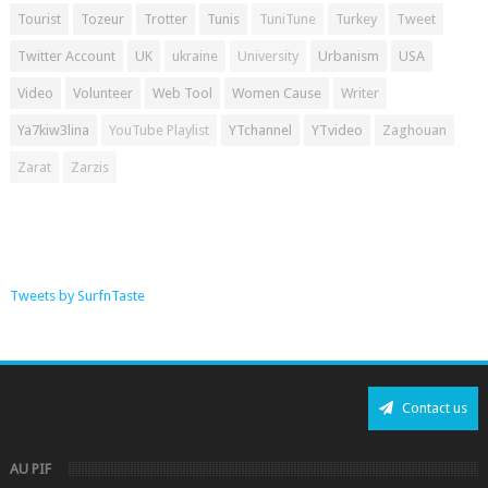
Tourist
Tozeur
Trotter
Tunis
TuniTune
Turkey
Tweet
Twitter Account
UK
ukraine
University
Urbanism
USA
Video
Volunteer
Web Tool
Women Cause
Writer
Ya7kiw3lina
YouTube Playlist
YTchannel
YTvideo
Zaghouan
Zarat
Zarzis
Tweets by SurfnTaste
Contact us
AU PIF