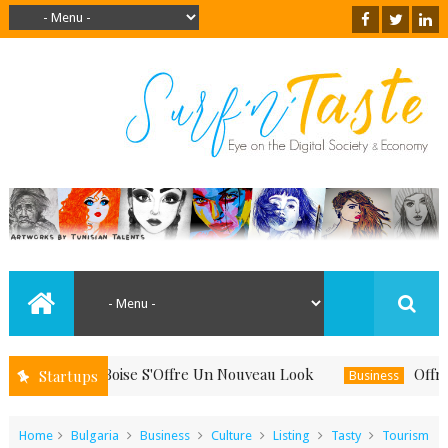
uand Le Boise S'Offre Un Nouveau Look
Offrez-Vous
Startups
Business
Home
Bulgaria
Business
Culture
Listing
Tasty
Tourism