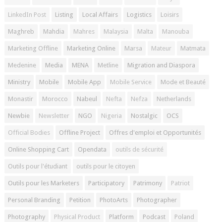
LinkedIn Post
Listing
Local Affairs
Logistics
Loisirs
Maghreb
Mahdia
Mahres
Malaysia
Malta
Manouba
Marketing Offline
Marketing Online
Marsa
Mateur
Matmata
Medenine
Media
MENA
Metline
Migration and Diaspora
Ministry
Mobile
Mobile App
Mobile Service
Mode et Beauté
Monastir
Morocco
Nabeul
Nefta
Nefza
Netherlands
Newbie
Newsletter
NGO
Nigeria
Nostalgic
OCS
Official Bodies
Offline Project
Offres d'emploi et Opportunités
Online Shopping Cart
Opendata
outils de sécurité
Outils pour l'étudiant
outils pour le citoyen
Outils pour les Marketers
Participatory
Patrimony
Patriot
Personal Branding
Petition
PhotoArts
Photographer
Photography
Physical Product
Platform
Podcast
Poland