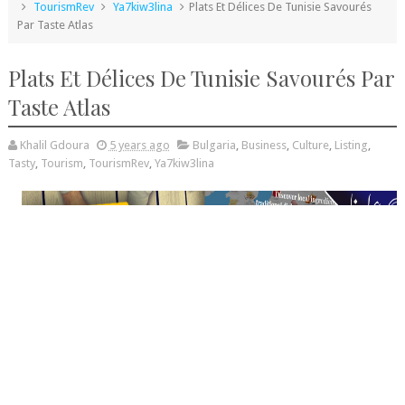
TourismRev
Ya7kiw3lina
Plats Et Délices De Tunisie Savourés
Par Taste Atlas
Plats Et Délices De Tunisie Savourés Par
Taste Atlas
Khalil Gdoura
5 years ago
Bulgaria
,
Business
,
Culture
,
Listing
,
Tasty
,
Tourism
,
TourismRev
,
Ya7kiw3lina