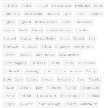
Politiciens
Politics
Portugal
Press Release
Productive
Public
Public Body
Public Sector
Publisher
Qatar
Rades
Reactions
RegDev
Régional
Rentrée scolaire
Russia
Saudi Arabia
Sayada
Sbeitla
Science
Science Enthusiast
Scientist
Scotland
Security
Selling Models
Serbia
Services
Sfax
Showcase
Sidi Bouzid
Siliana
Singapore
sites féminins
Slovakia
Slovenia
Smart Tunisia
Social Business
Social Shopping
Socializing
Society
Sousse
South Africa
South Sudan
Sovereign
Spain
Sports
Sri Lanka
Startup
State
Store
Student
Sweden
Switzerland
Syria
Tabarka
Taiwan
Takrouna
Tasty
Tataouine
Tech4all
Technologies
Testour
Thailand
TikTok Account
TN Election 2019
Toolbox
Toujane
Toukaber
Tounsi Language
Tourism
TourismRev