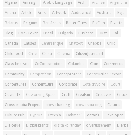
Algeria
Amazigh
Arabic Language
Archi
Archive
Argentina
Ariana
Article
Artist
Artwork
Audiovisual
Australia
Beja
Belarus
Belgium
Ben Arous
Better Cities
BizClim
Bizerte
Blog
Book Lover
Brazil
Bulgaria
Business
Buzz
Call
Canada
Causes
Centrafrique
Chatbot
Chebba
Child
Childhood
Chile
China
Cinema
CitizenJournalist
Classified Ads
CoConsumption
Columbia
Com
Commerce
Community
Competition
Concept Store
Construction Sector
ContentCrea
ContentCura
Corporate
Cote d'Ivoire
Court
Covid-19
Coworking Space
Craft
CreaFun
Creatives
Critics
Cross-media Project
crowdfunding
crowdsourcing
Culture
Culture Pub
Cyprus
Czechia
Dahmani
dataviz
Developer
Dialogue
Digital Rights
digital-birthday
divertissement
Djerba