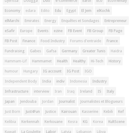
Djerissa
Dougga
Duo
e-commerce
Earth
Eco
Ecofriendly
Economy
edara
Edito
Edu
Egypt
El Jem
elKochk
elMarchi
Emirates
Energy
Enquêtes et Sondages
Entrepreneur
eSafir
Europe
Events
ezine
FB Event
FB Group
FB Page
FB Post
Finance
Food Industry
Forums d'entraide
France
Fundraising
Gabes
Gafsa
Germany
Greater Tunis
Haidra
Hammam-Lif
Hammamet
Health
Healthy
Hi-Tech
History
humour
Hungary
IG account
IG Post
IGO
Independent Body
India
indiv
Indonesia
Industry
Infrastructure
interview
Iran
Iraq
Ireland
IS
Italy
Japan
Jendouba
Jordan
Journalist
Journalistes et Blogueurs
Just Born
Just4Fun
Justice
Kairouan
Kasserine
Kebili
Kef
Kelibia
Kerkennah
Kerkouane
Kesra
KG
Korea
KultScene
Kuwait
La Goulette
Labor
Latvia
Lebanon
Libya