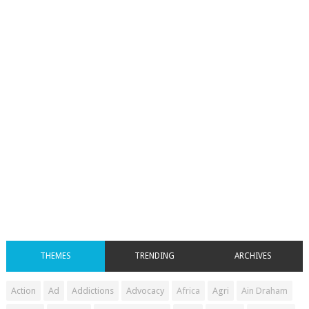
THEMES
TRENDING
ARCHIVES
Action
Ad
Addictions
Advocacy
Africa
Agri
Ain Draham